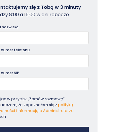
owterminal
ntaktujemy się z Tobą w 3 minuty
dzy 8:00 a 16:00 w dni robocze
dniki
 i Nazwisko
 numer telefonu
 numer NIP
ając w przycisk „Zamów rozmowę”
iadczam, że zapoznałem się z
polityką
atności i informacją o Administratorze
ych