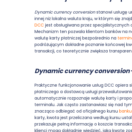
Dynamic currency conversion
stanowi usługę u
innej niż lokalna waluta kraju, w którym się zna
DCC
jest obsługiwana przez specjalistycznych 
Mechanizm ten pozwala klientom banków na nat
walutę karty płatniczej bezpośrednio na
termin
podróżującym dokładne poznanie końcowej kwot
transakcji, co teoretycznie zwiększa transpare
Dynamic currency conversion
Praktyczne funkcjonowanie usług DCC opiera 
płatniczego a dostawcą usługi przewalutowania
automatycznie rozpoznaje walutę karty i prop
terminalu. Jak często zastanawiasz się nad ty
znacząco odbiegać od oficjalnego kursu
banku
karty, kwota jest przeliczana według kursu usta
przekazuje pełną informację o koszcie transak
klienci mogą dokładnie wiedzieć, jaką kwotę z