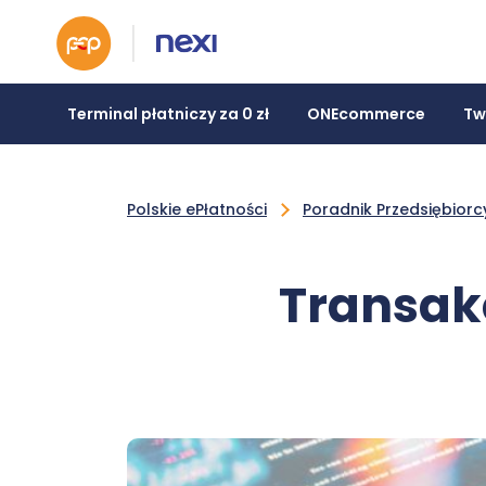
Terminal płatniczy za 0 zł
ONEcommerce
Tw
Polskie ePłatności
Poradnik Przedsiębiorc
Transakc