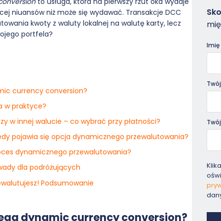
conversion
to usługa, która na pierwszy rzut oka wydaje
Zam
Sko
więcej niuansów niż może się wydawać. Transakcje DCC
-
wania kwoty z waluty lokalnej na walutę karty, lecz
mię
Pora
wojego portfela?
Imię
Twój
ic currency conversion?
a w praktyce?
zy w innej walucie – co wybrać przy płatności?
Twój
iedy pojawia się opcja dynamicznego przewalutowania?
 proces dynamicznego przewalutowania?
Klik
 wady dla podróżujących
ośw
zewalutujesz! Podsumowanie
pryw
dan
lega dynamic currency conversion?