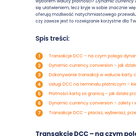
wyborem waluty płatności?
Dynamic currency 
się ułatwieniem, lecz kryje w sobie znacznie 
oferują możliwość natychmiastowego przewaluto
czy zawsze jest to rozwiązanie korzystne dla T
Spis treści:
Transakcje DCC – na czym polega dynam
Dynamic currency conversion – jak dział
Dokonywanie transakcji w walucie karty c
Usługi DCC na terminalu płatniczym – k
Płatności kartą za granicą – jak działa
Dynamic currency conversion – zalety i
Transakcje DCC – płacisz, wybierasz, pr
Transakcje DCC – na czym po