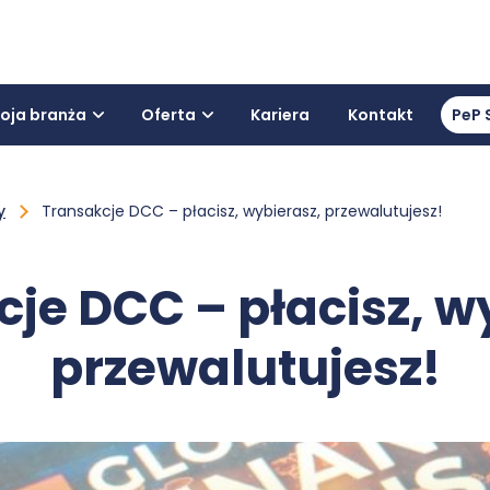
oja branża
Oferta
Kariera
Kontakt
PeP 
y
Transakcje DCC – płacisz, wybierasz, przewalutujesz!
je DCC – płacisz, w
przewalutujesz!