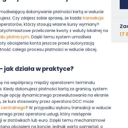
możliwiającą dokonywanie płatności kartą w walucie
jdujesz. Czy zdajesz sobie sprawę, że każda
transakcja
operatorów, którzy stosują własne kursy wymiany?
Za
ychmiastowe przeliczenie kwoty z waluty lokalnej na
17 
alu płatniczym
. Dzięki temu system umożliwia
y obciążenia konta jeszcze przed autoryzacją
ntność całego procesu płatności w walucie obcej.
– jak działa w praktyce?
się na współpracy między operatorem terminalu
. Kiedy dokonujesz płatności kartą za granicą, system
onuje opcję dynamicznego przewalutowania na ekranie
m, że kurs stosowany przez operatora DCC może
 centralnego
? W przypadku wyboru transakcji w walucie
lonego przez operatora usługi, który następnie
cji w złotówkach lub euro. Dzięki temu mechanizmowi
ostaną obciążeni na koncie, jednak warto pamiętać o