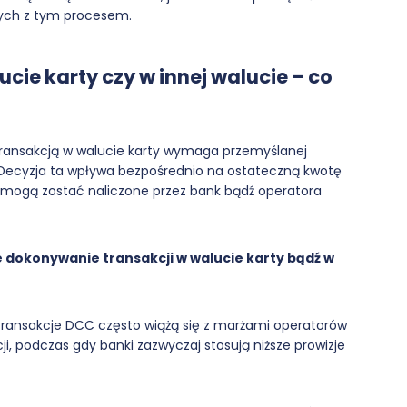
ych z tym procesem.
cie karty czy w innej walucie – co
transakcją w walucie karty wymaga przemyślanej
ń. Decyzja ta wpływa bezpośrednio na ostateczną kwotę
e mogą zostać naliczone przez bank bądź operatora
 dokonywanie transakcji w walucie karty bądź w
transakcje DCC często wiążą się z marżami operatorów
, podczas gdy banki zazwyczaj stosują niższe prowizje