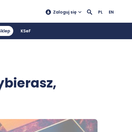
Zaloguj się
PL
EN
Sklep
KSeF
ybierasz,