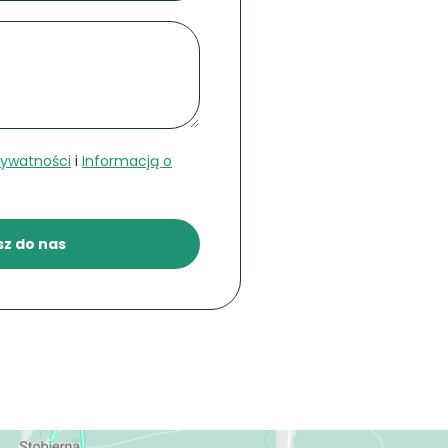
rywatności
i
Informacją o
sz do nas