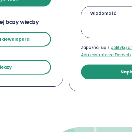
zej bazy wiedzy
a dewelopera
Zapoznaj się z
polityką p
o
Administratorze Danych
.
iedzy
Napi