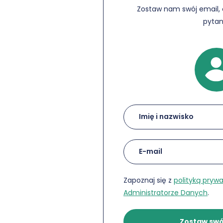
Zostaw nam swój email,
pytan
Kontakt
z
działem
sprzedaży
Zapoznaj się z
polityką pryw
Administratorze Danych
.
Zostaw swó