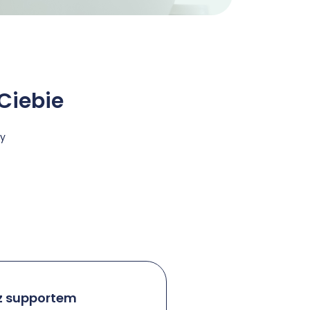
 Ciebie
my
z supportem