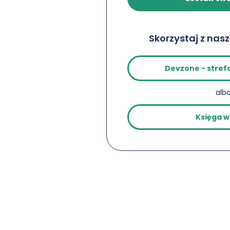
Skorzystaj z nas
Devzone - stref
alb
Księga w