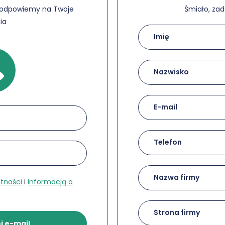
 odpowiemy na Twoje
Śmiało, zad
ia
Kontakt
z
naszym
supportem
atności
i
Informacją o
j e-mail