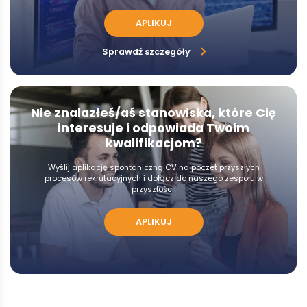
APLIKUJ
Sprawdź szczegóły
Nie znalazłeś/aś stanowiska, które Cię
interesuje i odpowiada Twoim
kwalifikacjom?
Wyślij aplikację spontaniczną CV na poczet przyszłych
procesów rekrutacyjnych i dołącz do naszego zespołu w
przyszłości!
APLIKUJ