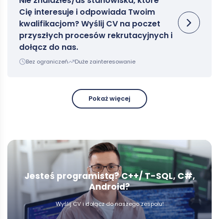
Nie znalazłeś/aś stanowiska, które
Cię interesuje i odpowiada Twoim
kwalifikacjom? Wyślij CV na poczet
przyszłych procesów rekrutacyjnych i
dołącz do nas.
Bez ograniczeń
Duże zainteresowanie
Pokaż więcej
Jesteś programistą? C++/ T-SQL, C#,
Android?
Wyślij CV i dołącz do naszego zespołu!