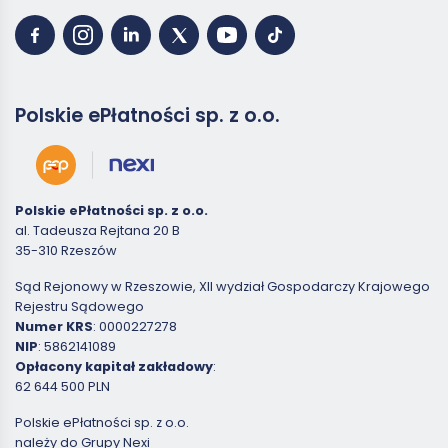
Polskie ePłatności sp. z o.o.
Polskie ePłatności sp. z o.o.
al. Tadeusza Rejtana 20 B
35-310 Rzeszów
Sąd Rejonowy w Rzeszowie, XII wydział Gospodarczy Krajowego
Rejestru Sądowego
Numer KRS
: 0000227278
NIP
: 5862141089
Opłacony kapitał zakładowy
:
62 644 500 PLN
Polskie ePłatności sp. z o.o.
należy do Grupy Nexi