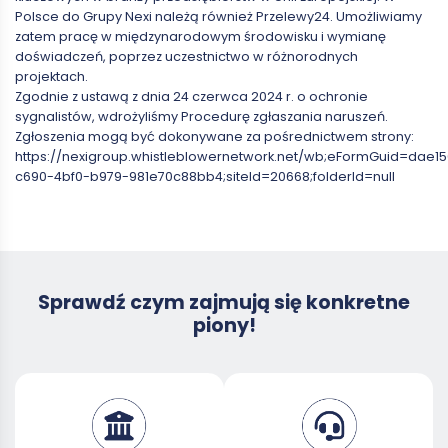
Polsce do Grupy Nexi należą również Przelewy24. Umożliwiamy
zatem pracę w międzynarodowym środowisku i wymianę
doświadczeń, poprzez uczestnictwo w różnorodnych
projektach.
Zgodnie z ustawą z dnia 24 czerwca 2024 r. o ochronie
sygnalistów, wdrożyliśmy Procedurę zgłaszania naruszeń.
Zgłoszenia mogą być dokonywane za pośrednictwem strony:
https://nexigroup.whistleblowernetwork.net/wb;eFormGuid=dae1
c690-4bf0-b979-981e70c88bb4;siteId=20668;folderId=null
Sprawdź czym zajmują się konkretne
piony!