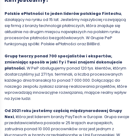
Polskie ePłatności to jeden liderów polskiego Fintechu
,
działający na rynku od 15 lat. Jesteśmy najszybciej rozwijającą
się firmą z branży technologii płatniczych, która znajduje się
aktualnie na drugim miejscu największych na polskim rynku
procesorów płatności bezgotówkowych. W Grupie PeP
funkcjonują spółki: Polskie ePłatności oraz BillBird.
Grupę tworzy ponad 700 specjalistów i ekspertów,
zmieniając sposób w jaki Ty i Twoi znajomi dokonujecie
płatności.
W PeP obsługujemy ponad 120 tys. klientów, którym
dostarczyliśmy już 271 tys. terminali, a liczba procesowanych
każdego dnia transakcji to ponad 7 000 000. Dołączając do
naszego zespołu zyskasz szansę realizowania projektów, które
wprowadzają innowacyjne rozwiązania, mające realny wpływ
na życie ludzi.
Od 2021 roku jesteśmy częścią międzynarodowej Grupy
Nexi
, która jest liderem branży PayTech w Europie. Grupa swoje
przedstawicielstwa posiada w 25 krajach europejskich,
zatrudnia ponad 10 000 pracowników oraz jest jednym z
kluczowych w branży przedsiębiorstw w Unii Europejskiej. W