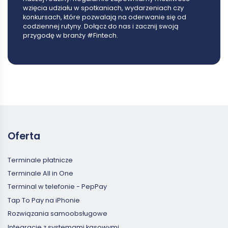
wzięcia udziału w spotkaniach, wydarzeniach czy
konkursach, które pozwalają na oderwanie się od
codziennej rutyny. Dołącz do nas i zacznij swoją
przygodę w branży #Fintech.
Oferta
Terminale płatnicze
Terminale All in One
Terminal w telefonie - PepPay
Tap To Pay na iPhonie
Rozwiązania samoobsługowe
Integracje z systemami kasowymi