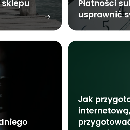
 sklepu
Płatności su
usprawnić s
Jak przygot
internetową
dniego
przygotować