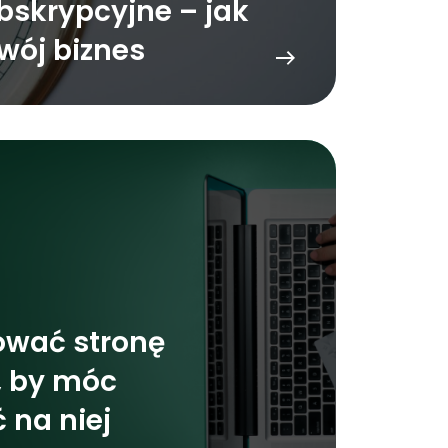
bskrypcyjne – jak
wój biznes
ować stronę
, by móc
 na niej