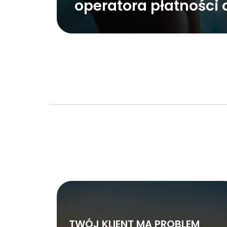
operatora płatności 
TWÓJ KLIENT MA PROBLEM