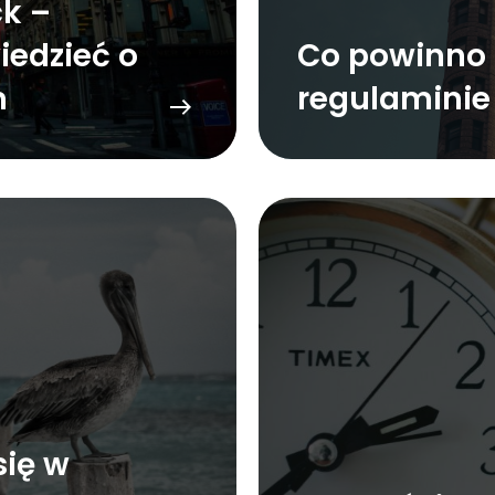
k –
iedzieć o
Co powinno 
m
regulaminie
się w