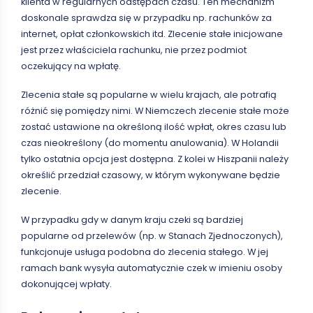
klienta w regularnych odstępach czasu. Ten mechanizm
doskonale sprawdza się w przypadku np. rachunków za
internet, opłat członkowskich itd. Zlecenie stałe inicjowane
jest przez właściciela rachunku, nie przez podmiot
oczekujący na wpłatę.
Zlecenia stałe są popularne w wielu krajach, ale potrafią
różnić się pomiędzy nimi. W Niemczech zlecenie stałe może
zostać ustawione na określoną ilość wpłat, okres czasu lub
czas nieokreślony (do momentu anulowania). W Holandii
tylko ostatnia opcja jest dostępna. Z kolei w Hiszpanii należy
określić przedział czasowy, w którym wykonywane będzie
zlecenie.
W przypadku gdy w danym kraju czeki są bardziej
popularne od przelewów (np. w Stanach Zjednoczonych),
funkcjonuje usługa podobna do zlecenia stałego. W jej
ramach bank wysyła automatycznie czek w imieniu osoby
dokonującej wpłaty.