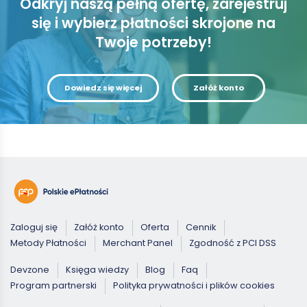
Odkryj naszą pełną ofertę, zarejestruj
się i wybierz płatności skrojone na
Twoje potrzeby!
Dowiedz się więcej
Załóż konto
Zaloguj się
Załóż konto
Oferta
Cennik
Metody Płatności
Merchant Panel
Zgodność z PCI DSS
Devzone
Księga wiedzy
Blog
Faq
Program partnerski
Polityka prywatności i plików cookies