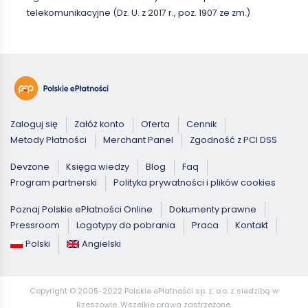
telekomunikacyjne (Dz. U. z 2017 r., poz. 1907 ze zm.)
Zaloguj się
Załóż konto
Oferta
Cennik
Metody Płatności
Merchant Panel
Zgodność z PCI DSS
Devzone
Księga wiedzy
Blog
Faq
Program partnerski
Polityka prywatności i plików cookies
Poznaj Polskie ePłatności Online
Dokumenty prawne
Pressroom
Logotypy do pobrania
Praca
Kontakt
Polski
Angielski
Copyright © 2005-2022 Polskie ePłatności sp. z. o.o. z siedzibą w
Rzeszowie. Wszelkie prawa zastrzeżone.