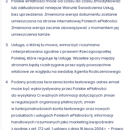
Polskie ePłatności może od czasu do czasu zmodyfikować
lub zaktualizować niniejsze Warunki Świadczenia Usług,
bez uprzedzenia. Zmieniona wersja dokumentu zostanie
umieszczona na stronie internetowej Polskich ePłatności.
Zmieniona wersja zacznie obowiązywać z momentem jej
umieszczenia tamże.
Usługa, o której tu mowa, winna być rozumiana
i interpretowana zgodnie z prawem Rzeczypospolitej
Polskiej, które reguluje tę Usługę. Wszelkie spory między
stronami będą rozstrzygane przez sądy powszechne
właściwe ze względu na siedzibę Agenta Rozliczeniowego.
Podany podczas tworzenia konta testowego adres email
może być wykorzystywany przez Polskie ePłatności
do wysyłania Ci ważnych informacji dotyczących zmian
w regulacjach organizacji płatniczych, zmian
w funkcjonalnościach konta testowego oraz nowych
produktach i usługach Polskich ePłatności tj. informacji
handlowych rozumianych jako marketing bezpośredni
z godnie z art. 172 ust. 1 ustawy z dnia 16 lipca 2004 r. – Prawo