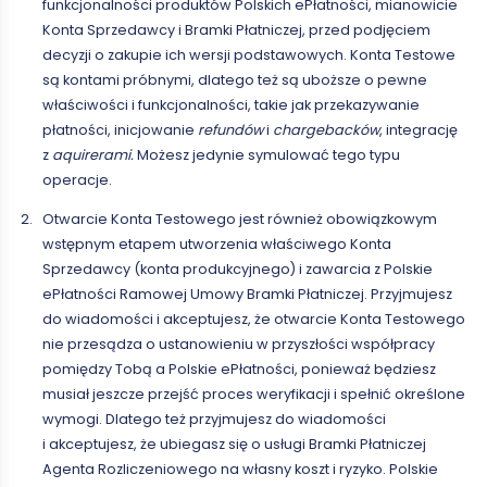
funkcjonalności produktów Polskich ePłatności, mianowicie
Konta Sprzedawcy i Bramki Płatniczej, przed podjęciem
decyzji o zakupie ich wersji podstawowych. Konta Testowe
są kontami próbnymi, dlatego też są uboższe o pewne
właściwości i funkcjonalności, takie jak przekazywanie
płatności, inicjowanie
refundów
i
chargebacków
, integrację
z
aquirerami.
Możesz jedynie symulować tego typu
operacje.
Otwarcie Konta Testowego jest również obowiązkowym
wstępnym etapem utworzenia właściwego Konta
Sprzedawcy (konta produkcyjnego) i zawarcia z Polskie
ePłatności Ramowej Umowy Bramki Płatniczej. Przyjmujesz
do wiadomości i akceptujesz, że otwarcie Konta Testowego
nie przesądza o ustanowieniu w przyszłości współpracy
pomiędzy Tobą a Polskie ePłatności, ponieważ będziesz
musiał jeszcze przejść proces weryfikacji i spełnić określone
wymogi. Dlatego też przyjmujesz do wiadomości
i akceptujesz, że ubiegasz się o usługi Bramki Płatniczej
Agenta Rozliczeniowego na własny koszt i ryzyko. Polskie