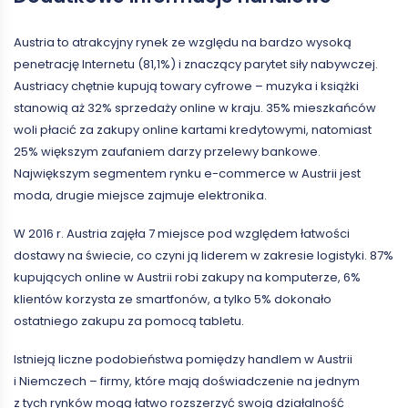
Austria to atrakcyjny rynek ze względu na bardzo wysoką
penetrację Internetu (81,1%) i znaczący parytet siły nabywczej.
Austriacy chętnie kupują towary cyfrowe – muzyka i książki
stanowią aż 32% sprzedaży online w kraju. 35% mieszkańców
woli płacić za zakupy online kartami kredytowymi, natomiast
25% większym zaufaniem darzy przelewy bankowe.
Największym segmentem rynku e-commerce w Austrii jest
moda, drugie miejsce zajmuje elektronika.
W 2016 r. Austria zajęła 7 miejsce pod względem łatwości
dostawy na świecie, co czyni ją liderem w zakresie logistyki. 87%
kupujących online w Austrii robi zakupy na komputerze, 6%
klientów korzysta ze smartfonów, a tylko 5% dokonało
ostatniego zakupu za pomocą tabletu.
Istnieją liczne podobieństwa pomiędzy handlem w Austrii
i Niemczech – firmy, które mają doświadczenie na jednym
z tych rynków mogą łatwo rozszerzyć swoją działalność