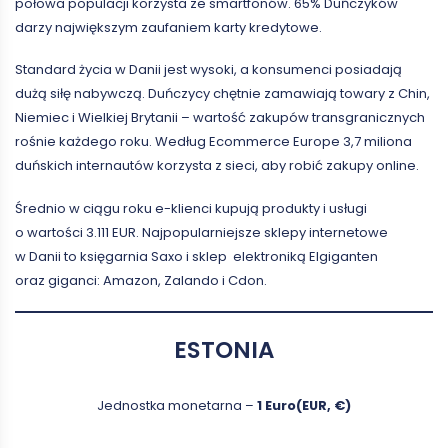
połowa populacji korzysta ze smartfonów. 65% Duńczyków
darzy największym zaufaniem karty kredytowe.
Standard życia w Danii jest wysoki, a konsumenci posiadają
dużą siłę nabywczą. Duńczycy chętnie zamawiają towary z Chin,
Niemiec i Wielkiej Brytanii – wartość zakupów transgranicznych
rośnie każdego roku. Według Ecommerce Europe 3,7 miliona
duńskich internautów korzysta z sieci, aby robić zakupy online.
Średnio w ciągu roku e-klienci kupują produkty i usługi
o wartości 3.111 EUR. Najpopularniejsze sklepy internetowe
w Danii to księgarnia Saxo i sklep elektroniką Elgiganten
oraz giganci: Amazon, Zalando i Cdon.
ESTONIA
Jednostka monetarna –
1 Euro(EUR, €)