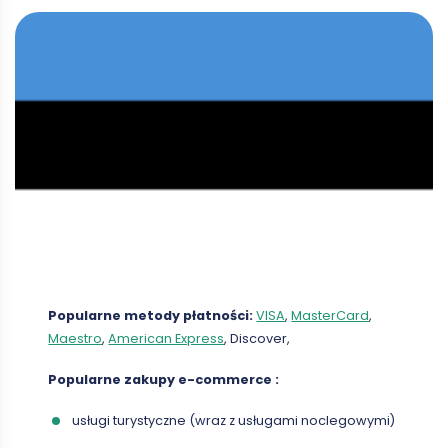
Popularne metody płatności:
VISA
,
MasterCard
,
Maestro
,
American Express
, Discover,
Popularne zakupy
e-commerce
:
usługi turystyczne (wraz z usługami noclegowymi)