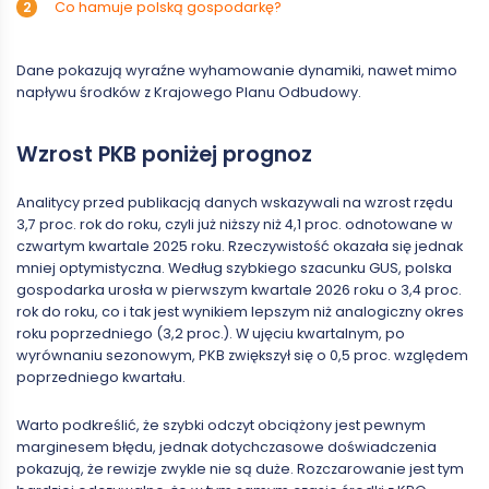
Co hamuje polską gospodarkę?
Dane pokazują wyraźne wyhamowanie dynamiki, nawet mimo
napływu środków z Krajowego Planu Odbudowy.
Wzrost PKB poniżej prognoz
Analitycy przed publikacją danych wskazywali na wzrost rzędu
3,7 proc. rok do roku, czyli już niższy niż 4,1 proc. odnotowane w
czwartym kwartale 2025 roku. Rzeczywistość okazała się jednak
mniej optymistyczna. Według szybkiego szacunku GUS, polska
gospodarka urosła w pierwszym kwartale 2026 roku o 3,4 proc.
rok do roku, co i tak jest wynikiem lepszym niż analogiczny okres
roku poprzedniego (3,2 proc.). W ujęciu kwartalnym, po
wyrównaniu sezonowym, PKB zwiększył się o 0,5 proc. względem
poprzedniego kwartału.
Warto podkreślić, że szybki odczyt obciążony jest pewnym
marginesem błędu, jednak dotychczasowe doświadczenia
pokazują, że rewizje zwykle nie są duże. Rozczarowanie jest tym