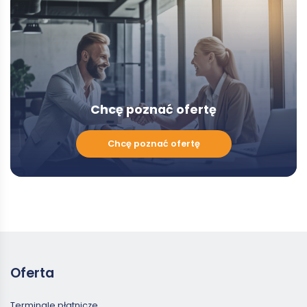
Modal
Chcę poznać ofertę
Chcę
Chcę poznać ofertę
poznać
ofertę
Oferta
Terminale płatnicze