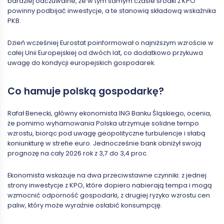
bardziej odczuwalne, że w tym samym czasie środki z KPO
powinny podbijać inwestycje, a te stanowią składową wskaźnika
PKB.
Dzień wcześniej Eurostat poinformował o najniższym wzroście w
całej Unii Europejskiej od dwóch lat, co dodatkowo przykuwa
uwagę do kondycji europejskich gospodarek.
Co hamuje polską gospodarkę?
Rafał Benecki, główny ekonomista ING Banku Śląskiego, ocenia,
że pomimo wyhamowania Polska utrzymuje solidne tempo
wzrostu, biorąc pod uwagę geopolityczne turbulencje i słabą
koniunkturę w strefie euro. Jednocześnie bank obniżył swoją
prognozę na cały 2026 rok z 3,7 do 3,4 proc.
Ekonomista wskazuje na dwa przeciwstawne czynniki: z jednej
strony inwestycje z KPO, które dopiero nabierają tempa i mogą
wzmocnić odporność gospodarki, z drugiej ryzyko wzrostu cen
paliw, który może wyraźnie osłabić konsumpcję.