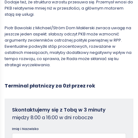
Dodaje też, że struktura wzrostu przesuwa się. Przemysł wnosi do
PKB relatywnie mniej niż w przeszłości, a głównym motorem
stają się usługi.
Piotr Bawolski z Michael/Ström Dom Maklerski zwraca uwagę na
jeszcze jeden aspekt: słabszy odczyt PKB może wzmocnić
argumenty zwolenników ostrożnej polityki pieniężnej w RPP.
Ewentualne podwyżki stóp procentowych, rozważane w
ostatnich miesiącach, miałyby dodatkowy negatywny wpływ na
tempo rozwoju, co sprawia, że Rada może skłaniać się ku
strategii wyczekiwania.
Terminal płatniczy za 0zł przez rok
Zamowterminal
Skontaktujemy się z Tobą w 3 minuty
-
między 8:00 a 16:00 w dni robocze
Poradniki
Imię i Nazwisko