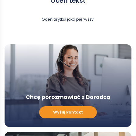
Oceń tekst
Oceń arytkuł jako pierwszy!
Chcę porozmawiać z Doradcą
Chcę
Wyślij kontakt
porozmawiać
z
Doradcą
-