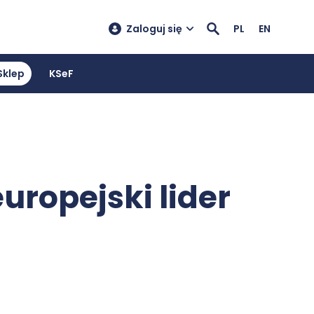
Zaloguj się
PL
EN
Sklep
KSeF
uropejski lider