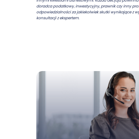
innymi kwestiami biznesowymi. Każda decyzja powinna b
doradca podatkowy, inwestycyjny, prawnik czy inny prof
odpowiedzialności za jakiekolwiek skutki wynikające z w
konsultacji z ekspertem.