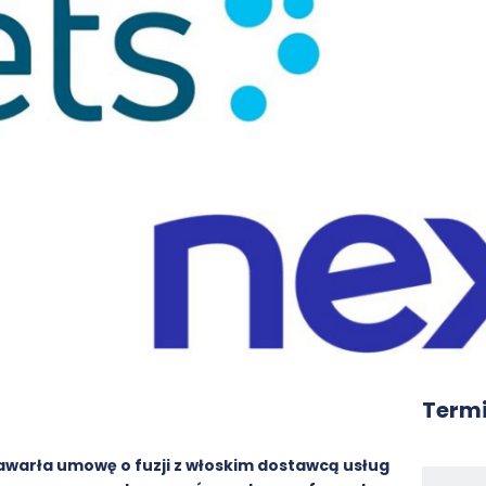
Termi
awarła umowę o fuzji z włoskim dostawcą usług