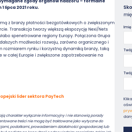
ie wymagane zgody organów nadzoru – formalne
Zam
Sko
1 lipca 2021 roku.
-
mię
Pora
irmą z branży płatności bezgotówkowych o zwiększonym
Imię
ofercie. Transakcja tworzy większą ekspozycję Nexi/Nets
i słabo spenetrowane regiony Europy. Połączona Grupa
dalszych możliwości rozwoju, zarówno organicznego i
m rozmiarem rynku i korzystną dynamiką branży, taką
Twój
we w całej Europie i zwiększone zapotrzebowanie na
Twój
ropejski lider sektora PayTech
Klik
ośw
pryw
ją charakter wyłącznie informacyjny i nie stanowią porady
dan
ezentowane treści nie mogą być traktowane jako wytyczne do
cjami, podatkami, prowadzeniem działalności gospodarczej lub