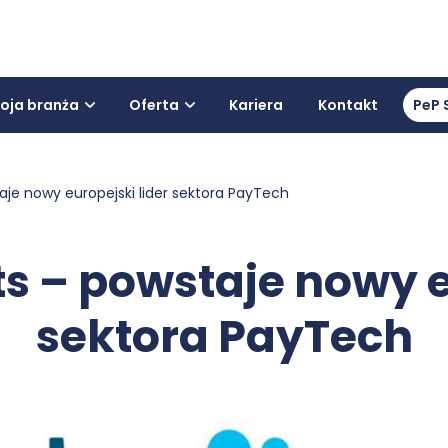
oja branża
Oferta
Kariera
Kontakt
PeP 
taje nowy europejski lider sektora PayTech
ets – powstaje nowy e
sektora PayTech