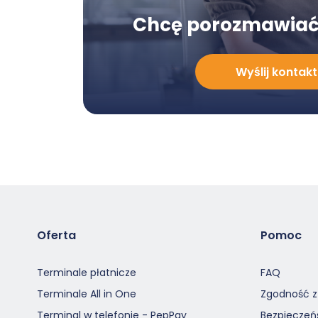
Chcę porozmawiać
Chcę
Wyślij kontakt
porozmawiać
z
Doradcą
-
Modal
Oferta
Pomoc
Terminale płatnicze
FAQ
Terminale All in One
Zgodność z
Terminal w telefonie - PepPay
Bezpieczeń