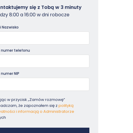
owterminal
ntaktujemy się z Tobą w 3 minuty
dzy 8:00 a 16:00 w dni robocze
dniki
 i Nazwisko
 numer telefonu
 numer NIP
ając w przycisk „Zamów rozmowę”
iadczam, że zapoznałem się z
polityką
atności i informacją o Administratorze
ych