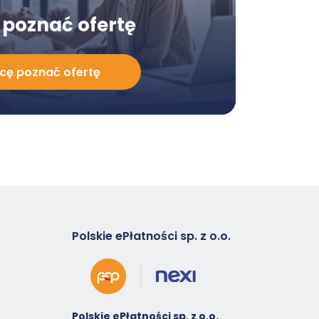
poznać ofertę
cę poznać ofertę
Polskie ePłatności sp. z o.o.
Polskie ePłatności sp. z o.o.