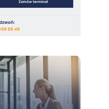
Zamów terminal
dzwoń:
859 69 49