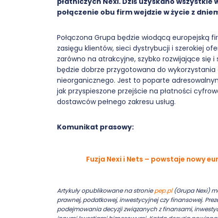
płatniczych Nexi. Dziś uzyskano wszystk
połączenie obu firm wejdzie w życie z dniem 
Połączona Grupa będzie wiodącą europejską f
zasięgu klientów, sieci dystrybucji i szerokiej 
zarówno na atrakcyjne, szybko rozwijające się 
będzie dobrze przygotowana do wykorzystania 
nieorganicznego. Jest to poparte adresowalny
jak przyspieszone przejście na płatności cyfro
dostawców pełnego zakresu usług.
Komunikat prasowy:
Fuzja Nexi i Nets – powstaje nowy eu
Artykuły opublikowane na stronie
pep.pl
(Grupa Nexi) ma
prawnej, podatkowej, inwestycyjnej czy finansowej. Pr
podejmowania decyzji związanych z finansami, inwesty