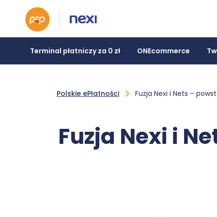
Terminal płatniczy za 0 zł
ONEcommerce
Tw
Polskie ePłatności
Fuzja Nexi i Nets – pows
Fuzja Nexi i N