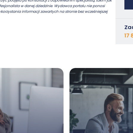
yć podjęta po konsultacji z odpowiednim specjalistą, takim jak
esjonalista w danej dziedzinie. Wydawca portalu nie ponosi
ykorzystania informacji zawartych na stronie bez wcześniejszej
Za
17 