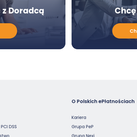
 z Doradcą
Chcę 
Chcę
Ch
poznać
ofertę
O Polskich ePłatnościach
Kariera
 PCI DSS
Grupa PeP
stwo
Grupa Nexi