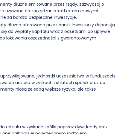
menty dłużne emitowane przez rządy, zazwyczaj o
 one używane do zarządzania krótkoterminowymi
ne za bardzo bezpieczne inwestycje.
ty dłużne oferowane przez banki. Inwestorzy deponują
 się do wypłaty kapitału wraz z odsetkami po upływie
 do lokowania oszczędności z gwarantowanym
 i uprzywilejowane, jednostki uczestnictwa w funduszach
wo do udziału w zyskach i stratach spółek oraz do
menty niosą ze sobą większe ryzyko, ale także
do udziału w zyskach spółki poprzez dywidendy oraz
ą one najbardziej powszechnym rodzajem