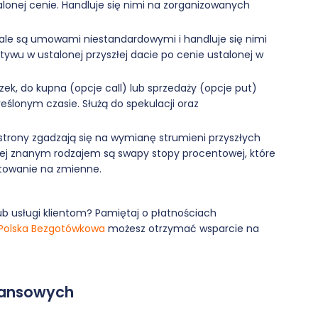
alonej cenie. Handluje się nimi na zorganizowanych
 ale są umowami niestandardowymi i handluje się nimi
tywu w ustalonej przyszłej dacie po cenie ustalonej w
ek, do kupna (opcje call) lub sprzedaży (opcje put)
eślonym czasie. Służą do spekulacji oraz
trony zgadzają się na wymianę strumieni przyszłych
iej znanym rodzajem są swapy stopy procentowej, które
towanie na zmienne.
lub usługi klientom? Pamiętaj o płatnościach
Polska Bezgotówkowa
możesz otrzymać wsparcie na
inansowych