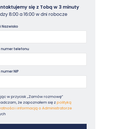
owterminal
ntaktujemy się z Tobą w 3 minuty
dzy 8:00 a 16:00 w dni robocze
dniki
 i Nazwisko
 numer telefonu
 numer NIP
ając w przycisk „Zamów rozmowę”
iadczam, że zapoznałem się z
polityką
atności i informacją o Administratorze
ych