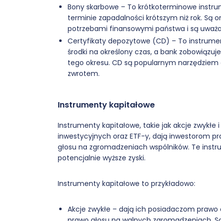
Bony skarbowe – To krótkoterminowe instru
terminie zapadalności krótszym niż rok. Są
potrzebami finansowymi państwa i są uważa
Certyfikaty depozytowe (CD) – To instrumen
środki na określony czas, a bank zobowiązuje
tego okresu. CD są popularnym narzędziem
zwrotem.
Instrumenty kapitałowe
Instrumenty kapitałowe, takie jak akcje zwykłe
inwestycyjnych oraz ETF-y, dają inwestorom pra
głosu na zgromadzeniach wspólników. Te instru
potencjalnie wyższe zyski.
Instrumenty kapitałowe to przykładowo:
Akcje zwykłe – dają ich posiadaczom prawo 
prawo głosu na walnych zgromadzeniach. S