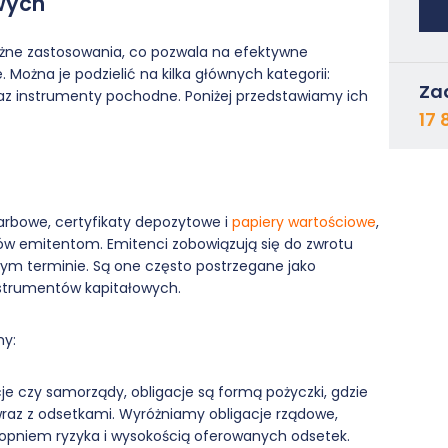
wych
óżne zastosowania, co pozwala na efektywne
Można je podzielić na kilka głównych kategorii:
Za
raz instrumenty pochodne. Poniżej przedstawiamy ich
17 
karbowe, certyfikaty depozytowe i
papiery wartościowe
,
rów emitentom. Emitenci zobowiązują się do zwrotu
ym terminie. Są one często postrzegane jako
nstrumentów kapitałowych.
my:
je czy samorządy, obligacje są formą pożyczki, gdzie
wraz z odsetkami. Wyróżniamy obligacje rządowe,
stopniem ryzyka i wysokością oferowanych odsetek.