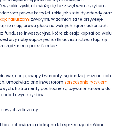
wysokie zyski, ale wiążą się też z większym ryzykiem.
adaczom pewne korzyści, takie jak stałe dywidendy oraz
kcjonariuszami
zwykłymi. W zamian za te przywileje,
zaj nie mają prawa głosu na walnych zgromadzeniach.
 fundusze inwestycyjne, które zbierają kapitał od wielu
nwestorzy nabywający jednostki uczestnictwa stają się
 zarządzanego przez fundusz.
nowe, opcje, swapy i warranty, są bardziej złożone i ich
ch. Umożliwiają one inwestorom
zarządzanie ryzykiem
zowych. Instrumenty pochodne są używane zarówno do
ia dodatkowych zysków.
nsowych zaliczamy:
które zobowiązują do kupna lub sprzedaży określonej