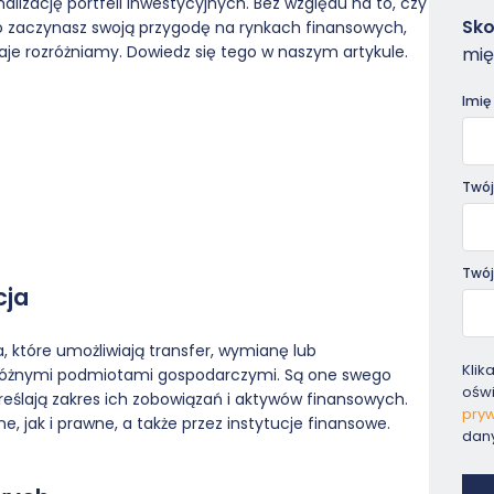
alizację portfeli inwestycyjnych. Bez względu na to, czy
Zam
Sko
o zaczynasz swoją przygodę na rynkach finansowych,
-
zaje rozróżniamy. Dowiedz się tego w naszym artykule.
mię
Pora
Imię
Twój
Twój
cja
 które umożliwiają transfer, wymianę lub
Klik
różnymi podmiotami gospodarczymi. Są one swego
ośw
eślają zakres ich zobowiązań i aktywów finansowych.
pryw
 jak i prawne, a także przez instytucje finansowe.
dan