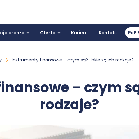
oja branża
Oferta
Kariera
Kontakt
PeP 
y
Instrumenty finansowe – czym są? Jakie są ich rodzaje?
finansowe – czym są?
rodzaje?