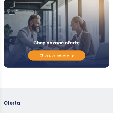
-
Modal
Chcę poznać ofertę
Chcę
Chcę poznać ofertę
poznać
ofertę
Oferta