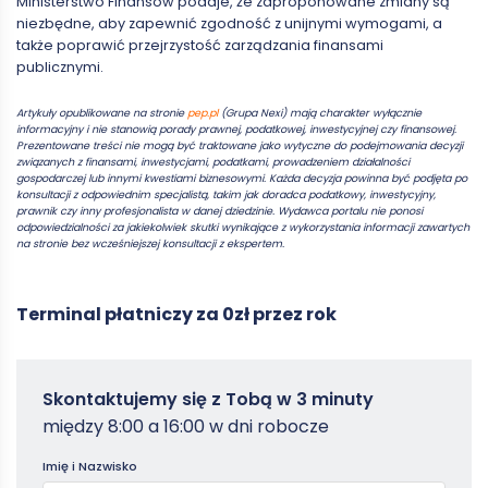
Ministerstwo Finansów podaje, że zaproponowane zmiany są
niezbędne, aby zapewnić zgodność z unijnymi wymogami, a
także poprawić przejrzystość zarządzania finansami
publicznymi.
Artykuły opublikowane na stronie
pep.pl
(Grupa Nexi) mają charakter wyłącznie
informacyjny i nie stanowią porady prawnej, podatkowej, inwestycyjnej czy finansowej.
Prezentowane treści nie mogą być traktowane jako wytyczne do podejmowania decyzji
związanych z finansami, inwestycjami, podatkami, prowadzeniem działalności
gospodarczej lub innymi kwestiami biznesowymi. Każda decyzja powinna być podjęta po
konsultacji z odpowiednim specjalistą, takim jak doradca podatkowy, inwestycyjny,
prawnik czy inny profesjonalista w danej dziedzinie. Wydawca portalu nie ponosi
odpowiedzialności za jakiekolwiek skutki wynikające z wykorzystania informacji zawartych
na stronie bez wcześniejszej konsultacji z ekspertem.
Terminal płatniczy za 0zł przez rok
Zamowterminal
Skontaktujemy się z Tobą w 3 minuty
-
między 8:00 a 16:00 w dni robocze
Poradniki
Imię i Nazwisko