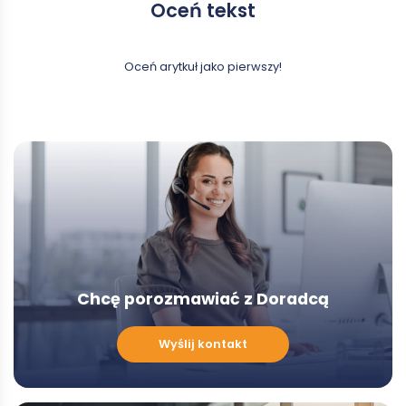
Oceń tekst
Oceń arytkuł jako pierwszy!
Chcę porozmawiać z Doradcą
Chcę
Wyślij kontakt
porozmawiać
z
Doradcą