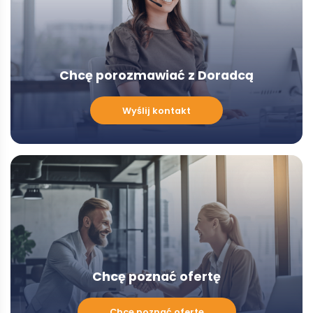
Chcę porozmawiać z Doradcą
Chcę
Wyślij kontakt
porozmawiać
z
Doradcą
-
Modal
Chcę poznać ofertę
Chcę
Chcę poznać ofertę