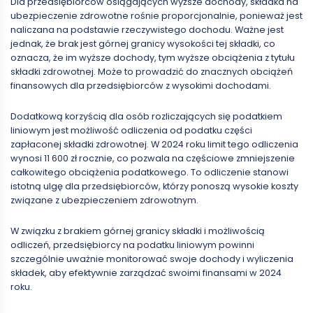
Dla przedsiębiorców osiągających wyższe dochody, składka na
ubezpieczenie zdrowotne rośnie proporcjonalnie, ponieważ jest
naliczana na podstawie rzeczywistego dochodu. Ważne jest
jednak, że brak jest górnej granicy wysokości tej składki, co
oznacza, że im wyższe dochody, tym wyższe obciążenia z tytułu
składki zdrowotnej. Może to prowadzić do znacznych obciążeń
finansowych dla przedsiębiorców z wysokimi dochodami.
Dodatkową korzyścią dla osób rozliczających się podatkiem
liniowym jest możliwość odliczenia od podatku części
zapłaconej składki zdrowotnej. W 2024 roku limit tego odliczenia
wynosi 11 600 zł rocznie, co pozwala na częściowe zmniejszenie
całkowitego obciążenia podatkowego. To odliczenie stanowi
istotną ulgę dla przedsiębiorców, którzy ponoszą wysokie koszty
związane z ubezpieczeniem zdrowotnym.
W związku z brakiem górnej granicy składki i możliwością
odliczeń, przedsiębiorcy na podatku liniowym powinni
szczególnie uważnie monitorować swoje dochody i wyliczenia
składek, aby efektywnie zarządzać swoimi finansami w 2024
roku.