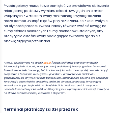
Przedsiębiorcy muszą także pamiętać, że prawidłowe obliczenie
miesięcznej podstawy wymiaru składki i uwzględnienie zmian
związanych z wzrostem kwoty minimalnego wynagrodzenia
może pomóc uniknąć błędów przy rozliczeniu, co z kolei wpłynie
na płynność procesu zwrotu. Należy również zwrócić uwagę na
sumę składek odliczonych i sumę dochodów ustalonych, aby
precyzyjnie określić kwoty podlegające zwrotowi zgodnie z
obowiązującymi przepisami.
Artykuły opublikowane na stronie
pep.pl
(Grupa Nexi) mają charakter wyłącznie
informacyjny i nie stanowią porady prawnej, podatkowej, inwestycyjnej czy finansowej.
Prezentowane treści nie mogą być traktowane jako wytyczne do podejmowania decyzji
związanych z finansami, inwestycjami, podatkami, prowadzeniem działalności
gospodarczej lub innymi kwestiami biznesowymi. Każda decyzja powinna być podjęta po
konsultacji z odpowiednim specjalistą, takim jak doradca podatkowy, inwestycyjny,
prawnik czy inny profesjonalista w danej dziedzinie. Wydawca portalu nie ponosi
odpowiedzialności za jakiekolwiek skutki wynikające z wykorzystania informacji zawartych
na stronie bez wcześniejszej konsultacji z ekspertem.
Terminal płatniczy za 0zł przez rok