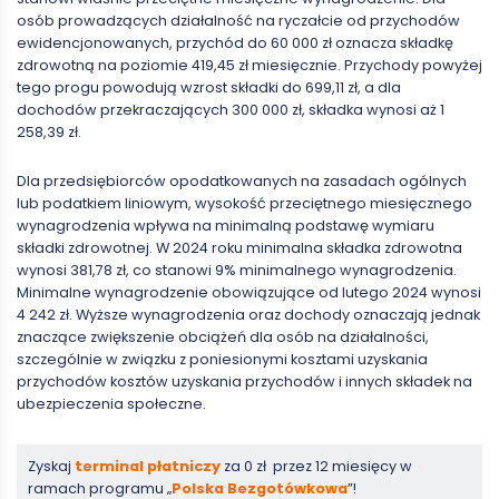
osób prowadzących działalność na ryczałcie od przychodów
ewidencjonowanych, przychód do 60 000 zł oznacza składkę
zdrowotną na poziomie 419,45 zł miesięcznie. Przychody powyżej
tego progu powodują wzrost składki do 699,11 zł, a dla
dochodów przekraczających 300 000 zł, składka wynosi aż 1
258,39 zł.
Dla przedsiębiorców opodatkowanych na zasadach ogólnych
lub podatkiem liniowym, wysokość przeciętnego miesięcznego
wynagrodzenia wpływa na minimalną podstawę wymiaru
składki zdrowotnej. W 2024 roku minimalna składka zdrowotna
wynosi 381,78 zł, co stanowi 9% minimalnego wynagrodzenia.
Minimalne wynagrodzenie obowiązujące od lutego 2024 wynosi
4 242 zł. Wyższe wynagrodzenia oraz dochody oznaczają jednak
znaczące zwiększenie obciążeń dla osób na działalności,
szczególnie w związku z poniesionymi kosztami uzyskania
przychodów kosztów uzyskania przychodów i innych składek na
ubezpieczenia społeczne.
Zyskaj
terminal płatniczy
za 0 zł przez 12 miesięcy w
ramach programu „
Polska Bezgotówkowa
”!