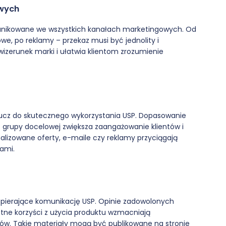
owych
munikowane we wszystkich kanałach marketingowych. Od
we, po reklamy – przekaz musi być jednolity i
zerunek marki i ułatwia klientom zrozumienie
klucz do skutecznego wykorzystania USP. Dopasowanie
 grupy docelowej zwiększa zaangażowanie klientów i
lizowane oferty, e-maile czy reklamy przyciągają
tami.
wspierające komunikację USP. Opinie zadowolonych
etne korzyści z użycia produktu wzmacniają
tów. Takie materiały mogą być publikowane na stronie