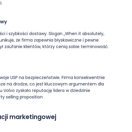
i.
awy
i i szybkości dostawy. Slogan „When it absolutely,
munikuje, że firma zapewnia błyskawiczne i pewne
ył zaufanie klientów, którzy cenią sobie terminowość.
swoje USP na bezpieczeństwie. Firma konsekwentnie
jsze na drodze, co jest kluczowym argumentem dla
u Volvo zyskało reputację lidera w dziedzinie
y selling proposition
cji marketingowej