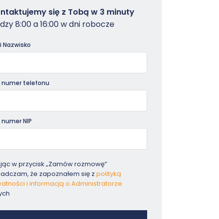
owterminal
ntaktujemy się z Tobą w 3 minuty
dzy 8:00 a 16:00 w dni robocze
dniki
 i Nazwisko
 numer telefonu
 numer NIP
ając w przycisk „Zamów rozmowę”
iadczam, że zapoznałem się z
polityką
atności i informacją o Administratorze
ych