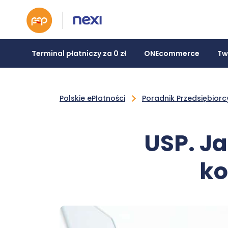
Terminal płatniczy za 0 zł
ONEcommerce
Tw
Polskie ePłatności
Poradnik Przedsiębiorc
USP. J
ko