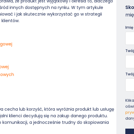
sprawia, że produkt jest wyjątkowy i określa to, dlaczego
Zam
Sko
ośród innych dostępnych na rynku. W tym artykule
-
iniować i jak skutecznie wykorzystać go w strategii
mię
Pora
klientów.
Imię
ngowej
Twój
owej
kowych
Twój
Klik
ośw
owa cecha lub korzyść, która wyróżnia produkt lub usługę
pryw
cjalni klienci decydują się na zakup danego produktu.
dan
do komunikacji, a jednocześnie trudny do skopiowania