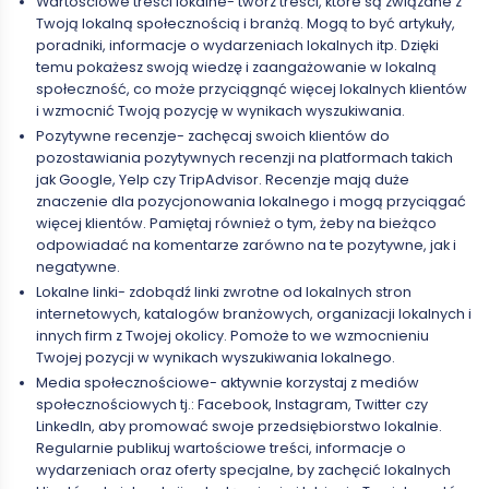
Wartościowe treści lokalne- twórz treści, które są związane z
Twoją lokalną społecznością i branżą. Mogą to być artykuły,
poradniki, informacje o wydarzeniach lokalnych itp. Dzięki
temu pokażesz swoją wiedzę i zaangażowanie w lokalną
społeczność, co może przyciągnąć więcej lokalnych klientów
i wzmocnić Twoją pozycję w wynikach wyszukiwania.
Pozytywne recenzje- zachęcaj swoich klientów do
pozostawiania pozytywnych recenzji na platformach takich
jak Google, Yelp czy TripAdvisor. Recenzje mają duże
znaczenie dla pozycjonowania lokalnego i mogą przyciągać
więcej klientów. Pamiętaj również o tym, żeby na bieżąco
odpowiadać na komentarze zarówno na te pozytywne, jak i
negatywne.
Lokalne linki- zdobądź linki zwrotne od lokalnych stron
internetowych, katalogów branżowych, organizacji lokalnych i
innych firm z Twojej okolicy. Pomoże to we wzmocnieniu
Twojej pozycji w wynikach wyszukiwania lokalnego.
Media społecznościowe- aktywnie korzystaj z mediów
społecznościowych tj.: Facebook, Instagram, Twitter czy
LinkedIn, aby promować swoje przedsiębiorstwo lokalnie.
Regularnie publikuj wartościowe treści, informacje o
wydarzeniach oraz oferty specjalne, by zachęcić lokalnych