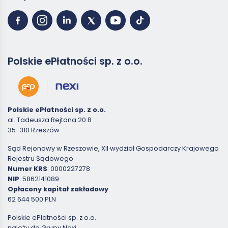
Polskie ePłatności sp. z o.o.
Polskie ePłatności sp. z o.o.
al. Tadeusza Rejtana 20 B
35-310 Rzeszów
Sąd Rejonowy w Rzeszowie, XII wydział Gospodarczy Krajowego
Rejestru Sądowego
Numer KRS
: 0000227278
NIP
: 5862141089
Opłacony kapitał zakładowy
:
62 644 500 PLN
Polskie ePłatności sp. z o.o.
należy do Grupy Nexi