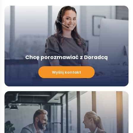
Chcę porozmawiać z Doradcą
Chcę
Wyślij kontakt
porozmawiać
z
Doradcą
-
Modal