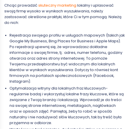
Chcąc prowadzić
skuteczny marketing
lokalny i uplasować
swoją firmę wysoko w wynikach wyszukiwania, należy
zastosować określone praktyki, które Ci w tym pomogą. Należą
do nich:
Rejestracja swojego profilu w usługach mapowych (takich jak
Google My Business, Bing Places for Business i Apple Maps).
Po rejestracji upewnij się, że wprowadzasz dokładne
informacje o swojej firmie, tj.: adres, numer telefonu, godziny
otwarcia oraz adres strony internetowej. To pomoże
Twojemu przedsiębiorstwu być widocznym dla lokalnych
klientów w wynikach wyszukiwania. Dotyczy to również kont
firmowych na portalach społecznościowych (Facebook,
Instagram).
Optymalizacja witryny dla lokalnych fraz kluczowych-
regularnie badaj i wykorzystuj lokalne frazy kluczowe, które są
związane z Twoją branżą i lokalizacją. Wprowadź je do treści
na swojej stronie internetowej, metatagach, nagłówkach
oraz w opisach zdjęć. Pamiętaj, żeby to robić w sposób
naturalny i nie nadużywać słów kluczowych, tak by treść była
przyjemna w odbiorze.