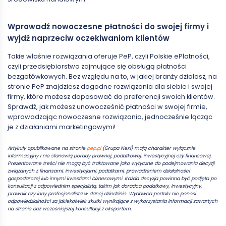
Wprowadź nowoczesne płatności do swojej firmy i
wyjdź naprzeciw oczekiwaniom klientów
Takie właśnie rozwiązania oferuje PeP, czyli Polskie ePłatności,
czyli przedsiębiorstwo zajmujące się obsługą płatności
bezgotówkowych. Bez względu na to, w jakiej branży działasz, na
stronie PeP znajdziesz dogodne rozwiązania dla siebie i swojej
firmy, które możesz dopasować do preferencji swoich klientów.
Sprawdź, jak możesz unowocześnić płatności w swojej firmie,
wprowadzając nowoczesne rozwiązania, jednocześnie łącząc
je z działaniami marketingowymi!
Artykuły opublikowane na stronie
pep.pl
(Grupa Nexi) mają charakter wyłącznie
informacyjny i nie stanowią porady prawnej, podatkowej, inwestycyjnej czy finansowej.
Prezentowane treści nie mogą być traktowane jako wytyczne do podejmowania decyzji
związanych z finansami, inwestycjami, podatkami, prowadzeniem działalności
gospodarczej lub innymi kwestiami biznesowymi. Każda decyzja powinna być podjęta po
konsultacji z odpowiednim specjalistą, takim jak doradca podatkowy, inwestycyjny,
prawnik czy inny profesjonalista w danej dziedzinie. Wydawca portalu nie ponosi
odpowiedzialności za jakiekolwiek skutki wynikające z wykorzystania informacji zawartych
na stronie bez wcześniejszej konsultacji z ekspertem.