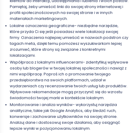
klientów do interakcji, udostępniania i lubienia Twoich postów.
Pamiętaj, żeby umieścić linki do swojej strony internetowej i
profili społecznościowych na swojej stronie i w innych
materiałach marketingowych.
Lokalne oznaczenia geograficzne- niezbędne narzędzie,
które przyda Ci się jeśli posiadasz wiele lokalizacji swojej
firmy. Oznaczenia najlepiej umieścić w nazwach podstron czy
tagach meta, dzięki temu pomożesz wyszukiwarkom lepiej
zrozumieć, które strony są związane z konkretnymi
lokalizacjami.
Współpraca z lokalnymi influencerami- zidentyfikuj wpływowe
osoby lub blogerów w twojej lokalnej społeczności i nawiąż z
nimi współpracę. Poproś ich o promowanie twojego
przedsiębiorstwa na swoich platformach, udział w
wydarzeniach czy recenzowanie twoich usług lub produktów.
Wpływowe rekomendacje mogą przyczynić się do wzrostu
świadomości twojej marki w kontekście lokalnym.
Monitorowanie i analiza wyników- wykorzystuj narzędzia
analityczne, takie jak Google Analytics, aby śledzić ruch,
konwersje i zachowanie użytkowników na swojej stronie.
Analizuj dane i dostosowuj swoje działania, aby osiągnąć
lepsze wyniki w pozycjonowaniu lokalnym.