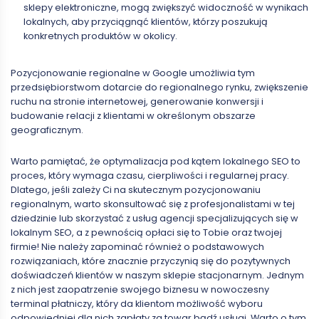
sklepy elektroniczne, mogą zwiększyć widoczność w wynikach
lokalnych, aby przyciągnąć klientów, którzy poszukują
konkretnych produktów w okolicy.
Pozycjonowanie regionalne w Google umożliwia tym
przedsiębiorstwom dotarcie do regionalnego rynku, zwiększenie
ruchu na stronie internetowej, generowanie konwersji i
budowanie relacji z klientami w określonym obszarze
geograficznym.
Warto pamiętać, że optymalizacja pod kątem lokalnego SEO to
proces, który wymaga czasu, cierpliwości i regularnej pracy.
Dlatego, jeśli zależy Ci na skutecznym pozycjonowaniu
regionalnym, warto skonsultować się z profesjonalistami w tej
dziedzinie lub skorzystać z usług agencji specjalizujących się w
lokalnym SEO, a z pewnością opłaci się to Tobie oraz twojej
firmie! Nie należy zapominać również o podstawowych
rozwiązaniach, które znacznie przyczynią się do pozytywnych
doświadczeń klientów w naszym sklepie stacjonarnym. Jednym
z nich jest zaopatrzenie swojego biznesu w nowoczesny
terminal płatniczy, który da klientom możliwość wyboru
odpowiedniej dla nich zapłaty za towar bądź usługi. Warto o tym