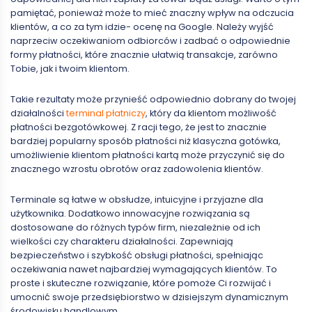
pamiętać, ponieważ może to mieć znaczny wpływ na odczucia
klientów, a co za tym idzie- ocenę na Google. Należy wyjść
naprzeciw oczekiwaniom odbiorców i zadbać o odpowiednie
formy płatności, które znacznie ułatwią transakcje, zarówno
Tobie, jak i twoim klientom.
Takie rezultaty może przynieść odpowiednio dobrany do twojej
działalności
terminal płatniczy
, który da klientom możliwość
płatności bezgotówkowej. Z racji tego, że jest to znacznie
bardziej popularny sposób płatności niż klasyczna gotówka,
umożliwienie klientom płatności kartą może przyczynić się do
znacznego wzrostu obrotów oraz zadowolenia klientów.
Terminale są łatwe w obsłudze, intuicyjne i przyjazne dla
użytkownika. Dodatkowo innowacyjne rozwiązania są
dostosowane do różnych typów firm, niezależnie od ich
wielkości czy charakteru działalności. Zapewniają
bezpieczeństwo i szybkość obsługi płatności, spełniając
oczekiwania nawet najbardziej wymagających klientów. To
proste i skuteczne rozwiązanie, które pomoże Ci rozwijać i
umocnić swoje przedsiębiorstwo w dzisiejszym dynamicznym
środowisku handlowym.