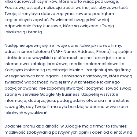
kilka kluczowych czynników, które warto wziąć pod uwagę.
Podstawą jest optymalizacja treści, ważne jest, aby zawartość
Twojej strony była dobrze zoptymalizowana pod kątem
lregionalnych zapytań. Powinieneś uwzględnić w niej
odpowiednie frazy kluczowe, które są związane z Twoją
lokalizacją i branżą.
Następnie upewnij się, że Twoje dane, takie jak nazwa firmy,
adres i numer telefonu (NAP- Name, Address, Phone), są spójne
i dokładne na wszystkich platformach online, takich jak strona
internetowa, katalogi branżowe, media społecznościowe itp.
Kolejnym krokiem są rejestracje lokalne- zarejestruj swoją firmę
w regionalnych katalogach i serwisach branżowych, które mogą
zwiększyć widoczność Twojej firmy w kontekście lokalnego
pozycjonowania. Nie zapomnij stworzyć i zoptymalizować swoją
stronę w serwisie Google My Business. Uzupełnij wszystkie
informacje, dodaj zdjęcia, podaj godziny otwarcia i inne istotne
szczegóły, aby Twoja firma była bardziej widoczna w wynikach
lokalnych wyszukiwań.
Dodanie profilu działalności w „Google moja firma” to również
możliwość zdobywania pozytywnych opinii i ocen od klientów na