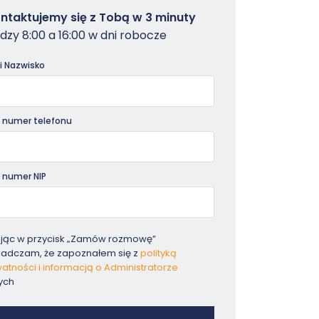
owterminal
ntaktujemy się z Tobą w 3 minuty
dzy 8:00 a 16:00 w dni robocze
dniki
 i Nazwisko
 numer telefonu
 numer NIP
ając w przycisk „Zamów rozmowę”
iadczam, że zapoznałem się z
polityką
atności i informacją o Administratorze
ych