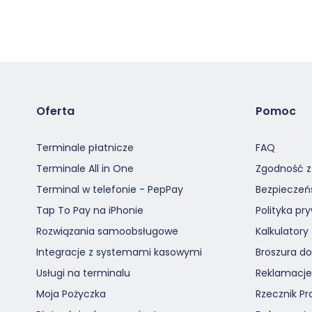
-
Modal
Oferta
Pomoc
Terminale płatnicze
FAQ
Terminale All in One
Zgodność z
Terminal w telefonie - PepPay
Bezpieczeń
Tap To Pay na iPhonie
Polityka pr
Rozwiązania samoobsługowe
Kalkulatory
Integracje z systemami kasowymi
Broszura d
Usługi na terminalu
Reklamacje
Moja Pożyczka
Rzecznik Pr