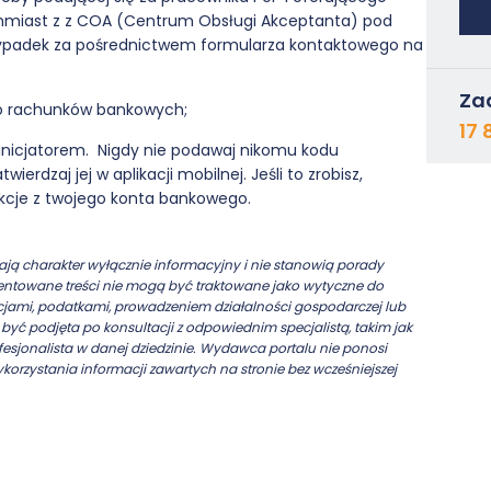
chmiast z z COA (Centrum Obsługi Akceptanta) pod
rzypadek za pośrednictwem formularza kontaktowego na
Za
do rachunków bankowych;
17 
eś inicjatorem. Nigdy nie podawaj nikomu kodu
erdzaj jej w aplikacji mobilnej. Jeśli to zrobisz,
kcje z twojego konta bankowego.
ją charakter wyłącznie informacyjny i nie stanowią porady
ezentowane treści nie mogą być traktowane jako wytyczne do
cjami, podatkami, prowadzeniem działalności gospodarczej lub
yć podjęta po konsultacji z odpowiednim specjalistą, takim jak
esjonalista w danej dziedzinie. Wydawca portalu nie ponosi
ykorzystania informacji zawartych na stronie bez wcześniejszej