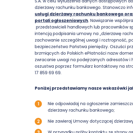
S.A. w celu wyłudzenia danych dostępowych 
dzierżawy rachunku bankowego. Stanowczo infor
usługi dzierżawy rachunku bankowego
ora
portali ogłoszeniowych
. Nawiązanie współpr
przedstawicieli handlowych lub pracowników spr
intencją podpisania umowy na „dzierżawę rach
zachowanie szczególnej uwagi i roztropność,
bezpieczeństwo Państwa pieniędzy. Oszuści prz
brzmiących do Polskich ePłatności nazw domen
zwracanie uwagi na podejrzanych adresatów i h
oszustwa poprzez formularz kontaktowy na str
17 859 69 69.
Poniżej przedstawiamy nasze wskazówki jak
Nie odpowiadaj na ogłoszenie zamieszcz
dzierżawy rachunku bankowego;
Nie zawieraj Umowy dotyczącej dzierża
W przypadku próby kontaktu ze strony os