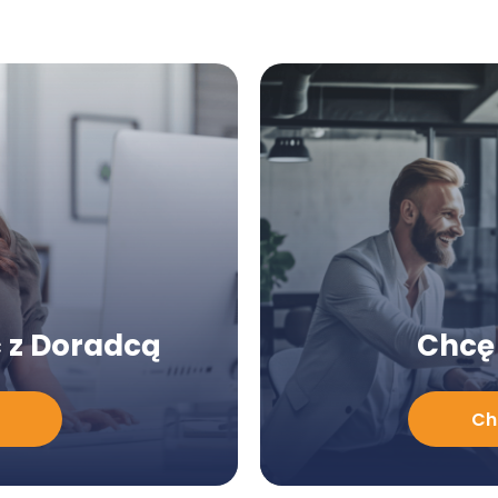
 z Doradcą
Chcę 
Chcę
Ch
poznać
ofertę