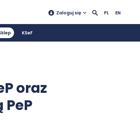
Zaloguj się
PL
EN
Sklep
KSeF
eP oraz
ą PeP