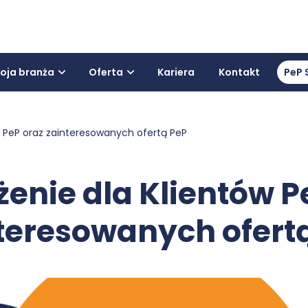
oja branża
Oferta
Kariera
Kontakt
PeP 
w PeP oraz zainteresowanych ofertą PeP
żenie dla Klientów P
teresowanych ofert