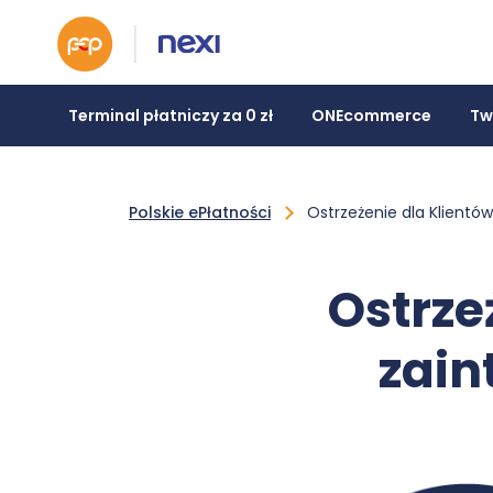
Terminal płatniczy za 0 zł
ONEcommerce
Tw
Polskie ePłatności
Ostrzeżenie dla Klientó
Ostrze
zain