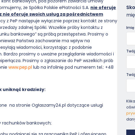
do kont bankowych, pod pozorem zawarcia Umowy
Zam
Sko
mujemy, że Spółka Polskie ePłatności S.A.
nie oferuje
-
z nie oferuje swoich usług za pośrednictwem
mię
Pora
acy z PeP następuje wyłącznie poprzez kontakt ze strony
zedaży zdalnej Spółki. Wszelkie próby kontaktu z
Imię
unku bankowego” są próbą przestępstwa. Prosimy o
 ponieważ Państwa zachowanie ma wpływ na
esyłają wiadomości, korzystając z podobnie
Twój
. Bardzo prosimy o uważne przeglądanie wiadomości i
iperłącza. Prosimy o zgłaszanie do PeP wszelkich prób
onie
www.pep.pl
lub na infolinię pod numerem tel.: +48
Twój
 uniknąć kradzieży:
Klik
one na stronie Ogłaszamy24.pl dotyczące usługi
ośw
pryw
dan
wy rachunków bankowych;
oby podającej się za pracownika PeP i oferującego