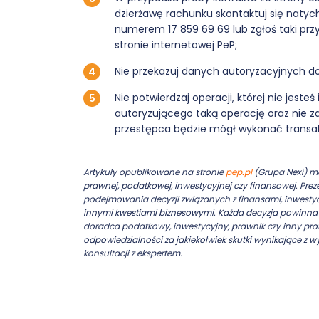
dzierżawę rachunku skontaktuj się naty
numerem 17 859 69 69 lub zgłoś taki p
stronie internetowej PeP;
Nie przekazuj danych autoryzacyjnych 
Nie potwierdzaj operacji, której nie jest
autoryzującego taką operację oraz nie zatwi
przestępca będzie mógł wykonać transa
Artykuły opublikowane na stronie
pep.pl
(Grupa Nexi) ma
prawnej, podatkowej, inwestycyjnej czy finansowej. Pr
podejmowania decyzji związanych z finansami, inwesty
innymi kwestiami biznesowymi. Każda decyzja powinna b
doradca podatkowy, inwestycyjny, prawnik czy inny prof
odpowiedzialności za jakiekolwiek skutki wynikające z w
konsultacji z ekspertem.