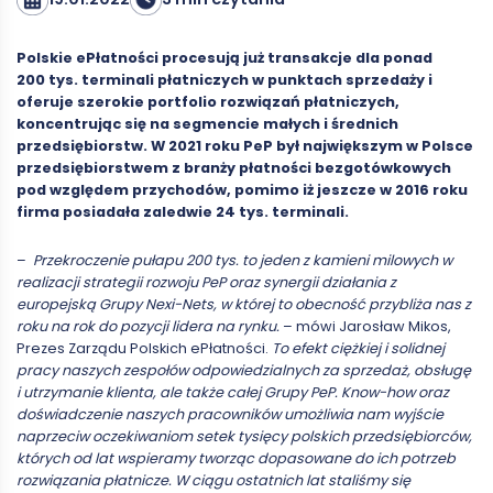
Polskie ePłatności procesują już transakcje dla ponad
200 tys. terminali płatniczych w punktach sprzedaży i
oferuje szerokie portfolio rozwiązań płatniczych,
koncentrując się na segmencie małych i średnich
przedsiębiorstw. W 2021 roku PeP był największym w Polsce
przedsiębiorstwem z branży płatności bezgotówkowych
pod względem przychodów, pomimo iż jeszcze w 2016 roku
firma posiadała zaledwie 24 tys. terminali.
–
Przekroczenie pułapu 200 tys. to jeden z kamieni milowych w
realizacji strategii rozwoju PeP oraz synergii działania z
europejską Grupy Nexi-Nets, w której to obecność
przybliża nas z
roku na rok do pozycji lidera na rynku.
– mówi Jarosław Mikos,
Prezes Zarządu Polskich ePłatności.
To efekt ciężkiej i solidnej
pracy naszych zespołów odpowiedzialnych za sprzedaż, obsługę
i utrzymanie klienta, ale także całej Grupy PeP. Know-how oraz
doświadczenie naszych pracowników umożliwia nam wyjście
naprzeciw oczekiwaniom setek tysięcy polskich przedsiębiorców,
których od lat wspieramy tworząc dopasowane do ich potrzeb
rozwiązania płatnicze. W ciągu ostatnich lat staliśmy się