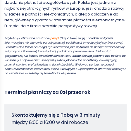
dziedzinie płatności bezgotówkowych. Polska jest jednym z
najbardziej atrakcyjnych rynków w Europie, jeśli chodzi o rozwój
w zakresie płatności elektronicznych, dlatego dołączenie do
Nets, głównego gracza w dziedzinie płatności elektronicznych w
Europie, daje firmie szerokie perspektywy rozwoju.
Artykuły opublikowane na stronie
pep.pl
(Grupa Nexi) mają charakter wyłącznie
informacyjny i nie stanowią porady prawnej, podatkowej, inwestycyjnej czy finansowej.
Prezentowane treści nie mogą być traktowane jako wytyczne do podejmowania decyzji
związanych z finansami, inwestycjami, podatkami, prowadzeniem działalności
gospodarczej lub innymi kwestiami biznesowymi. Każda decyzja powinna być podjęta po
konsultacji z odpowiednim specjalistą, takim jak doradca podatkowy, inwestycyjny,
prawnik czy inny profesjonalista w danej dziedzinie. Wydawca portalu nie ponosi
odpowiedzialności za jakiekolwiek skutki wynikające z wykorzystania informacji zawartych
na stronie bez wcześniejszej konsultacji z ekspertem.
Terminal płatniczy za 0zł przez rok
Zamowterminal
Skontaktujemy się z Tobą w 3 minuty
-
między 8:00 a 16:00 w dni robocze
Poradniki