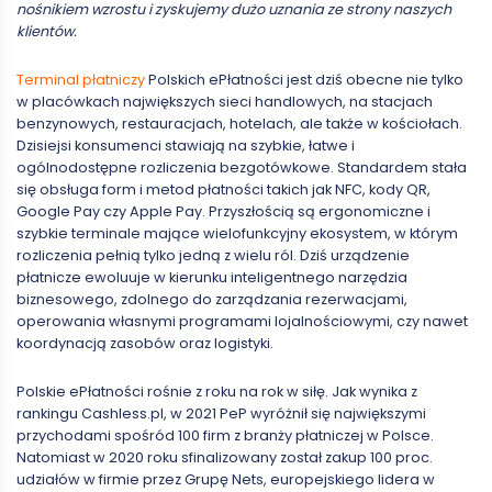
nośnikiem wzrostu i zyskujemy dużo uznania ze strony naszych
klientów.
Terminal płatniczy
Polskich ePłatności jest dziś obecne nie tylko
w placówkach największych sieci handlowych, na stacjach
benzynowych, restauracjach, hotelach, ale także w kościołach.
Dzisiejsi konsumenci stawiają na szybkie, łatwe i
ogólnodostępne rozliczenia bezgotówkowe. Standardem stała
się obsługa form i metod płatności takich jak NFC, kody QR,
Google Pay czy Apple Pay. Przyszłością są ergonomiczne i
szybkie terminale mające wielofunkcyjny ekosystem, w którym
rozliczenia pełnią tylko jedną z wielu ról. Dziś urządzenie
płatnicze ewoluuje w kierunku inteligentnego narzędzia
biznesowego, zdolnego do zarządzania rezerwacjami,
operowania własnymi programami lojalnościowymi, czy nawet
koordynacją zasobów oraz logistyki.
Polskie ePłatności rośnie z roku na rok w siłę. Jak wynika z
rankingu Cashless.pl, w 2021 PeP wyróżnił się największymi
przychodami spośród 100 firm z branży płatniczej w Polsce.
Natomiast w 2020 roku sfinalizowany został zakup 100 proc.
udziałów w firmie przez Grupę Nets, europejskiego lidera w