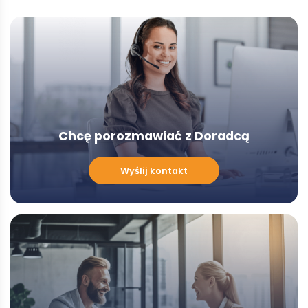
Chcę porozmawiać z Doradcą
Chcę
Wyślij kontakt
porozmawiać
z
Doradcą
-
Modal