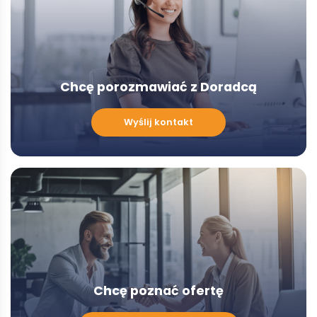
Chcę porozmawiać z Doradcą
Chcę
Wyślij kontakt
porozmawiać
z
Doradcą
-
Modal
Chcę poznać ofertę