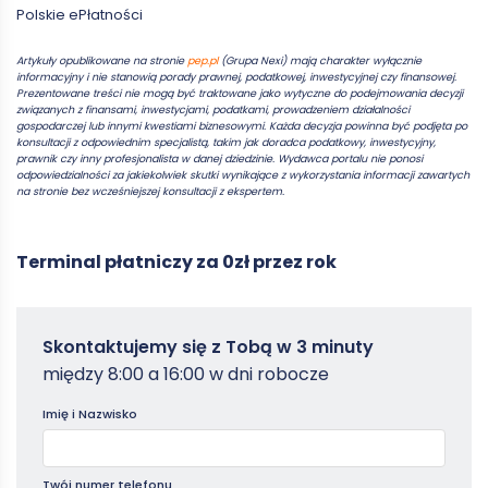
Polskie ePłatności
Artykuły opublikowane na stronie
pep.pl
(Grupa Nexi) mają charakter wyłącznie
informacyjny i nie stanowią porady prawnej, podatkowej, inwestycyjnej czy finansowej.
Prezentowane treści nie mogą być traktowane jako wytyczne do podejmowania decyzji
związanych z finansami, inwestycjami, podatkami, prowadzeniem działalności
gospodarczej lub innymi kwestiami biznesowymi. Każda decyzja powinna być podjęta po
konsultacji z odpowiednim specjalistą, takim jak doradca podatkowy, inwestycyjny,
prawnik czy inny profesjonalista w danej dziedzinie. Wydawca portalu nie ponosi
odpowiedzialności za jakiekolwiek skutki wynikające z wykorzystania informacji zawartych
na stronie bez wcześniejszej konsultacji z ekspertem.
Terminal płatniczy za 0zł przez rok
Zamowterminal
Skontaktujemy się z Tobą w 3 minuty
-
między 8:00 a 16:00 w dni robocze
Poradniki
Imię i Nazwisko
Twój numer telefonu