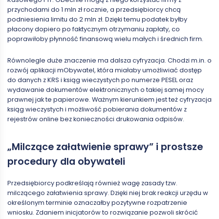
przychodami do 1 mln zł rocznie, a przedsiębiorcy chcą
podniesienia limitu do 2 mln zł. Dzięki temu podatek byłby
płacony dopiero po faktycznym otrzymaniu zapłaty, co
poprawiłoby płynność finansową wielu małych i średnich firm.
Równolegle duże znaczenie ma dalsza cyfryzacja. Chodzi m.in. o
rozwój aplikacji mObywatel, która miałaby umożliwiać dostęp
do danych z KRS i ksiąg wieczystych po numerze PESEL oraz
wydawanie dokumentów elektronicznych o takiej samej mocy
prawnej jak te papierowe. Ważnym kierunkiem jest też cyfryzacja
ksiąg wieczystych i możliwość pobierania dokumentów z
rejestrów online bez konieczności drukowania odpisów.
„Milczące załatwienie sprawy” i prostsze
procedury dla obywateli
Przedsiębiorcy podkreślają również wagę zasady tzw.
milczącego załatwienia sprawy. Dzięki niej brak reakcji urzędu w
określonym terminie oznaczałby pozytywne rozpatrzenie
wniosku. Zdaniem inicjatorów to rozwiązanie pozwoli skrócić