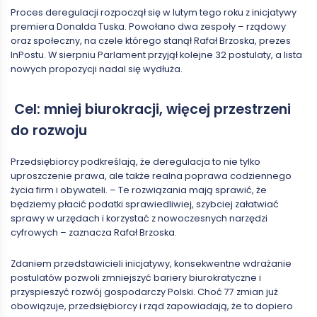
Proces deregulacji rozpoczął się w lutym tego roku z inicjatywy
premiera Donalda Tuska. Powołano dwa zespoły – rządowy
oraz społeczny, na czele którego stanął Rafał Brzoska, prezes
InPostu. W sierpniu Parlament przyjął kolejne 32 postulaty, a lista
nowych propozycji nadal się wydłuża.
Cel: mniej biurokracji, więcej przestrzeni
do rozwoju
Przedsiębiorcy podkreślają, że deregulacja to nie tylko
uproszczenie prawa, ale także realna poprawa codziennego
życia firm i obywateli. – Te rozwiązania mają sprawić, że
będziemy płacić podatki sprawiedliwiej, szybciej załatwiać
sprawy w urzędach i korzystać z nowoczesnych narzędzi
cyfrowych – zaznacza Rafał Brzoska.
Zdaniem przedstawicieli inicjatywy, konsekwentne wdrażanie
postulatów pozwoli zmniejszyć bariery biurokratyczne i
przyspieszyć rozwój gospodarczy Polski. Choć 77 zmian już
obowiązuje, przedsiębiorcy i rząd zapowiadają, że to dopiero