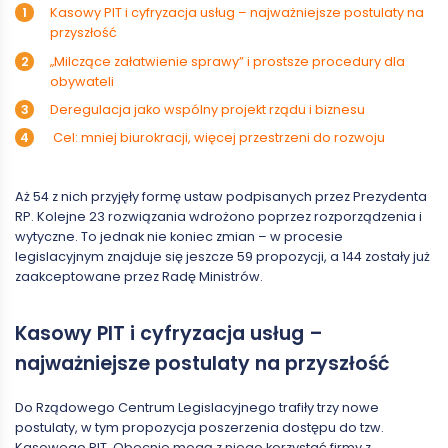
Kasowy PIT i cyfryzacja usług – najważniejsze postulaty na
przyszłość
„Milczące załatwienie sprawy” i prostsze procedury dla
obywateli
Deregulacja jako wspólny projekt rządu i biznesu
Cel: mniej biurokracji, więcej przestrzeni do rozwoju
Aż 54 z nich przyjęły formę ustaw podpisanych przez Prezydenta
RP. Kolejne 23 rozwiązania wdrożono poprzez rozporządzenia i
wytyczne. To jednak nie koniec zmian – w procesie
legislacyjnym znajduje się jeszcze 59 propozycji, a 144 zostały już
zaakceptowane przez Radę Ministrów.
Kasowy PIT i cyfryzacja usług –
najważniejsze postulaty na przyszłość
Do Rządowego Centrum Legislacyjnego trafiły trzy nowe
postulaty, w tym propozycja poszerzenia dostępu do tzw.
Kasowego PIT. Obecnie mogą z niego korzystać firmy z