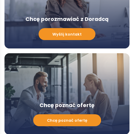
Chcę porozmawiać z Doradcą
Chcę
Wyślij kontakt
porozmawiać
z
Doradcą
-
Modal
Chcę poznać ofertę
Chcę
Chcę poznać ofertę
poznać
ofertę