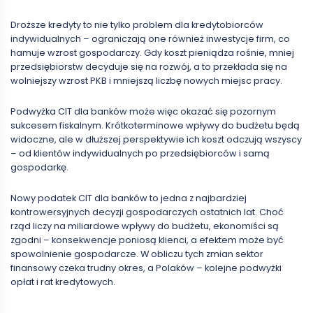
Droższe kredyty to nie tylko problem dla kredytobiorców
indywidualnych – ograniczają one również inwestycje firm, co
hamuje wzrost gospodarczy. Gdy koszt pieniądza rośnie, mniej
przedsiębiorstw decyduje się na rozwój, a to przekłada się na
wolniejszy wzrost PKB i mniejszą liczbę nowych miejsc pracy.
Podwyżka CIT dla banków może więc okazać się pozornym
sukcesem fiskalnym. Krótkoterminowe wpływy do budżetu będą
widoczne, ale w dłuższej perspektywie ich koszt odczują wszyscy
– od klientów indywidualnych po przedsiębiorców i samą
gospodarkę.
Nowy podatek CIT dla banków to jedna z najbardziej
kontrowersyjnych decyzji gospodarczych ostatnich lat. Choć
rząd liczy na miliardowe wpływy do budżetu, ekonomiści są
zgodni – konsekwencje poniosą klienci, a efektem może być
spowolnienie gospodarcze. W obliczu tych zmian sektor
finansowy czeka trudny okres, a Polaków – kolejne podwyżki
opłat i rat kredytowych.