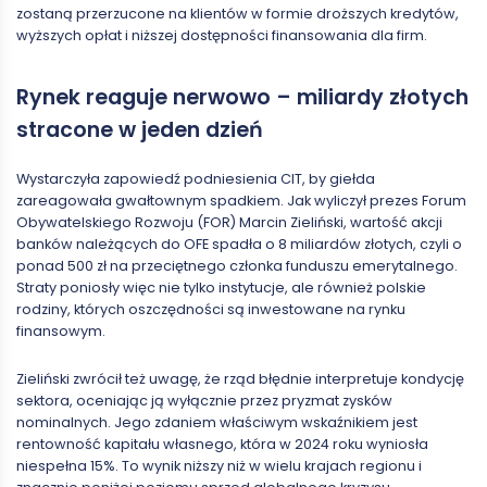
zostaną przerzucone na klientów w formie droższych kredytów,
wyższych opłat i niższej dostępności finansowania dla firm.
Rynek reaguje nerwowo – miliardy złotych
stracone w jeden dzień
Wystarczyła zapowiedź podniesienia CIT, by giełda
zareagowała gwałtownym spadkiem. Jak wyliczył prezes Forum
Obywatelskiego Rozwoju (FOR) Marcin Zieliński, wartość akcji
banków należących do OFE spadła o 8 miliardów złotych, czyli o
ponad 500 zł na przeciętnego członka funduszu emerytalnego.
Straty poniosły więc nie tylko instytucje, ale również polskie
rodziny, których oszczędności są inwestowane na rynku
finansowym.
Zieliński zwrócił też uwagę, że rząd błędnie interpretuje kondycję
sektora, oceniając ją wyłącznie przez pryzmat zysków
nominalnych. Jego zdaniem właściwym wskaźnikiem jest
rentowność kapitału własnego, która w 2024 roku wyniosła
niespełna 15%. To wynik niższy niż w wielu krajach regionu i