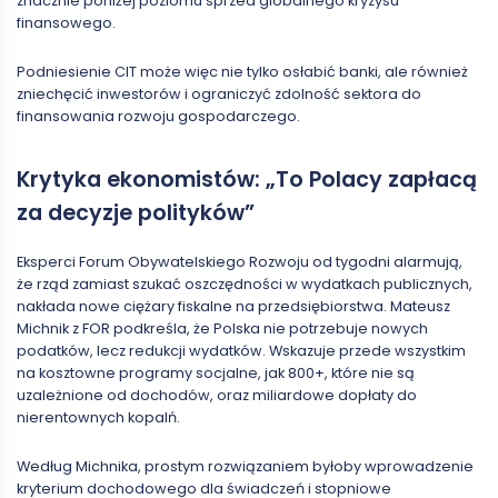
znacznie poniżej poziomu sprzed globalnego kryzysu
finansowego.
Podniesienie CIT może więc nie tylko osłabić banki, ale również
zniechęcić inwestorów i ograniczyć zdolność sektora do
finansowania rozwoju gospodarczego.
Krytyka ekonomistów: „To Polacy zapłacą
za decyzje polityków”
Eksperci Forum Obywatelskiego Rozwoju od tygodni alarmują,
że rząd zamiast szukać oszczędności w wydatkach publicznych,
nakłada nowe ciężary fiskalne na przedsiębiorstwa. Mateusz
Michnik z FOR podkreśla, że Polska nie potrzebuje nowych
podatków, lecz redukcji wydatków. Wskazuje przede wszystkim
na kosztowne programy socjalne, jak 800+, które nie są
uzależnione od dochodów, oraz miliardowe dopłaty do
nierentownych kopalń.
Według Michnika, prostym rozwiązaniem byłoby wprowadzenie
kryterium dochodowego dla świadczeń i stopniowe