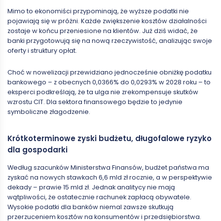
Mimo to ekonomiści przypominają, że wyższe podatki nie
pojawiają się w próżni. Każde zwiększenie kosztów działalności
zostaje w końcu przeniesione na klientów. Już dziś widać, że
banki przygotowują się na nową rzeczywistość, analizując swoje
oferty i struktury opłat.
Choć w nowelizacji przewidziano jednocześnie obniżkę podatku
bankowego – z obecnych 0,0366% do 0,0293% w 2028 roku – to
eksperci podkreślają, że ta ulga nie zrekompensuje skutków
wzrostu CIT. Dla sektora finansowego będzie to jedynie
symboliczne złagodzenie.
Krótkoterminowe zyski budżetu, długofalowe ryzyko
dla gospodarki
Według szacunków Ministerstwa Finansów, budżet państwa ma
zyskać na nowych stawkach 6,6 mld zł rocznie, a w perspektywie
dekady – prawie 15 mld zł. Jednak analitycy nie mają
wątpliwości, że ostatecznie rachunek zapłacą obywatele.
Wysokie podatki dla banków niemal zawsze skutkują
przerzuceniem kosztów na konsumentów i przedsiębiorstwa.