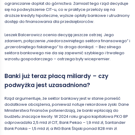
ograniczanie dopłat do górnictwa. Zamiast tego rząd decyduje
się na podwyższenie CIT-u, co w praktyce przełoży się na
droższe kredyty hipoteczne, wyższe opłaty bankowe i utrudniony
dostęp do finansowania dla przedsiębiorców.
Leszek Balcerowicz ocenia decyzję jeszcze ostrzej. Jego
zdaniem, połączenie „niedorozwiniętego sektora finansowego” i
„przerośniętego fiskalnego” to droga donikąd. – Bez silnego
sektora bankowego nie da się zapewnić szybkiego i trwałego
wzrostu gospodarczego – ostrzega były wicepremier.
Banki już teraz płacą miliardy – czy
podwyżka jest uzasadniona?
Rząd argumentuje, że sektor bankowy jest w stanie ponieść
dodatkowe obciążenia, ponieważ notuje rekordowe zyski. Dane
Ministerstwa Finansów potwierdzają, że banki wpłacają do
budżetu znaczące kwoty. W 2024 roku grupa kapitałowa PKO BP
odprowadziła 2,5 mld zł CIT, Bank Pekao – 1,9 mld zł, Santander
Bank Polska – 1,5 mld zł, a ING Bank Śląski ponad 828 mln zł.