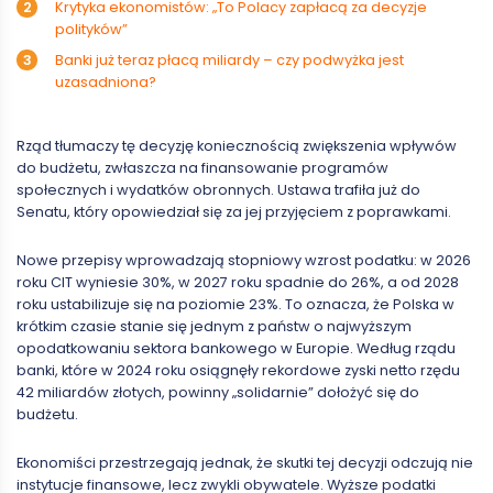
Krytyka ekonomistów: „To Polacy zapłacą za decyzje
polityków”
Banki już teraz płacą miliardy – czy podwyżka jest
uzasadniona?
Rząd tłumaczy tę decyzję koniecznością zwiększenia wpływów
do budżetu, zwłaszcza na finansowanie programów
społecznych i wydatków obronnych. Ustawa trafiła już do
Senatu, który opowiedział się za jej przyjęciem z poprawkami.
Nowe przepisy wprowadzają stopniowy wzrost podatku: w 2026
roku CIT wyniesie 30%, w 2027 roku spadnie do 26%, a od 2028
roku ustabilizuje się na poziomie 23%. To oznacza, że Polska w
krótkim czasie stanie się jednym z państw o najwyższym
opodatkowaniu sektora bankowego w Europie. Według rządu
banki, które w 2024 roku osiągnęły rekordowe zyski netto rzędu
42 miliardów złotych, powinny „solidarnie” dołożyć się do
budżetu.
Ekonomiści przestrzegają jednak, że skutki tej decyzji odczują nie
instytucje finansowe, lecz zwykli obywatele. Wyższe podatki