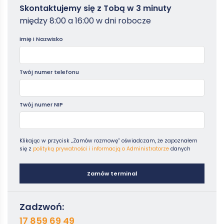
Zamowterminal
Skontaktujemy się z Tobą w 3 minuty
-
między 8:00 a 16:00 w dni robocze
Poradniki
Imię i Nazwisko
Twój numer telefonu
Twój numer NIP
Klikając w przycisk „Zamów rozmowę” oświadczam, że zapoznałem
się z
polityką prywatności i informacją o Administratorze
danych
Zamów terminal
Zadzwoń:
17 859 69 49