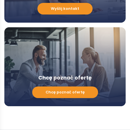
Chcę
Wyślij kontakt
porozmawiać
z
Doradcą
-
Modal
Chcę poznać ofertę
Chcę
Chcę poznać ofertę
poznać
ofertę