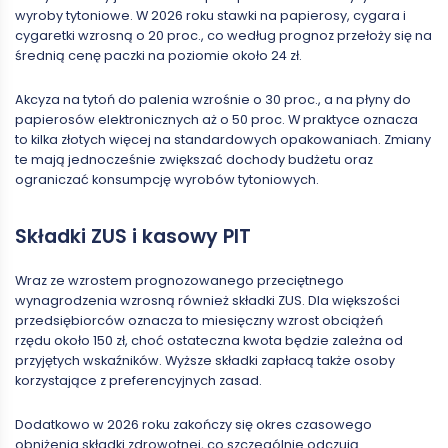
wyroby tytoniowe. W 2026 roku stawki na papierosy, cygara i
cygaretki wzrosną o 20 proc., co według prognoz przełoży się na
średnią cenę paczki na poziomie około 24 zł.
Akcyza na tytoń do palenia wzrośnie o 30 proc., a na płyny do
papierosów elektronicznych aż o 50 proc. W praktyce oznacza
to kilka złotych więcej na standardowych opakowaniach. Zmiany
te mają jednocześnie zwiększać dochody budżetu oraz
ograniczać konsumpcję wyrobów tytoniowych.
Składki ZUS i kasowy PIT
Wraz ze wzrostem prognozowanego przeciętnego
wynagrodzenia wzrosną również składki ZUS. Dla większości
przedsiębiorców oznacza to miesięczny wzrost obciążeń
rzędu około 150 zł, choć ostateczna kwota będzie zależna od
przyjętych wskaźników. Wyższe składki zapłacą także osoby
korzystające z preferencyjnych zasad.
Dodatkowo w 2026 roku zakończy się okres czasowego
obniżenia składki zdrowotnej, co szczególnie odczują