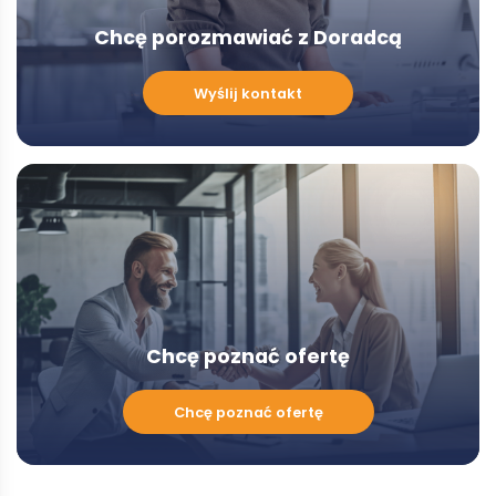
Chcę porozmawiać z Doradcą
Chcę
Wyślij kontakt
porozmawiać
z
Doradcą
-
Modal
Chcę poznać ofertę
Chcę
Chcę poznać ofertę
poznać
ofertę