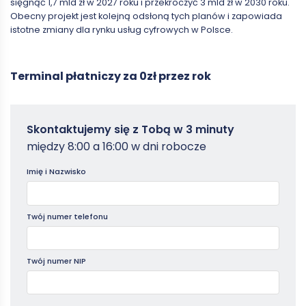
sięgnąć 1,7 mld zł w 2027 roku i przekroczyć 3 mld zł w 2030 roku.
Obecny projekt jest kolejną odsłoną tych planów i zapowiada
istotne zmiany dla rynku usług cyfrowych w Polsce.
Terminal płatniczy za 0zł przez rok
Zamowterminal
Skontaktujemy się z Tobą w 3 minuty
-
między 8:00 a 16:00 w dni robocze
Poradniki
Imię i Nazwisko
Twój numer telefonu
Twój numer NIP