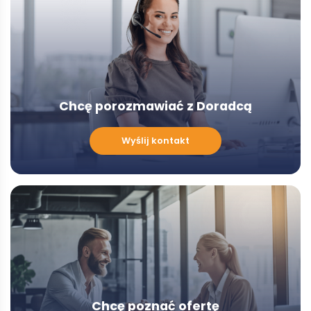
Chcę porozmawiać z Doradcą
Chcę
Wyślij kontakt
porozmawiać
z
Doradcą
-
Modal
Chcę poznać ofertę