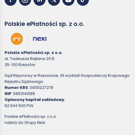
Polskie ePłatności sp. z o.o.
Polskie ePłatności sp. z o.o.
al. Tadeusza Rejtana 20 B
35-310 Rzeszów
Sąd Rejonowy w Rzeszowie, XII wydział Gospodarczy Krajowego
Rejestru Sądowego
Numer KRS
: 0000227278
NIP
: 5862141089
Opłacony kapitał zakładowy
:
62 644 500 PLN
Polskie ePłatności sp. z o.o.
należy do Grupy Nexi