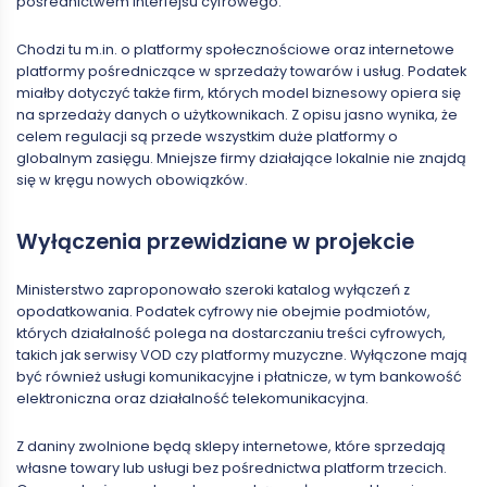
pośrednictwem interfejsu cyfrowego.
Chodzi tu m.in. o platformy społecznościowe oraz internetowe
platformy pośredniczące w sprzedaży towarów i usług. Podatek
miałby dotyczyć także firm, których model biznesowy opiera się
na sprzedaży danych o użytkownikach. Z opisu jasno wynika, że
celem regulacji są przede wszystkim duże platformy o
globalnym zasięgu. Mniejsze firmy działające lokalnie nie znajdą
się w kręgu nowych obowiązków.
Wyłączenia przewidziane w projekcie
Ministerstwo zaproponowało szeroki katalog wyłączeń z
opodatkowania. Podatek cyfrowy nie obejmie podmiotów,
których działalność polega na dostarczaniu treści cyfrowych,
takich jak serwisy VOD czy platformy muzyczne. Wyłączone mają
być również usługi komunikacyjne i płatnicze, w tym bankowość
elektroniczna oraz działalność telekomunikacyjna.
Z daniny zwolnione będą sklepy internetowe, które sprzedają
własne towary lub usługi bez pośrednictwa platform trzecich.