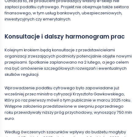
Oznacza to, że producent prowadzący własny e-sklep nie
zapłaci podatku cyfrowego. Projekt nie obejmuje także sektora
finansowego, w tym usług bankowych, ubezpieczeniowych,
inwestycyjnych czy emerytalnych.
Konsultacje i dalszy harmonogram prac
Kolejnym krokiem będą konsultacje z przedstawicielami
organizacji zrzeszających podmioty potencjalnie objęte nowymi
przepisami. Spotkanie zaplanowano na 2 lutego, a jego celem
ma być omówienie szczegółowych rozwiązań i ewentualnych
skutków regulacji.
Wprowadzenie podatku cyfrowego było zapowiadane już
wcześniej przez ministra cyfryzacji Krzysztofa Gawkowskiego,
który po raz pierwszy mówił o tym publicznie w marcu 2025 roku.
Wstępne założenia przedstawione w sierpniu poprzedniego
roku przewidywały niższy próg przychodowy, wynoszący 750 mln
euro.
Według ówczesnych szacunków wpływy do budżetu mogłyby