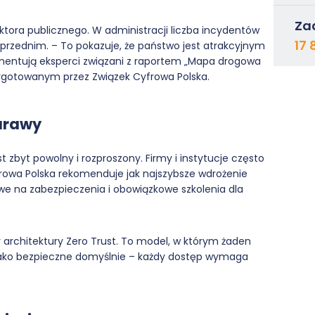
Za
tora publicznego. W administracji liczba incydentów
17 
oprzednim. – To pokazuje, że państwo jest atrakcyjnym
entują eksperci związani z raportem „Mapa drogowa
zygotowanym przez Związek Cyfrowa Polska.
urawy
st zbyt powolny i rozproszony. Firmy i instytucje często
owa Polska rekomenduje jak najszybsze wdrożenie
owe na zabezpieczenia i obowiązkowe szkolenia dla
architektury Zero Trust. To model, w którym żaden
 jako bezpieczne domyślnie – każdy dostęp wymaga