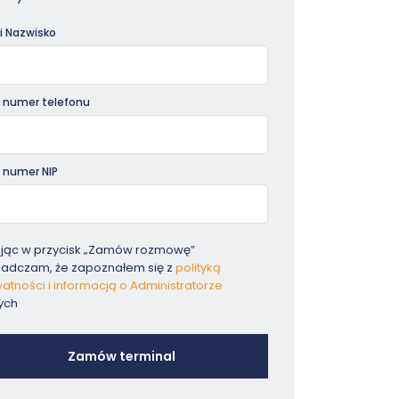
dniki
 i Nazwisko
 numer telefonu
 numer NIP
ając w przycisk „Zamów rozmowę”
iadczam, że zapoznałem się z
polityką
atności i informacją o Administratorze
ych
Zamów terminal