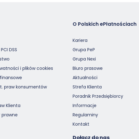
O Polskich ePłatnościach
Kariera
 PCI DSS
Grupa PeP
stwo
Grupa Nexi
ywatności i plików cookies
Biuro prasowe
 finansowe
Aktualności
ot. praw konsumentów
Strefa Klienta
Poradnik Przedsiębiorcy
aw Klienta
Informacje
 prawne
Regulaminy
Kontakt
Dołącz do nas