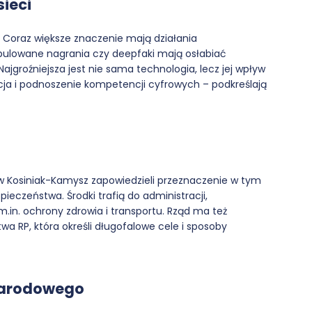
ieci
 Coraz większe znaczenie mają działania
pulowane nagrania czy deepfaki mają osłabiać
ajgroźniejsza jest nie sama technologia, lecz jej wpływ
acja i podnoszenie kompetencji cyfrowych – podkreślają
w Kosiniak-Kamysz zapowiedzieli przeznaczenie w tym
ieczeństwa. Środki trafią do administracji,
.in. ochrony zdrowia i transportu. Rząd ma też
a RP, która określi długofalowe cele i sposoby
narodowego