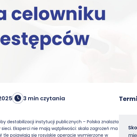
2025
3 min czytania
Termi
y destabilizacji instytucji publicznych – Polska znalazła
Zam
Sko
sieci. Eksperci nie mają wątpliwości: skala zagrożeń ma
-
mię
 W tle pojawiają się rosyjskie operacje wymierzone w