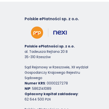
Polskie ePłatności sp. z o.o.
Polskie ePłatności sp. z o.o.
al. Tadeusza Rejtana 20 B
35-310 Rzeszów
Sąd Rejonowy w Rzeszowie, XII wydział
Gospodarczy Krajowego Rejestru
Sądowego
Numer KRS
: 0000227278
NIP
: 5862141089
Opłacony kapitał zakładowy
:
62 644 500 PLN