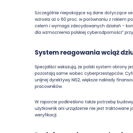
Szczególnie niepokojące są dane dotyczące sek
wzrosła aż o 60 proc. w porównaniu z rokiem p
celem i wymaga zdecydowanych działań – kom
dla wzmocnienia polskiej cyberodporności” pr
System reagowania wciąż dzi
Specjaliści wskazują, że polski system obrony je
pozostają same wobec cyberprzestępców. Cyfr
unijnej dyrektywy NIS2, większe nakłady finans
pracowników.
W raporcie podkreślono także potrzebę budowy 
użytkownik ani urządzenie nie jest traktowane
weryfikacji.