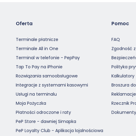
Oferta
Pomoc
Terminale płatnicze
FAQ
Terminale All in One
Zgodność z
Terminal w telefonie - PepPay
Bezpieczeń
Tap To Pay na iPhonie
Polityka pr
Rozwiązania samoobsługowe
Kalkulatory
Integracje z systemami kasowymi
Broszura d
Usługi na terminalu
Reklamacje
Moja Pożyczka
Rzecznik Pr
Płatności odroczone i raty
Dokumenty
PeP Store - dawniej Simapka
PeP Loyalty Club - Aplikacja lojalnościowa