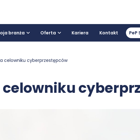
oja branża
Oferta
Kariera
Kontakt
PeP 
na celowniku cyberprzestępców
a celowniku cyberpr