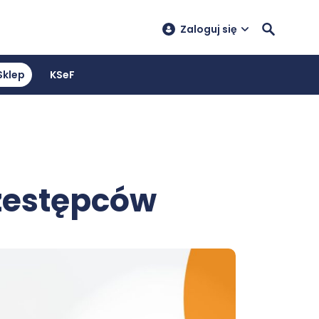
Zaloguj się
Sklep
KSeF
zestępców