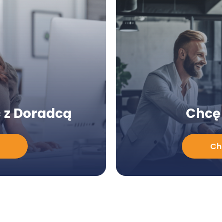
 z Doradcą
Chcę 
Chcę
Ch
poznać
ofertę