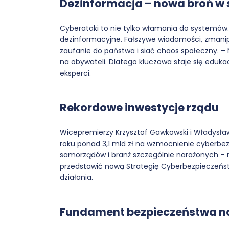
Dezinformacja – nowa broń w s
Cyberataki to nie tylko włamania do systemów.
dezinformacyjne. Fałszywe wiadomości, zmani
zaufanie do państwa i siać chaos społeczny. – N
na obywateli. Dlatego kluczowa staje się eduk
eksperci.
Rekordowe inwestycje rządu
Wicepremierzy Krzysztof Gawkowski i Władysła
roku ponad 3,1 mld zł na wzmocnienie cyberbezp
samorządów i branż szczególnie narażonych – m
przedstawić nową Strategię Cyberbezpieczeństw
działania.
Fundament bezpieczeństwa 