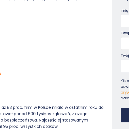
Pora
Imię
Twój
Twój
o
Klik
ośw
pryw
dan
 aż 83 proc. firm w Polsce miało w ostatnim roku do
otował ponad 600 tysięcy zgłoszeń, z czego
ia bezpieczeństwa. Najczęściej stosowanym
ł 95 proc. wszystkich ataków.