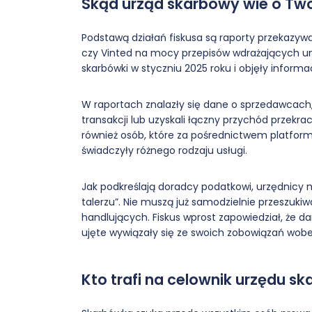
Skąd urząd skarbowy wie o Two
Podstawą działań fiskusa są raporty przekazywa
czy Vinted na mocy przepisów wdrażających uni
skarbówki w styczniu 2025 roku i objęły inform
W raportach znalazły się dane o sprzedawcach, 
transakcji lub uzyskali łączny przychód przekr
również osób, które za pośrednictwem platfor
świadczyły różnego rodzaju usługi.
Jak podkreślają doradcy podatkowi, urzędnicy m
talerzu”. Nie muszą już samodzielnie przeszuk
handlujących. Fiskus wprost zapowiedział, że da
ujęte wywiązały się ze swoich zobowiązań wob
Kto trafi na celownik urzędu 