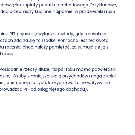
i obowiązku zapłaty podatku dochodowego. Przykładowo,
ać przedmioty kupione najpóźniej w październiku roku
nu PIT pojawi się wyłącznie wtedy, gdy transakcja
eczach zdarza się to rzadko. Pomocna jest też kwota
u rocznie, choć należy pamiętać, że sumuje się ją z
atkowej.
osiadanie rzeczy dłużej niż pół roku można potwierdzić
dziny. Osoby z mniejszą skalą przychodów mogą z kolei
nej, dostępnej dla tych, których kwartalne wpływy nie
odprowadzać PIT od osiągniętego dochodu).