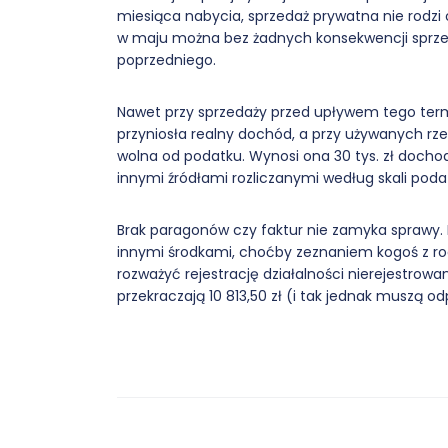
miesiąca nabycia, sprzedaż prywatna nie rodz
w maju można bez żadnych konsekwencji sprzed
poprzedniego.
Nawet przy sprzedaży przed upływem tego termi
przyniosła realny dochód, a przy używanych rz
wolna od podatku. Wynosi ona 30 tys. zł dochod
innymi źródłami rozliczanymi według skali pod
Brak paragonów czy faktur nie zamyka sprawy. P
innymi środkami, choćby zeznaniem kogoś z ro
rozważyć rejestrację działalności nierejestrowa
przekraczają 10 813,50 zł (i tak jednak muszą 