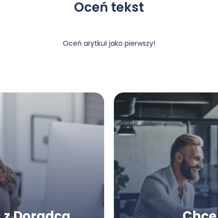
Oceń tekst
Oceń arytkuł jako pierwszy!
 z Doradcą
Chcę 