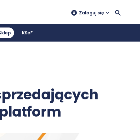
Zaloguj się
Sklep
KSeF
sprzedających
 platform