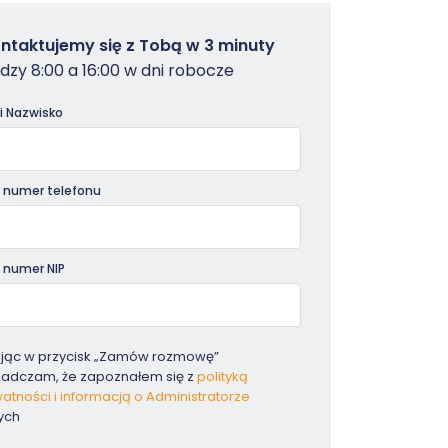
owterminal
ntaktujemy się z Tobą w 3 minuty
dzy 8:00 a 16:00 w dni robocze
dniki
 i Nazwisko
 numer telefonu
 numer NIP
ając w przycisk „Zamów rozmowę”
iadczam, że zapoznałem się z
polityką
atności i informacją o Administratorze
ych