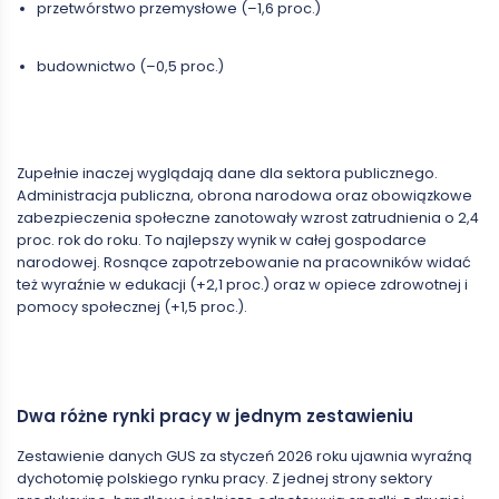
przetwórstwo przemysłowe (–1,6 proc.)
budownictwo (–0,5 proc.)
Zupełnie inaczej wyglądają dane dla sektora publicznego.
Administracja publiczna, obrona narodowa oraz obowiązkowe
zabezpieczenia społeczne zanotowały wzrost zatrudnienia o 2,4
proc. rok do roku. To najlepszy wynik w całej gospodarce
narodowej. Rosnące zapotrzebowanie na pracowników widać
też wyraźnie w edukacji (+2,1 proc.) oraz w opiece zdrowotnej i
pomocy społecznej (+1,5 proc.).
Dwa różne rynki pracy w jednym zestawieniu
Zestawienie danych GUS za styczeń 2026 roku ujawnia wyraźną
dychotomię polskiego rynku pracy. Z jednej strony sektory