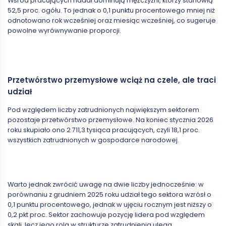
Wśród pracujących nadal dominują mężczyźni, którzy stanowią
52,5 proc. ogółu. To jednak o 0,1 punktu procentowego mniej niż
odnotowano rok wcześniej oraz miesiąc wcześniej, co sugeruje
powolne wyrównywanie proporcji.
Przetwórstwo przemysłowe wciąż na czele, ale traci
udział
Pod względem liczby zatrudnionych największym sektorem
pozostaje przetwórstwo przemysłowe. Na koniec stycznia 2026
roku skupiało ono 2 711,3 tysiąca pracujących, czyli 18,1 proc.
wszystkich zatrudnionych w gospodarce narodowej.
Warto jednak zwrócić uwagę na dwie liczby jednocześnie: w
porównaniu z grudniem 2025 roku udział tego sektora wzrósł o
0,1 punktu procentowego, jednak w ujęciu rocznym jest niższy o
0,2 pkt proc. Sektor zachowuje pozycję lidera pod względem
skali, lecz jego rola w strukturze zatrudnienia ulega