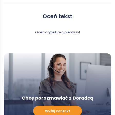
Oceń tekst
Oceń arytkuł jako pierwszy!
Chcę porozmawiać z Doradcą
Chcę
Wyślij kontakt
porozmawiać