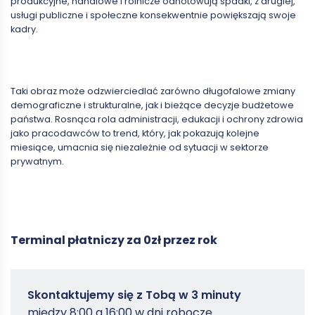
produkcyjne, handlowe i rolnicze odnotowują spadki, z drugiej,
usługi publiczne i społeczne konsekwentnie powiększają swoje
kadry.
Taki obraz może odzwierciedlać zarówno długofalowe zmiany
demograficzne i strukturalne, jak i bieżące decyzje budżetowe
państwa. Rosnąca rola administracji, edukacji i ochrony zdrowia
jako pracodawców to trend, który, jak pokazują kolejne
miesiące, umacnia się niezależnie od sytuacji w sektorze
prywatnym.
Terminal płatniczy za 0zł przez rok
Zamowterminal
Skontaktujemy się z Tobą w 3 minuty
-
między 8:00 a 16:00 w dni robocze