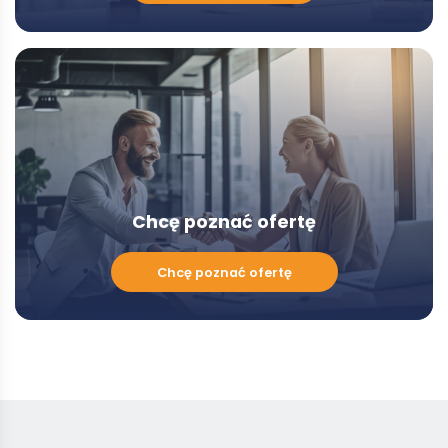
z
Doradcą
-
Modal
Chcę poznać ofertę
Chcę
Chcę poznać ofertę
poznać
ofertę