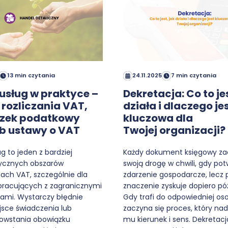
13 min czytania
24.11.2025
7 min czytania
usług w praktyce –
Dekretacja: Co to jes
rozliczania VAT,
działa i dlaczego je
zek podatkowy
kluczowa dla
28b ustawy o VAT
Twojej organizacji?
g to jeden z bardziej
Każdy dokument księgowy z
ycznych obszarów
swoją drogę w chwili, gdy pot
iach VAT, szczególnie dla
zdarzenie gospodarcze, lecz 
pracujących z zagranicznymi
znaczenie zyskuje dopiero póź
ami. Wystarczy błędnie
Gdy trafi do odpowiedniej os
jsce świadczenia lub
zaczyna się proces, który na
wstania obowiązku
mu kierunek i sens. Dekretacj