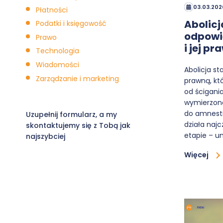
03.03.202
Płatności
Abolicj
Podatki i księgowość
odpowie
Prawo
i jej p
Technologia
Wiadomości
Abolicja st
Zarządzanie i marketing
prawną, kt
od ścigani
wymierzone
do amnestii
Uzupełnij formularz, a my
działa naj
skontaktujemy się z Tobą jak
etapie – u
najszybciej
Więcej