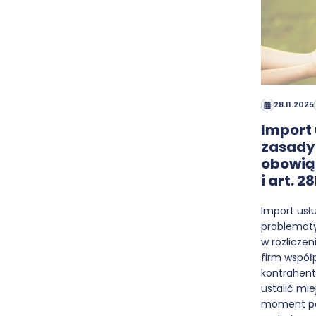
28.11.2025
Import 
zasady 
obowią
i art. 
Import usłu
problemat
w rozliczen
firm współ
kontrahent
ustalić mie
moment po