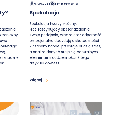
07.01.2026
8 min czytania
ty?
Spekulacja
Spekulacja tworzy złożony,
rządzania
lecz fascynujący obszar działania.
ktroniczny
Twoje podejście, wiedza oraz odporność
nowe
emocjonalna decydują o skuteczności.
ożliwiając
Z czasem handel przestaje budzić stres,
ową,
a analiza danych staje się naturalnym
w i znaczne
elementem codzienności. Z tego
ań.
artykułu dowiesz…
Więcej