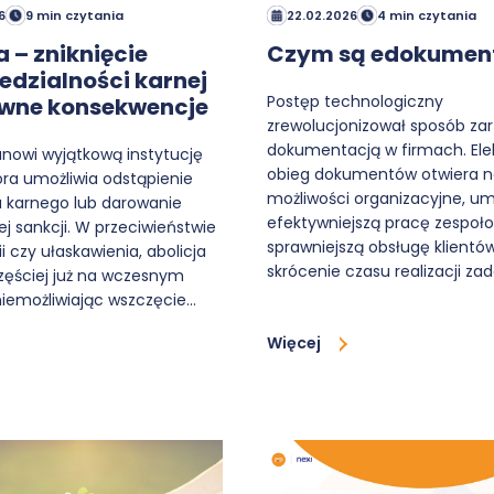
6
9 min czytania
22.02.2026
4 min czytania
a – zniknięcie
Czym są edokumen
dzialności karnej
Postęp technologiczny
rawne konsekwencje
zrewolucjonizował sposób za
dokumentacją w firmach. Ele
anowi wyjątkową instytucję
obieg dokumentów otwiera 
óra umożliwia odstąpienie
możliwości organizacyjne, um
a karnego lub darowanie
efektywniejszą pracę zespoł
j sankcji. W przeciwieństwie
sprawniejszą obsługę klientó
 czy ułaskawienia, abolicja
skrócenie czasu realizacji zad
częściej już na wczesnym
niemożliwiając wszczęcie…
Więcej