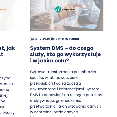
13.10.2025
17 min czytania
t, jak
System DMS – do czego
st
służy, kto go wykorzystuje
i w jakim celu?
Cyfrowa transformacja przeobraziła
sposób, w jaki nowoczesne
aczyna
przedsiębiorstwa zarządzają
wierdza
dokumentami i informacjami. System
pełne
DMS to odpowiedź na rosnące potrzeby
niej.
efektywnego: gromadzenia,
oby,
przetwarzania i archiwizowania danych
daje
w centralnej bazie danych.
a tworzy