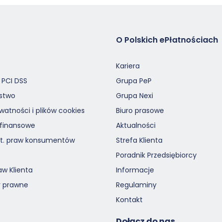
O Polskich ePłatnościach
Kariera
 PCI DSS
Grupa PeP
stwo
Grupa Nexi
ywatności i plików cookies
Biuro prasowe
 finansowe
Aktualności
ot. praw konsumentów
Strefa Klienta
Poradnik Przedsiębiorcy
aw Klienta
Informacje
 prawne
Regulaminy
Kontakt
Dołącz do nas