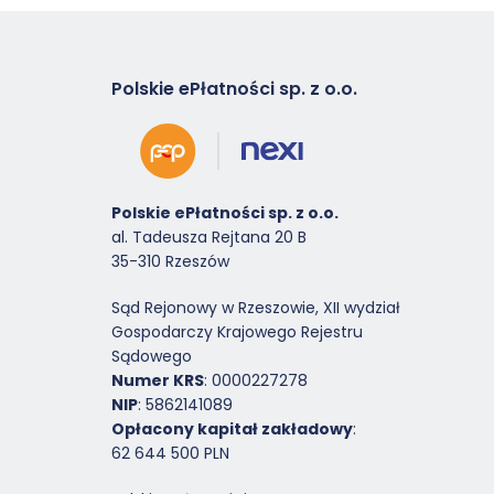
Polskie ePłatności sp. z o.o.
Polskie ePłatności sp. z o.o.
al. Tadeusza Rejtana 20 B
35-310 Rzeszów
Sąd Rejonowy w Rzeszowie, XII wydział
Gospodarczy Krajowego Rejestru
Sądowego
Numer KRS
: 0000227278
NIP
: 5862141089
Opłacony kapitał zakładowy
:
62 644 500 PLN