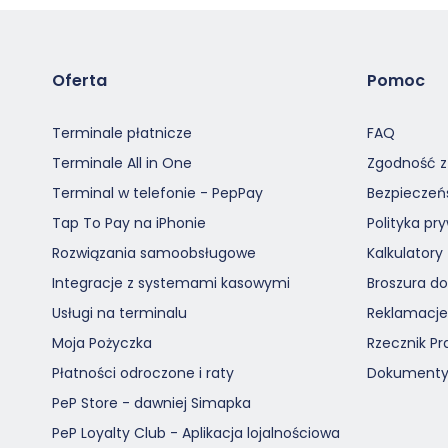
Oferta
Pomoc
Terminale płatnicze
FAQ
Terminale All in One
Zgodność z
Terminal w telefonie - PepPay
Bezpieczeń
Tap To Pay na iPhonie
Polityka pr
Rozwiązania samoobsługowe
Kalkulatory
Integracje z systemami kasowymi
Broszura d
Usługi na terminalu
Reklamacje
Moja Pożyczka
Rzecznik Pr
Płatności odroczone i raty
Dokumenty
PeP Store - dawniej Simapka
PeP Loyalty Club - Aplikacja lojalnościowa