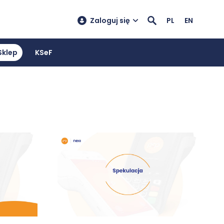
Zaloguj się
PL
EN
Sklep
KSeF