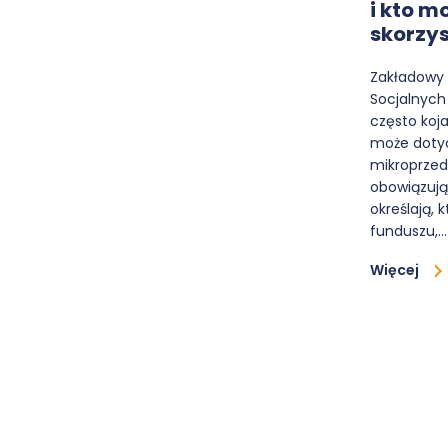
i kto m
skorzy
Zakładowy
Socjalnych 
często koj
może dotyc
mikroprzed
obowiązują
określają,
funduszu,…
Więcej