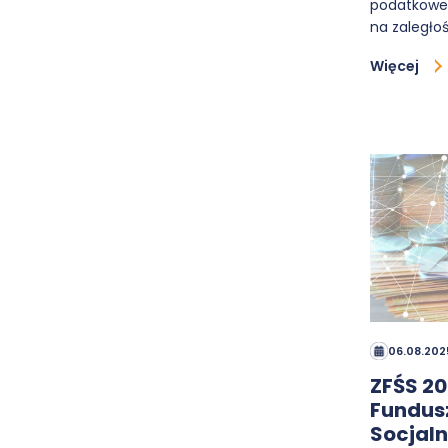
podatkoweg
na zaległo
Więcej
06.08.202
ZFŚS 20
Fundus
Socjaln