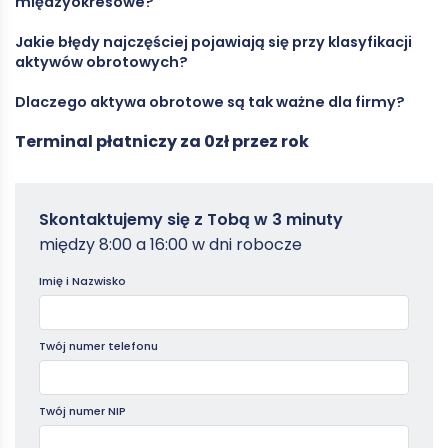
międzyokresowe?
inne aktywa pieniężne stanowią część inwestycji
krótkoterminowych.
Jakie błędy najczęściej pojawiają się przy klasyfikacji
To koszty opłacone z góry (np. abonament, ubezpieczenie,
aktywów obrotowych?
usługi), które dotyczą najbliższych okresów sprawozdawczych i
zostaną „zużyte” w ciągu 12 miesięcy.
Dlaczego aktywa obrotowe są tak ważne dla firmy?
Najczęściej: mylenie zapasów ze środkami trwałymi,
nieprawidłowe rozliczenia międzyokresowe, błędne wyceny
Terminal płatniczy za 0zł przez rok
należności, nieuwzględnienie różnic kursowych oraz
Bo pokazują, czy przedsiębiorstwo jest w stanie regulować
nieprawidłowe ujmowanie aktywów przeznaczonych do
bieżące zobowiązania, utrzymać płynność finansową i
sprzedaży.
finansować codzienną działalność operacyjną.
Zamowterminal
Skontaktujemy się z Tobą w 3 minuty
-
między 8:00 a 16:00 w dni robocze
Poradniki
Imię i Nazwisko
Twój numer telefonu
Twój numer NIP