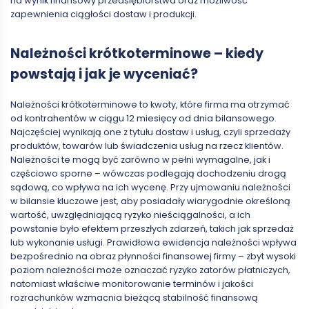
na wynik finansowy przedsiębiorstwa oraz możliwość
zapewnienia ciągłości dostaw i produkcji.
Należności krótkoterminowe – kiedy
powstają i jak je wyceniać?
Należności krótkoterminowe to kwoty, które firma ma otrzymać
od kontrahentów w ciągu 12 miesięcy od dnia bilansowego.
Najczęściej wynikają one z tytułu dostaw i usług, czyli sprzedaży
produktów, towarów lub świadczenia usług na rzecz klientów.
Należności te mogą być zarówno w pełni wymagalne, jak i
częściowo sporne – wówczas podlegają dochodzeniu drogą
sądową, co wpływa na ich wycenę. Przy ujmowaniu należności
w bilansie kluczowe jest, aby posiadały wiarygodnie określoną
wartość, uwzględniającą ryzyko nieściągalności, a ich
powstanie było efektem przeszłych zdarzeń, takich jak sprzedaż
lub wykonanie usługi. Prawidłowa ewidencja należności wpływa
bezpośrednio na obraz płynności finansowej firmy – zbyt wysoki
poziom należności może oznaczać ryzyko zatorów płatniczych,
natomiast właściwe monitorowanie terminów i jakości
rozrachunków wzmacnia bieżącą stabilność finansową