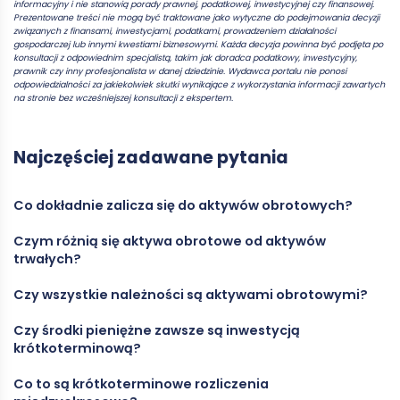
informacyjny i nie stanowią porady prawnej, podatkowej, inwestycyjnej czy finansowej.
Prezentowane treści nie mogą być traktowane jako wytyczne do podejmowania decyzji
związanych z finansami, inwestycjami, podatkami, prowadzeniem działalności
gospodarczej lub innymi kwestiami biznesowymi. Każda decyzja powinna być podjęta po
konsultacji z odpowiednim specjalistą, takim jak doradca podatkowy, inwestycyjny,
prawnik czy inny profesjonalista w danej dziedzinie. Wydawca portalu nie ponosi
odpowiedzialności za jakiekolwiek skutki wynikające z wykorzystania informacji zawartych
na stronie bez wcześniejszej konsultacji z ekspertem.
Najczęściej zadawane pytania
Co dokładnie zalicza się do aktywów obrotowych?
Czym różnią się aktywa obrotowe od aktywów
Do aktywów obrotowych zaliczamy wszystkie zasoby
trwałych?
przedsiębiorstwa, które zostaną zużyte, sprzedane lub
zamienione na gotówkę w ciągu 12 miesięcy – m.in. zapasy,
Czy wszystkie należności są aktywami obrotowymi?
należności, środki pieniężne, inwestycje krótkoterminowe i
Aktywa trwałe służą firmie dłużej niż rok, natomiast aktywa
rozliczenia międzyokresowe.
obrotowe mają krótkoterminowy charakter i wpływają
Czy środki pieniężne zawsze są inwestycją
bezpośrednio na bieżącą płynność przedsiębiorstwa.
Nie. Aktywami obrotowymi są tylko należności
krótkoterminową?
krótkoterminowe, wymagalne lub spodziewane do zapłaty w
ciągu 12 miesięcy od dnia bilansowego.
Co to są krótkoterminowe rozliczenia
Tak, środki pieniężne w kasie, na rachunkach bankowych oraz