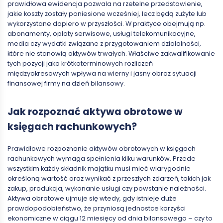
prawidłowa ewidencja pozwala na rzetelne przedstawienie,
jakie koszty zostały poniesione wcześniej, lecz będą zużyte lub
wykorzystane dopiero w przyszłości. W praktyce obejmują np.
abonamenty, opłaty serwisowe, usługi telekomunikacyjne,
media czy wydatki związane z przygotowaniem działalności,
które nie stanowią aktywów trwałych. Właściwe zakwalifikowanie
tych pozycji jako krótkoterminowych rozliczeń
międzyokresowych wpływa na wierny i jasny obraz sytuacji
finansowej firmy na dzień bilansowy.
Jak rozpoznać aktywa obrotowe w
księgach rachunkowych?
Prawidłowe rozpoznanie aktywów obrotowych w księgach
rachunkowych wymaga spełnienia kilku warunków. Przede
wszystkim każdy składnik majątku musi mieć wiarygodnie
określoną wartość oraz wynikać z przeszłych zdarzeń, takich jak
zakup, produkcja, wykonanie usługi czy powstanie należności.
Aktywa obrotowe ujmuje się wtedy, gdy istnieje duże
prawdopodobieństwo, że przyniosą jednostce korzyści
ekonomiczne w ciągu 12 miesięcy od dnia bilansowego
–
czy to