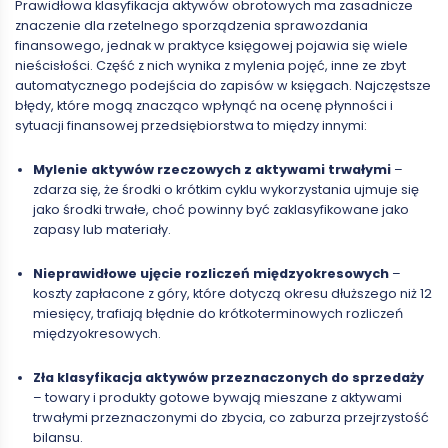
Prawidłowa klasyfikacja aktywów obrotowych ma zasadnicze
znaczenie dla rzetelnego sporządzenia sprawozdania
finansowego, jednak w praktyce księgowej pojawia się wiele
nieścisłości. Część z nich wynika z mylenia pojęć, inne ze zbyt
automatycznego podejścia do zapisów w księgach. Najczęstsze
błędy, które mogą znacząco wpłynąć na ocenę płynności i
sytuacji finansowej przedsiębiorstwa to między innymi:
Mylenie aktywów rzeczowych z aktywami trwałymi
–
zdarza się, że środki o krótkim cyklu wykorzystania ujmuje się
jako środki trwałe, choć powinny być zaklasyfikowane jako
zapasy lub materiały.
Nieprawidłowe ujęcie rozliczeń międzyokresowych
–
koszty zapłacone z góry, które dotyczą okresu dłuższego niż 12
miesięcy, trafiają błędnie do krótkoterminowych rozliczeń
międzyokresowych.
Zła klasyfikacja aktywów przeznaczonych do sprzedaży
– towary i produkty gotowe bywają mieszane z aktywami
trwałymi przeznaczonymi do zbycia, co zaburza przejrzystość
bilansu.