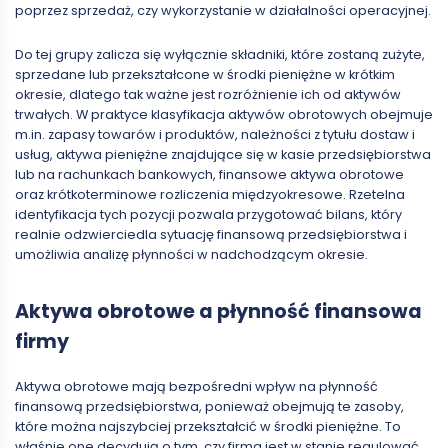
poprzez sprzedaż, czy wykorzystanie w działalności operacyjnej.
Do tej grupy zalicza się wyłącznie składniki, które zostaną zużyte,
sprzedane lub przekształcone w środki pieniężne w krótkim
okresie, dlatego tak ważne jest rozróżnienie ich od aktywów
trwałych. W praktyce klasyfikacja aktywów obrotowych obejmuje
m.in. zapasy towarów i produktów, należności z tytułu dostaw i
usług, aktywa pieniężne znajdujące się w kasie przedsiębiorstwa
lub na rachunkach bankowych, finansowe aktywa obrotowe
oraz krótkoterminowe rozliczenia międzyokresowe. Rzetelna
identyfikacja tych pozycji pozwala przygotować bilans, który
realnie odzwierciedla sytuację finansową przedsiębiorstwa i
umożliwia analizę płynności w nadchodzącym okresie.
Aktywa obrotowe a płynność finansowa
firmy
Aktywa obrotowe mają bezpośredni wpływ na płynność
finansową przedsiębiorstwa, ponieważ obejmują te zasoby,
które można najszybciej przekształcić w środki pieniężne. To
właśnie one decydują o tym, czy firma jest w stanie regulować