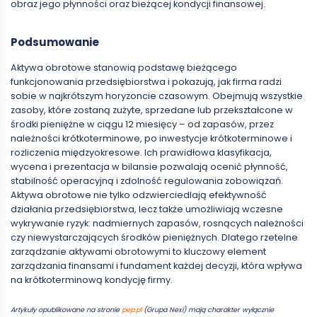
obraz jego płynności oraz bieżącej kondycji finansowej.
Podsumowanie
Aktywa obrotowe stanowią podstawę bieżącego
funkcjonowania przedsiębiorstwa i pokazują, jak firma radzi
sobie w najkrótszym horyzoncie czasowym. Obejmują wszystkie
zasoby, które zostaną zużyte, sprzedane lub przekształcone w
środki pieniężne w ciągu 12 miesięcy – od zapasów, przez
należności krótkoterminowe, po inwestycje krótkoterminowe i
rozliczenia międzyokresowe. Ich prawidłowa klasyfikacja,
wycena i prezentacja w bilansie pozwalają ocenić płynność,
stabilność operacyjną i zdolność regulowania zobowiązań.
Aktywa obrotowe nie tylko odzwierciedlają efektywność
działania przedsiębiorstwa, lecz także umożliwiają wczesne
wykrywanie ryzyk: nadmiernych zapasów, rosnących należności
czy niewystarczających środków pieniężnych. Dlatego rzetelne
zarządzanie aktywami obrotowymi to kluczowy element
zarządzania finansami i fundament każdej decyzji, która wpływa
na krótkoterminową kondycję firmy.
Artykuły opublikowane na stronie
pep.pl
(Grupa Nexi) mają charakter wyłącznie