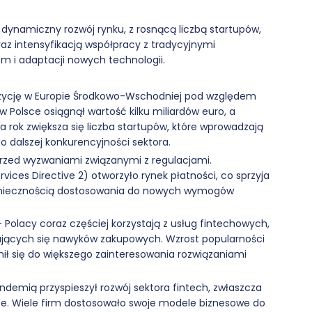
 dynamiczny rozwój rynku, z rosnącą liczbą startupów,
z intensyfikacją współpracy z tradycyjnymi
m i adaptacji nowych technologii.
zycję w Europie Środkowo-Wschodniej pod względem
w Polsce osiągnął wartość kilku miliardów euro, a
a rok zwiększa się liczba startupów, które wprowadzają
o dalszej konkurencyjności sektora.
przed wyzwaniami związanymi z regulacjami.
ices Directive 2) otworzyło rynek płatności, co sprzyja
 koniecznością dostosowania do nowych wymogów
 Polacy coraz częściej korzystają z usług fintechowych,
niających się nawyków zakupowych. Wzrost popularności
ł się do większego zainteresowania rozwiązaniami
ndemią przyspieszył rozwój sektora fintech, zwłaszcza
e. Wiele firm dostosowało swoje modele biznesowe do