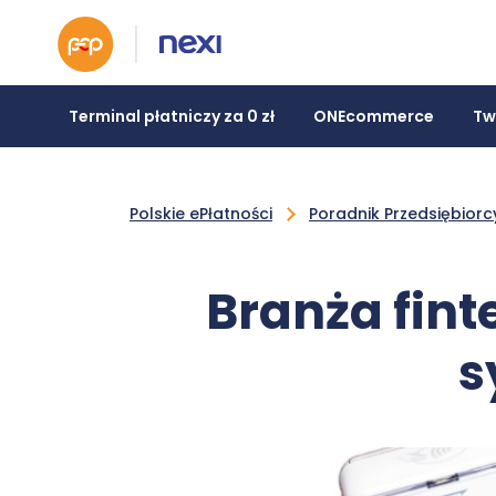
Terminal płatniczy za 0 zł
ONEcommerce
Tw
Polskie ePłatności
Poradnik Przedsiębiorc
Branża fint
s