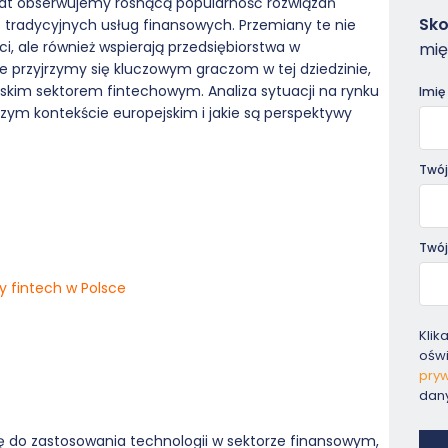
 lat obserwujemy rosnącą popularność rozwiązań
Zam
Sko
 tradycyjnych usług finansowych. Przemiany te nie
-
i, ale również wspierają przedsiębiorstwa w
mię
Pora
e przyjrzymy się kluczowym graczom w tej dziedzinie,
skim sektorem fintechowym. Analiza sytuacji na rynku
Imię
rszym kontekście europejskim i jakie są perspektywy
Twój
Twój
y fintech w Polsce
Klik
ośw
pryw
dan
ię do zastosowania technologii w sektorze finansowym,