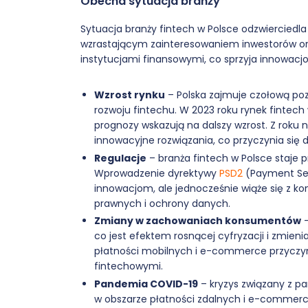
Obecna sytuacja branży
Sytuacja branży fintech w Polsce odzwierciedla
wzrastającym zainteresowaniem inwestorów ora
instytucjami finansowymi, co sprzyja innowacjo
Wzrost rynku
– Polska zajmuje czołową po
rozwoju fintechu. W 2023 roku rynek fintech 
prognozy wskazują na dalszy wzrost. Z roku n
innowacyjne rozwiązania, co przyczynia się d
Regulacje
– branża fintech w Polsce staje 
Wprowadzenie dyrektywy
PSD2
(Payment Serv
innowacjom, ale jednocześnie wiąże się z
prawnych i ochrony danych.
Zmiany w zachowaniach konsumentów
–
co jest efektem rosnącej cyfryzacji i zmie
płatności mobilnych i e-commerce przyczyni
fintechowymi.
Pandemia COVID-19
– kryzys związany z pa
w obszarze płatności zdalnych i e-commerc