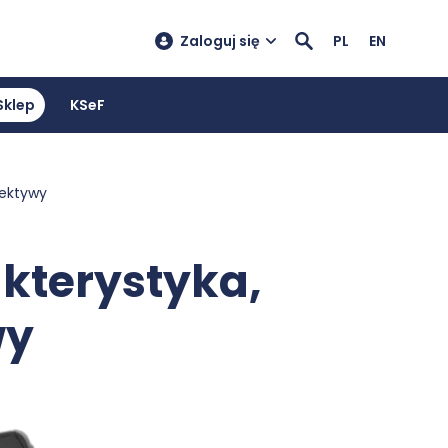
Zaloguj się
PL
EN
Sklep
KSeF
pektywy
akterystyka,
wy