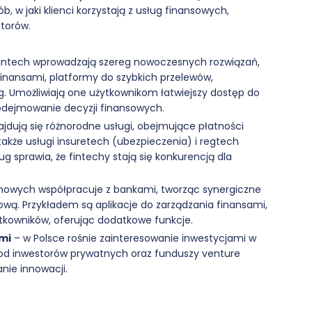
, w jaki klienci korzystają z usług finansowych,
torów.
 fintech wprowadzają szereg nowoczesnych rozwiązań,
 finansami, platformy do szybkich przelewów,
g. Umożliwiają one użytkownikom łatwiejszy dostęp do
odejmowanie decyzji finansowych.
ajdują się różnorodne usługi, obejmujące płatności
 także usługi insuretech (ubezpieczenia) i regtech
ug sprawia, że fintechy stają się konkurencją dla
chowych współpracuje z bankami, tworząc synergiczne
ową. Przykładem są aplikacje do zarządzania finansami,
ytkowników, oferując dodatkowe funkcje.
mi
– w Polsce rośnie zainteresowanie inwestycjami w
ł od inwestorów prywatnych oraz funduszy venture
nie innowacji.