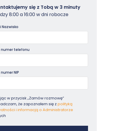
owterminal
ntaktujemy się z Tobą w 3 minuty
dzy 8:00 a 16:00 w dni robocze
dniki
 i Nazwisko
 numer telefonu
 numer NIP
ając w przycisk „Zamów rozmowę”
iadczam, że zapoznałem się z
polityką
atności i informacją o Administratorze
ych