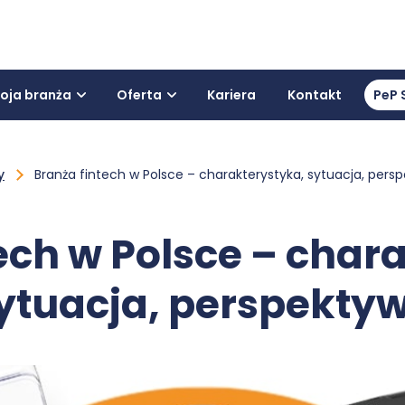
oja branża
Oferta
Kariera
Kontakt
PeP 
y
Branża fintech w Polsce – charakterystyka, sytuacja, pers
ech w Polsce – char
ytuacja, perspekty