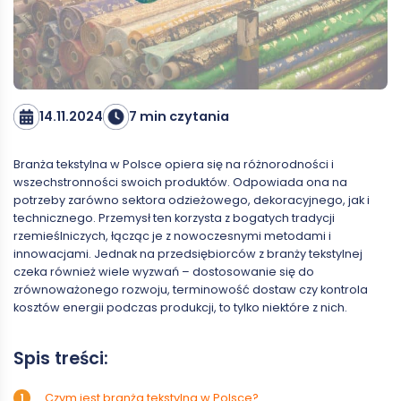
14.11.2024
7 min czytania
Branża tekstylna w Polsce opiera się na różnorodności i
wszechstronności swoich produktów. Odpowiada ona na
potrzeby zarówno sektora odzieżowego, dekoracyjnego, jak i
technicznego. Przemysł ten korzysta z bogatych tradycji
rzemieślniczych, łącząc je z nowoczesnymi metodami i
innowacjami. Jednak na przedsiębiorców z branży tekstylnej
czeka również wiele wyzwań – dostosowanie się do
zrównoważonego rozwoju, terminowość dostaw czy kontrola
kosztów energii podczas produkcji, to tylko niektóre z nich.
Spis treści:
Czym jest branża tekstylna w Polsce?