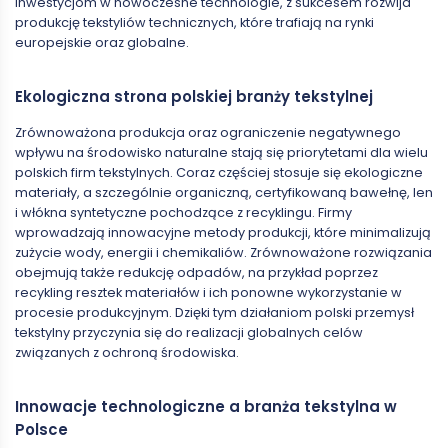
inwestycjom w nowoczesne technologie, z sukcesem rozwija
produkcję tekstyliów technicznych, które trafiają na rynki
europejskie oraz globalne.
Ekologiczna strona polskiej branży tekstylnej
Zrównoważona produkcja oraz ograniczenie negatywnego
wpływu na środowisko naturalne stają się priorytetami dla wielu
polskich firm tekstylnych. Coraz częściej stosuje się ekologiczne
materiały, a szczególnie organiczną, certyfikowaną bawełnę, len
i włókna syntetyczne pochodzące z recyklingu. Firmy
wprowadzają innowacyjne metody produkcji, które minimalizują
zużycie wody, energii i chemikaliów. Zrównoważone rozwiązania
obejmują także redukcję odpadów, na przykład poprzez
recykling resztek materiałów i ich ponowne wykorzystanie w
procesie produkcyjnym. Dzięki tym działaniom polski przemysł
tekstylny przyczynia się do realizacji globalnych celów
związanych z ochroną środowiska.
Innowacje technologiczne a branża tekstylna w
Polsce