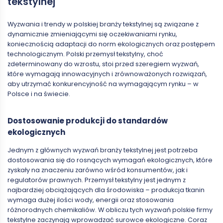
tekstylnej
Wyzwania i trendy w polskiej branży tekstylnej są związane z
dynamicznie zmieniającymi się oczekiwaniami rynku,
koniecznością adaptacji do norm ekologicznych oraz postępem
technologicznym. Polski przemysł tekstylny, choć
zdeterminowany do wzrostu, stoi przed szeregiem wyzwań,
które wymagają innowacyjnych i zrównoważonych rozwiązań,
aby utrzymać konkurencyjność na wymagającym rynku – w
Polsce i na świecie.
Dostosowanie produkcji do standardów
ekologicznych
Jednym z głównych wyzwań branży tekstylnej jest potrzeba
dostosowania się do rosnących wymagań ekologicznych, które
zyskały na znaczeniu zarówno wśród konsumentów, jak i
regulatorów prawnych. Przemysł tekstylny jest jednym z
najbardziej obciążających dla środowiska – produkcja tkanin
wymaga dużej ilości wody, energii oraz stosowania
różnorodnych chemikaliów. W obliczu tych wyzwań polskie firmy
tekstylne zaczynają wprowadzać surowce ekologiczne. Coraz