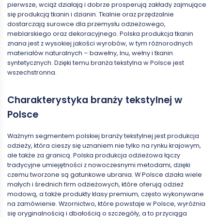
pierwsze, wciąż działają i dobrze prosperują zakłady zajmujące
się produkcją tkanin i dzianin. Tkalnie oraz przędzalnie
dostarczają surowce dla przemysłu odzieżowego,
meblarskiego oraz dekoracyjnego. Polska produkcja tkanin
znana jest z wysokiej jakości wyrobów, w tym różnorodnych
materiałów naturalnych – bawełny, lnu, wełny i tkanin
syntetycznych. Dzięki temu branża tekstylna w Polsce jest
wszechstronna.
Charakterystyka branży tekstylnej w
Polsce
Ważnym segmentem polskiej branży tekstylnej jest produkcja
odzieży, która cieszy się uznaniem nie tylko na rynku krajowym,
ale także za granicą. Polska produkcja odzieżowa łączy
tradycyjne umiejętności z nowoczesnymi metodami, dzięki
czemu tworzone są gatunkowe ubrania. W Polsce działa wiele
małych i średnich firm odzieżowych, które oferują odzież
modową, a także produkty klasy premium, często wykonywane
na zamówienie. Wzornictwo, które powstaje w Polsce, wyróżnia
się oryginalnością i dbałością o szczegóły, a to przyciąga