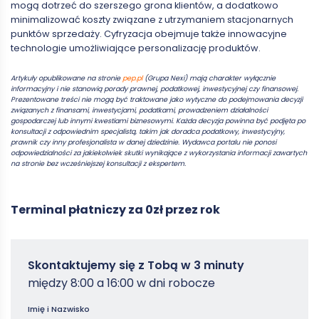
mogą dotrzeć do szerszego grona klientów, a dodatkowo
minimalizować koszty związane z utrzymaniem stacjonarnych
punktów sprzedaży. Cyfryzacja obejmuje także innowacyjne
technologie umożliwiające personalizację produktów.
Artykuły opublikowane na stronie
pep.pl
(Grupa Nexi) mają charakter wyłącznie
informacyjny i nie stanowią porady prawnej, podatkowej, inwestycyjnej czy finansowej.
Prezentowane treści nie mogą być traktowane jako wytyczne do podejmowania decyzji
związanych z finansami, inwestycjami, podatkami, prowadzeniem działalności
gospodarczej lub innymi kwestiami biznesowymi. Każda decyzja powinna być podjęta po
konsultacji z odpowiednim specjalistą, takim jak doradca podatkowy, inwestycyjny,
prawnik czy inny profesjonalista w danej dziedzinie. Wydawca portalu nie ponosi
odpowiedzialności za jakiekolwiek skutki wynikające z wykorzystania informacji zawartych
na stronie bez wcześniejszej konsultacji z ekspertem.
Terminal płatniczy za 0zł przez rok
Zamowterminal
Skontaktujemy się z Tobą w 3 minuty
-
między 8:00 a 16:00 w dni robocze
Poradniki
Imię i Nazwisko