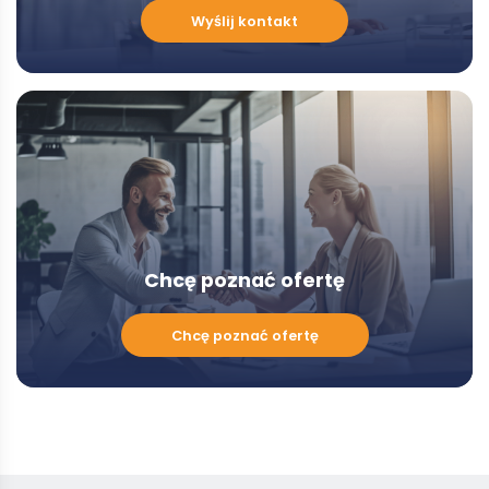
Chcę
Wyślij kontakt
porozmawiać
z
Doradcą
-
Modal
Chcę poznać ofertę
Chcę
Chcę poznać ofertę
poznać
ofertę