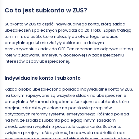
Co to jest subkonto w ZUS?
Subkonto w ZUS to część indywidualnego konta, którą zakład
ubezpieczeń społecznych prowadzi od 2011 roku. Zapisy trafiają
tam m.in. od osób, które należały do otwartego funduszu
emerytalnego lub nie złożyły deklaracji o dalszym
przekazywaniu składek do OFE. Ten mechanizm odgrywa istotną
rolę w budowaniu emerytury docelowej i w zabezpieczeniu
interesów osoby ubezpieczonej.
Indywidualne konto i subkonto
Każda osoba ubezpieczona posiada indywidualne konto w ZUS,
na którym zapisywane są wszystkie składki na ubezpieczenie
emerytalne. W ramach tego konta funkcjonuje subkonto, które
obejmuje środki wydzielone na podstawie przepisów
dotyczących reformy systemu emerytalnego. Różnica polega
na tym, że środki z subkonta podlegają innym zasadom
dziedziczenia i wypłat niż pozostałe części konta. Subkonto
zwiększa przejrzystość systemu, bo pozwala oddzielić środki
przeznaczone na emeryturę od składek finansujących bieżące