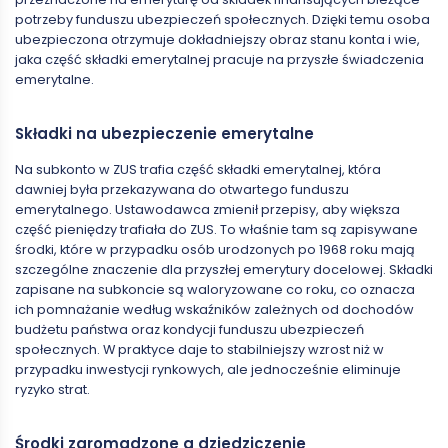
potrzeby funduszu ubezpieczeń społecznych. Dzięki temu osoba
ubezpieczona otrzymuje dokładniejszy obraz stanu konta i wie,
jaka część składki emerytalnej pracuje na przyszłe świadczenia
emerytalne.
Składki na ubezpieczenie emerytalne
Na subkonto w ZUS trafia część składki emerytalnej, która
dawniej była przekazywana do otwartego funduszu
emerytalnego. Ustawodawca zmienił przepisy, aby większa
część pieniędzy trafiała do ZUS. To właśnie tam są zapisywane
środki, które w przypadku osób urodzonych po 1968 roku mają
szczególne znaczenie dla przyszłej emerytury docelowej. Składki
zapisane na subkoncie są waloryzowane co roku, co oznacza
ich pomnażanie według wskaźników zależnych od dochodów
budżetu państwa oraz kondycji funduszu ubezpieczeń
społecznych. W praktyce daje to stabilniejszy wzrost niż w
przypadku inwestycji rynkowych, ale jednocześnie eliminuje
ryzyko strat.
Środki zgromadzone a dziedziczenie