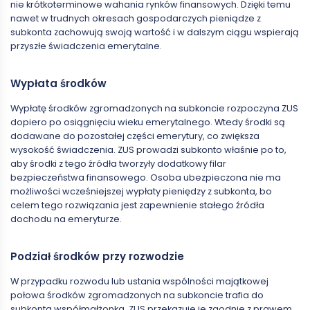
nie krótkoterminowe wahania rynków finansowych. Dzięki temu
nawet w trudnych okresach gospodarczych pieniądze z
subkonta zachowują swoją wartość i w dalszym ciągu wspierają
przyszłe świadczenia emerytalne.
Wypłata środków
Wypłatę środków zgromadzonych na subkoncie rozpoczyna ZUS
dopiero po osiągnięciu wieku emerytalnego. Wtedy środki są
dodawane do pozostałej części emerytury, co zwiększa
wysokość świadczenia. ZUS prowadzi subkonto właśnie po to,
aby środki z tego źródła tworzyły dodatkowy filar
bezpieczeństwa finansowego. Osoba ubezpieczona nie ma
możliwości wcześniejszej wypłaty pieniędzy z subkonta, bo
celem tego rozwiązania jest zapewnienie stałego źródła
dochodu na emeryturze.
Podział środków przy rozwodzie
W przypadku rozwodu lub ustania wspólności majątkowej
połowa środków zgromadzonych na subkoncie trafia do
subkonta współmałżonka. ZUS przekazuje je zgodnie z prawem,