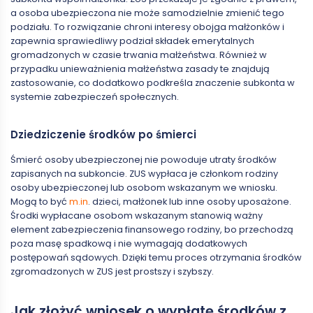
a osoba ubezpieczona nie może samodzielnie zmienić tego
podziału. To rozwiązanie chroni interesy obojga małżonków i
zapewnia sprawiedliwy podział składek emerytalnych
gromadzonych w czasie trwania małżeństwa. Również w
przypadku unieważnienia małżeństwa zasady te znajdują
zastosowanie, co dodatkowo podkreśla znaczenie subkonta w
systemie zabezpieczeń społecznych.
Dziedziczenie środków po śmierci
Śmierć osoby ubezpieczonej nie powoduje utraty środków
zapisanych na subkoncie. ZUS wypłaca je członkom rodziny
osoby ubezpieczonej lub osobom wskazanym we wniosku.
Mogą to być
m.in
. dzieci, małżonek lub inne osoby uposażone.
Środki wypłacane osobom wskazanym stanowią ważny
element zabezpieczenia finansowego rodziny, bo przechodzą
poza masę spadkową i nie wymagają dodatkowych
postępowań sądowych. Dzięki temu proces otrzymania środków
zgromadzonych w ZUS jest prostszy i szybszy.
Jak złożyć wniosek o wypłatę środków z