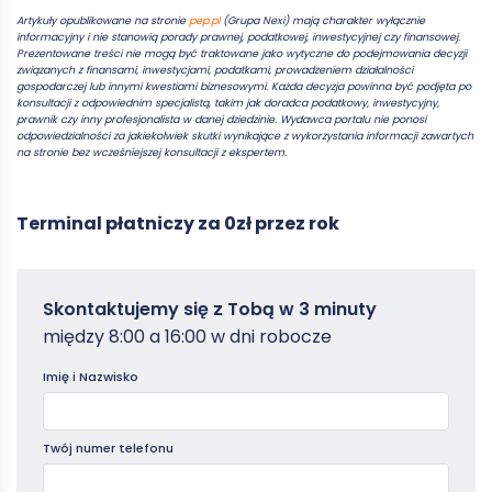
Artykuły opublikowane na stronie
pep.pl
(Grupa Nexi) mają charakter wyłącznie
informacyjny i nie stanowią porady prawnej, podatkowej, inwestycyjnej czy finansowej.
Prezentowane treści nie mogą być traktowane jako wytyczne do podejmowania decyzji
związanych z finansami, inwestycjami, podatkami, prowadzeniem działalności
gospodarczej lub innymi kwestiami biznesowymi. Każda decyzja powinna być podjęta po
konsultacji z odpowiednim specjalistą, takim jak doradca podatkowy, inwestycyjny,
prawnik czy inny profesjonalista w danej dziedzinie. Wydawca portalu nie ponosi
odpowiedzialności za jakiekolwiek skutki wynikające z wykorzystania informacji zawartych
na stronie bez wcześniejszej konsultacji z ekspertem.
Terminal płatniczy za 0zł przez rok
Zamowterminal
Skontaktujemy się z Tobą w 3 minuty
-
między 8:00 a 16:00 w dni robocze
Poradniki
Imię i Nazwisko
Twój numer telefonu