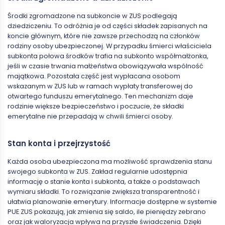
Środki zgromadzone na subkoncie w ZUS podlegają
dziedziczeniu. To odróżnia je od części składek zapisanych na
koncie głównym, które nie zawsze przechodzą na członków
rodziny osoby ubezpieczonej. W przypadku śmierci właściciela
subkonta połowa środków trafia na subkonto współmałżonka,
jeśli w czasie trwania małżeństwa obowiązywała wspólność
majątkowa. Pozostała część jest wypłacana osobom
wskazanym w ZUS lub w ramach wypłaty transferowej do
otwartego funduszu emerytalnego. Ten mechanizm daje
rodzinie większe bezpieczeństwo i poczucie, że składki
emerytalne nie przepadają w chwili śmierci osoby.
Stan konta i przejrzystość
Każda osoba ubezpieczona ma możliwość sprawdzenia stanu
swojego subkonta w ZUS. Zakład regularnie udostępnia
informację o stanie konta i subkonta, a także o podstawach
wymiaru składki. To rozwiązanie zwiększa transparentność i
ułatwia planowanie emerytury. Informacje dostępne w systemie
PUE ZUS pokazują, jak zmienia się saldo, ile pieniędzy zebrano
oraz jak waloryzacja wpływa na przyszłe świadczenia. Dzięki