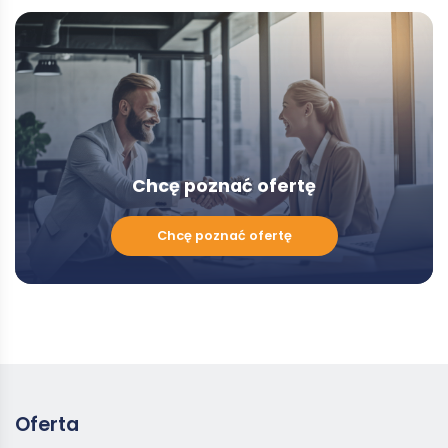
-
Modal
Chcę poznać ofertę
Chcę
Chcę poznać ofertę
poznać
ofertę
Oferta