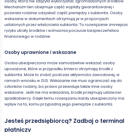
osoby, która nie zdążyła wykorzystać zgromadzonych środków.
Mechanizm ten obejmuje część wypłaty gwarantowanej i
pozwala rodzinie odzyskać część pieniędzy z subkonta. Osoby
wskazane w dokumentach otrzymują je w proporcjach
ustalonych przez właściciela subkonta. To rozwiązanie zmniejsza
ryzyko utraty środków i wzmacnia poczucie bezpieczeństwa
finansowego w rodzinie.
Osoby uprawnione i wskazane
Osoba ubezpieczona może samodzielnie wskazać osoby
uposażone, które w przypadku śmierci otrzymają środki z
subkonta. Może to zrobić podczas aktywności zawodowej, w
ramach wniosku w ZUS. Wskazanie nie musi ograniczać się do
członków rodziny, bo prawo przewiduje także inne osoby
wskazane. Jeśli nie ma wskazania, środki przejmują ustawowi
spadkobiercy. Dzięki temu rozwiązaniu każdy ubezpieczony ma
wpływ na to, komu przypadną jego pieniądze z subkonta.
Jesteś przedsiębiorcą? Zadbaj o terminal
płatniczy