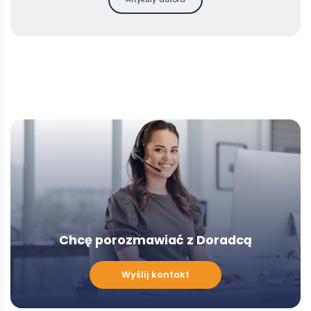
Chcę porozmawiać z Doradcą
Chcę
Wyślij kontakt
porozmawiać
z
Doradcą