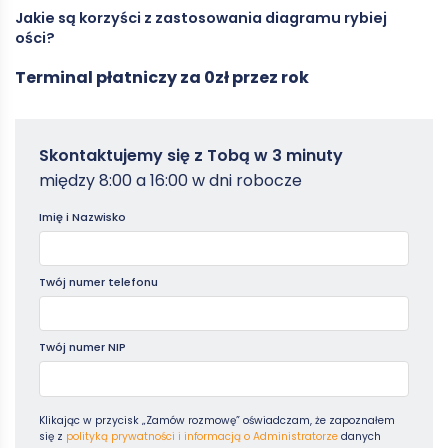
Jakie są korzyści z zastosowania diagramu rybiej
Stworzony przez Kaoru Ishikawę, diagram ten jest graficznym
Główne kategorie przyczyn w diagramie Ishikawy są określane
ości?
przedstawieniem relacji między skutkami a ich potencjalnymi
jako 5M+E, co obejmuje: Człowiek (Man), Maszyna (Machine),
przyczynami, co ułatwia identyfikację i eliminację problemów.
Materiał (Material), Metoda (Method), Zarządzanie
Terminal płatniczy za 0zł przez rok
(Management) oraz Środowisko (Environment). Te kategorie
Zastosowanie diagramu rybiej ości przynosi wiele korzyści,
pomagają uporządkować i zidentyfikować różne aspekty,
takich jak efektywne rozwiązywanie problemów poprzez
które mogą wpływać na jakość procesów lub produktów.
identyfikację ich przyczyn, poprawa jakości procesów oraz
produktów, a także lepsza organizacja pracy zespołowej.
Zamowterminal
Skontaktujemy się z Tobą w 3 minuty
Diagram ten pomaga zespołom w zrozumieniu złożoności
-
problemów i podejmowaniu bardziej świadomych decyzji, co
między 8:00 a 16:00 w dni robocze
Poradniki
przekłada się na większą efektywność i satysfakcję klientów.
Imię i Nazwisko
Twój numer telefonu
Twój numer NIP
Klikając w przycisk „Zamów rozmowę” oświadczam, że zapoznałem
się z
polityką prywatności i informacją o Administratorze
danych