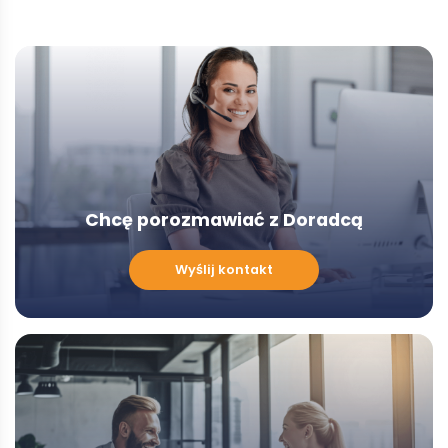
Chcę porozmawiać z Doradcą
Chcę
Wyślij kontakt
porozmawiać
z
Doradcą
-
Modal