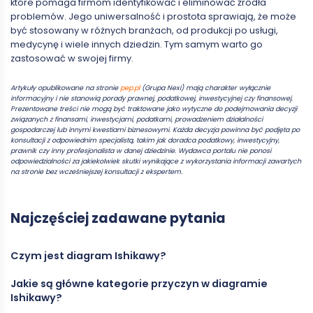
które pomaga firmom identyfikować i eliminować źródła
problemów. Jego uniwersalność i prostota sprawiają, że może
być stosowany w różnych branżach, od produkcji po usługi,
medycynę i wiele innych dziedzin. Tym samym warto go
zastosować w swojej firmy.
Artykuły opublikowane na stronie
pep.pl
(Grupa Nexi) mają charakter wyłącznie
informacyjny i nie stanowią porady prawnej, podatkowej, inwestycyjnej czy finansowej.
Prezentowane treści nie mogą być traktowane jako wytyczne do podejmowania decyzji
związanych z finansami, inwestycjami, podatkami, prowadzeniem działalności
gospodarczej lub innymi kwestiami biznesowymi. Każda decyzja powinna być podjęta po
konsultacji z odpowiednim specjalistą, takim jak doradca podatkowy, inwestycyjny,
prawnik czy inny profesjonalista w danej dziedzinie. Wydawca portalu nie ponosi
odpowiedzialności za jakiekolwiek skutki wynikające z wykorzystania informacji zawartych
na stronie bez wcześniejszej konsultacji z ekspertem.
Najczęściej zadawane pytania
Czym jest diagram Ishikawy?
Jakie są główne kategorie przyczyn w diagramie
Diagram Ishikawy, znany również jako diagram rybiej ości, to
Ishikawy?
narzędzie analizy przyczynowo-skutkowej, które pomaga
zidentyfikować źródła problemów w procesach biznesowych.