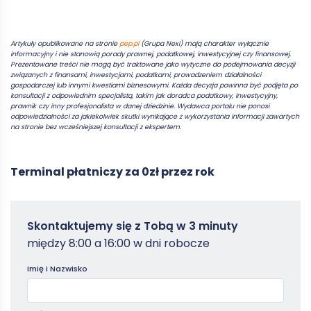
Artykuły opublikowane na stronie
pep.pl
(Grupa Nexi) mają charakter wyłącznie
informacyjny i nie stanowią porady prawnej, podatkowej, inwestycyjnej czy finansowej.
Prezentowane treści nie mogą być traktowane jako wytyczne do podejmowania decyzji
związanych z finansami, inwestycjami, podatkami, prowadzeniem działalności
gospodarczej lub innymi kwestiami biznesowymi. Każda decyzja powinna być podjęta po
konsultacji z odpowiednim specjalistą, takim jak doradca podatkowy, inwestycyjny,
prawnik czy inny profesjonalista w danej dziedzinie. Wydawca portalu nie ponosi
odpowiedzialności za jakiekolwiek skutki wynikające z wykorzystania informacji zawartych
na stronie bez wcześniejszej konsultacji z ekspertem.
Terminal płatniczy za 0zł przez rok
Zamowterminal
Skontaktujemy się z Tobą w 3 minuty
-
między 8:00 a 16:00 w dni robocze
Poradniki
Imię i Nazwisko