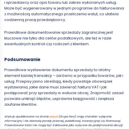
i sprzedawcy oraz opis towaru lub zakres wykonanych usług.
Może być wygenerowany w jednym programie do fakturowania
z możliwością automatycznego przeliczenia walut, co ułatwia
codzienną pracę przedsiębiorcy.
Prawidłowe dokumentowanie sprzedaży zagranicznej jest
kluczowe nie tylko dla celów podatkowych, ale też w razie
ewentualnych kontroli czy rozliczeń z klientem.
Podsumowanie
Prawidłowe wystawienie dokumentu sprzedaży to istotny
element każdej transakcji – zarówno w przypadku towarów, jak i
usług. Przepisy jasno określają, kiedy powstaje obowiązek
wystawiania, jakie dane musi zawierać faktura VAT i jak
postępować przy sprzedaży w walucie obcej. Znajomość zasad
pozwala uniknąć błędów, usprawnia księgowość i zwiększa
zaufanie klientów.
Artykuły opublikowane na stronie
pep.pl
(Grupa Nexi) mają charakter wyłącznie
informacyjny i nie stanowią porady prawnej, podatkowej, inwestycyjnej czy finansowej.
Prezentowane treści nie mogą być traktowane jako wytyczne do podejmowania decyzji