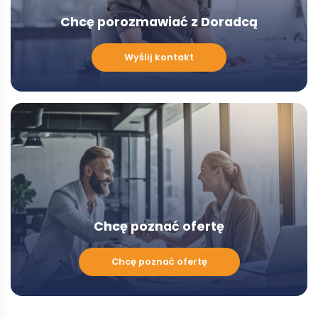
Chcę porozmawiać z Doradcą
Chcę
Wyślij kontakt
porozmawiać
z
Doradcą
-
Modal
Chcę poznać ofertę
Chcę
Chcę poznać ofertę
poznać
ofertę