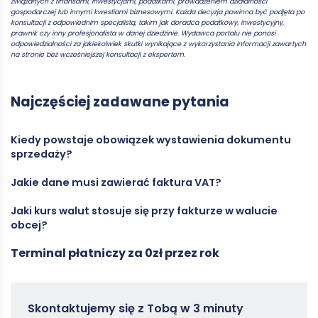
związanych z finansami, inwestycjami, podatkami, prowadzeniem działalności
gospodarczej lub innymi kwestiami biznesowymi. Każda decyzja powinna być podjęta po
konsultacji z odpowiednim specjalistą, takim jak doradca podatkowy, inwestycyjny,
prawnik czy inny profesjonalista w danej dziedzinie. Wydawca portalu nie ponosi
odpowiedzialności za jakiekolwiek skutki wynikające z wykorzystania informacji zawartych
na stronie bez wcześniejszej konsultacji z ekspertem.
Najczęściej zadawane pytania
Kiedy powstaje obowiązek wystawienia dokumentu
sprzedaży?
Jakie dane musi zawierać faktura VAT?
Z chwilą wydania towaru lub wykonania usługi – zależy, co
nastąpi wcześniej. W handlu internetowym dotyczy to również
Jaki kurs walut stosuje się przy fakturze w walucie
wysyłki towaru do klienta.
Datę i numer, dane sprzedawcy i nabywcy, nazwy towarów lub
obcej?
usług, stawki oraz kwoty VAT, wartości netto i brutto, a przy
zaliczkach – kwotę otrzymanej płatności. Poprawność tych pól
Terminal płatniczy za 0zł przez rok
warunkuje prawo do odliczenia.
Średni kurs NBP z dnia poprzedzającego wystawienie
dokumentu; to zabezpiecza jednolitą wycenę transakcji i
eliminuje arbitraż kursowy.
Zamowterminal
Skontaktujemy się z Tobą w 3 minuty