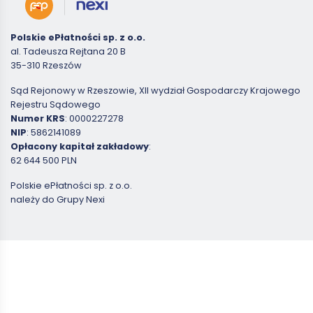
Polskie ePłatności sp. z o.o.
al. Tadeusza Rejtana 20 B
35-310 Rzeszów
Sąd Rejonowy w Rzeszowie, XII wydział Gospodarczy Krajowego
Rejestru Sądowego
Numer KRS
: 0000227278
NIP
: 5862141089
Opłacony kapitał zakładowy
:
62 644 500 PLN
Polskie ePłatności sp. z o.o.
należy do Grupy Nexi