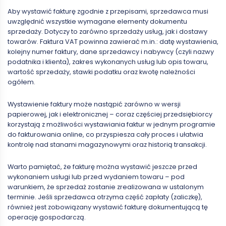
Aby wystawić fakturę zgodnie z przepisami, sprzedawca musi
uwzględnić wszystkie wymagane elementy dokumentu
sprzedaży. Dotyczy to zarówno sprzedaży usług, jak i dostawy
towarów. Faktura VAT powinna zawierać m.in.: datę wystawienia,
kolejny numer faktury, dane sprzedawcy i nabywcy (czyli nazwy
podatnika i klienta), zakres wykonanych usług lub opis towaru,
wartość sprzedaży, stawki podatku oraz kwotę należności
ogółem.
Wystawienie faktury może nastąpić zarówno w wersji
papierowej, jak i elektronicznej – coraz częściej przedsiębiorcy
korzystają z możliwości wystawiania faktur w jednym programie
do fakturowania online, co przyspiesza cały proces i ułatwia
kontrolę nad stanami magazynowymi oraz historią transakcji.
Warto pamiętać, że fakturę można wystawić jeszcze przed
wykonaniem usługi lub przed wydaniem towaru – pod
warunkiem, że sprzedaż zostanie zrealizowana w ustalonym
terminie. Jeśli sprzedawca otrzyma część zapłaty (zaliczkę),
również jest zobowiązany wystawić fakturę dokumentującą tę
operację gospodarczą.