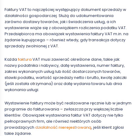
Faktury VAT to najczęściej występujący dokument sprzedaży w
działalności gospodarczej. Służą do udokumentowania
zarówno dostawy towarów, jak i świadczenia usług, a ich
wystawienie wiąże się z obowiązkiem rozliczenia podatku VAT.
Przedsiębiorca ma obowiązek wystawienia faktury VAT m.in. na
żądanie kupującego – również wtedy, gdy transakcja dotyczy
sprzedaży zwolnionej z VAT.
Każda
faktura
VAT musi zawierać określone dane, takie jak:
nazwy podatnika i nabywcy, datę wystawienia, numer faktury,
zakres wykonanych usług lub ilość dostarczonych towarów,
stawki podatku, wartość sprzedaży netto i brutto, kwotę zaliczki
(jeśli została otrzymana) oraz datę wydania towaru lub dnia
wykonania usługi.
Wystawienie faktury może być realizowane ręcznie lub w jednym
programie do fakturowania – zwłaszcza przy większej liczbie
klientów. Obowiązek wystawiania faktur VAT dotyczy nie tylko
pełnoprawnych firm, ale również niektórych osób
prowadzących
działalność nierejestrowaną
, jeśli klient zgłosi
takie żądanie.