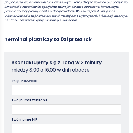
gospodarczej lub innymi kwestiami biznesowymi. Każda decyzja powinna być podjęta po
konsultacji z odpowiednim specjalistą, takim jak doradca podatkowy, inwestycyjny,
prawnik czy inny profesjonalista w danej dziedzinie. Wydawca portalu nie ponosi
odpowiedzialności za jakiekolwiek skutki wynikające z wykorzystania informacji zawartych
na stronie bez wcześniejszej konsultacji z ekspertem.
Terminal płatniczy za 0zł przez rok
Zamowterminal
Skontaktujemy się z Tobą w 3 minuty
-
między 8:00 a 16:00 w dni robocze
Poradniki
Imię i Nazwisko
Twój numer telefonu
Twój numer NIP