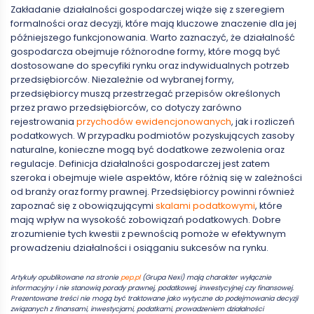
Zakładanie działalności gospodarczej wiąże się z szeregiem
formalności oraz decyzji, które mają kluczowe znaczenie dla jej
późniejszego funkcjonowania. Warto zaznaczyć, że działalność
gospodarcza obejmuje różnorodne formy, które mogą być
dostosowane do specyfiki rynku oraz indywidualnych potrzeb
przedsiębiorców. Niezależnie od wybranej formy,
przedsiębiorcy muszą przestrzegać przepisów określonych
przez prawo przedsiębiorców, co dotyczy zarówno
rejestrowania
przychodów ewidencjonowanych
, jak i rozliczeń
podatkowych. W przypadku podmiotów pozyskujących zasoby
naturalne, konieczne mogą być dodatkowe zezwolenia oraz
regulacje. Definicja działalności gospodarczej jest zatem
szeroka i obejmuje wiele aspektów, które różnią się w zależności
od branży oraz formy prawnej. Przedsiębiorcy powinni również
zapoznać się z obowiązującymi
skalami podatkowymi
, które
mają wpływ na wysokość zobowiązań podatkowych. Dobre
zrozumienie tych kwestii z pewnością pomoże w efektywnym
prowadzeniu działalności i osiąganiu sukcesów na rynku.
Artykuły opublikowane na stronie
pep.pl
(Grupa Nexi) mają charakter wyłącznie
informacyjny i nie stanowią porady prawnej, podatkowej, inwestycyjnej czy finansowej.
Prezentowane treści nie mogą być traktowane jako wytyczne do podejmowania decyzji
związanych z finansami, inwestycjami, podatkami, prowadzeniem działalności