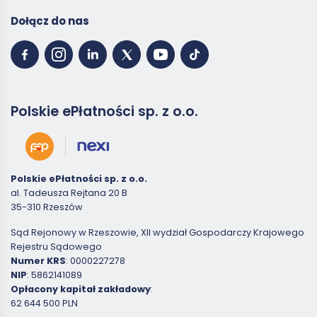
Dołącz do nas
Polskie ePłatności sp. z o.o.
Polskie ePłatności sp. z o.o.
al. Tadeusza Rejtana 20 B
35-310 Rzeszów
Sąd Rejonowy w Rzeszowie, XII wydział Gospodarczy Krajowego
Rejestru Sądowego
Numer KRS
: 0000227278
NIP
: 5862141089
Opłacony kapitał zakładowy
:
62 644 500 PLN