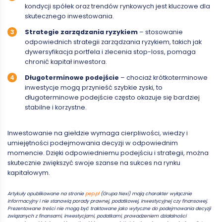
kondycji spółek oraz trendów rynkowych jest kluczowe dla
skutecznego inwestowania.
Strategie zarządzania ryzykiem
– stosowanie
odpowiednich strategii zarządzania ryzykiem, takich jak
dywersyfikacja portfela i zlecenia stop-loss, pomaga
chronić kapitał inwestora.
Długoterminowe podejście
– chociaż krótkoterminowe
inwestycje mogą przynieść szybkie zyski, to
długoterminowe podejście często okazuje się bardziej
stabilne i korzystne.
Inwestowanie na giełdzie wymaga cierpliwości, wiedzy i
umiejętności podejmowania decyzji w odpowiednim
momencie. Dzięki odpowiedniemu podejściu i strategii, można
skutecznie zwiększyć swoje szanse na sukces na rynku
kapitałowym.
Artykuły opublikowane na stronie
pep.pl
(Grupa Nexi) mają charakter wyłącznie
informacyjny i nie stanowią porady prawnej, podatkowej, inwestycyjnej czy finansowej.
Prezentowane treści nie mogą być traktowane jako wytyczne do podejmowania decyzji
związanych z finansami, inwestycjami, podatkami, prowadzeniem działalności