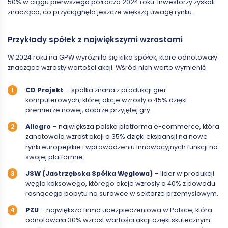
50% w ciągu pierwszego półrocza 2024 roku. Inwestorzy zyskali
znacząco, co przyciągnęło jeszcze większą uwagę rynku.
Przykłady spółek z największymi wzrostami
W 2024 roku na GPW wyróżniło się kilka spółek, które odnotowały
znaczące wzrosty wartości akcji. Wśród nich warto wymienić:
CD Projekt
– spółka znana z produkcji gier
komputerowych, której akcje wzrosły o 45% dzięki
premierze nowej, dobrze przyjętej gry.
Allegro
– największa polska platforma e-commerce, która
zanotowała wzrost akcji o 35% dzięki ekspansji na nowe
rynki europejskie i wprowadzeniu innowacyjnych funkcji na
swojej platformie.
JSW (Jastrzębska Spółka Węglowa)
– lider w produkcji
węgla koksowego, którego akcje wzrosły o 40% z powodu
rosnącego popytu na surowce w sektorze przemysłowym.
PZU
– największa firma ubezpieczeniowa w Polsce, która
odnotowała 30% wzrost wartości akcji dzięki skutecznym