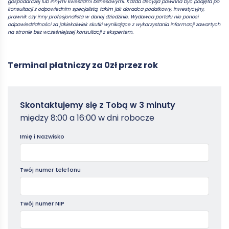
gospodarczej lub innymi kwestiami biznesowymi. Każda decyzja powinna być podjęta po
konsultacji z odpowiednim specjalistą, takim jak doradca podatkowy, inwestycyjny,
prawnik czy inny profesjonalista w danej dziedzinie. Wydawca portalu nie ponosi
odpowiedzialności za jakiekolwiek skutki wynikające z wykorzystania informacji zawartych
na stronie bez wcześniejszej konsultacji z ekspertem.
Terminal płatniczy za 0zł przez rok
Zamowterminal
Skontaktujemy się z Tobą w 3 minuty
-
między 8:00 a 16:00 w dni robocze
Poradniki
Imię i Nazwisko
Twój numer telefonu
Twój numer NIP