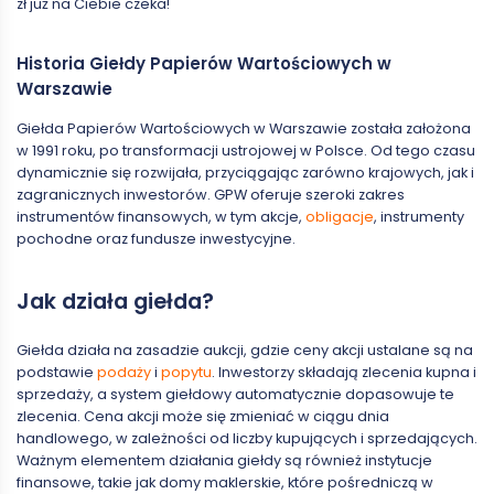
zł już na Ciebie czeka!
Historia Giełdy Papierów Wartościowych w
Warszawie
Giełda Papierów Wartościowych w Warszawie została założona
w 1991 roku, po transformacji ustrojowej w Polsce. Od tego czasu
dynamicznie się rozwijała, przyciągając zarówno krajowych, jak i
zagranicznych inwestorów. GPW oferuje szeroki zakres
instrumentów finansowych, w tym akcje,
obligacje
, instrumenty
pochodne oraz fundusze inwestycyjne.
Jak działa giełda?
Giełda działa na zasadzie aukcji, gdzie ceny akcji ustalane są na
podstawie
podaży
i
popytu
. Inwestorzy składają zlecenia kupna i
sprzedaży, a system giełdowy automatycznie dopasowuje te
zlecenia. Cena akcji może się zmieniać w ciągu dnia
handlowego, w zależności od liczby kupujących i sprzedających.
Ważnym elementem działania giełdy są również instytucje
finansowe, takie jak domy maklerskie, które pośredniczą w