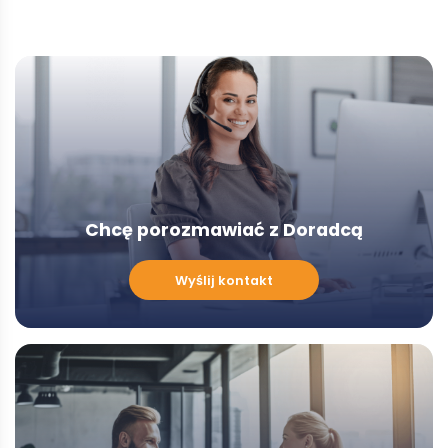
Chcę porozmawiać z Doradcą
Chcę
Wyślij kontakt
porozmawiać
z
Doradcą
-
Modal