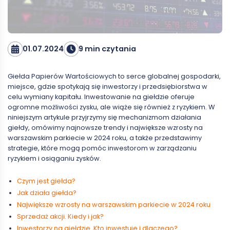
01.07.2024
9 min czytania
Giełda Papierów Wartościowych to serce globalnej gospodarki,
miejsce, gdzie spotykają się inwestorzy i przedsiębiorstwa w
celu wymiany kapitału. Inwestowanie na giełdzie oferuje
ogromne możliwości zysku, ale wiąże się również z ryzykiem. W
niniejszym artykule przyjrzymy się mechanizmom działania
giełdy, omówimy najnowsze trendy i największe wzrosty na
warszawskim parkiecie w 2024 roku, a także przedstawimy
strategie, które mogą pomóc inwestorom w zarządzaniu
ryzykiem i osiąganiu zysków.
Czym jest giełda?
Jak działa giełda?
Największe wzrosty na warszawskim parkiecie w 2024 roku
Sprzedaż akcji. Kiedy i jak?
Inwestorzy na giełdzie. Kto inwestuje i dlaczego?