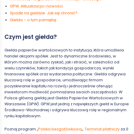
GPW. Aktualizacja i nowości
Spadki na giełdzie. Jak się chronić?
Giełda – o tym pamiętaj
Czym jest giełda?
Giełda papierów wartościowych to instytucja, która umożliwia
handel akcjami spółek. Jest to dynamiczne środowisko, w
którym można zarówno zyskać, jak i stracić, w zależności od
wielu czynników, takich jak kondycja gospodarcza, wyniki
finansowe spółek oraz wydarzenia polityczne. Giełda odgrywa
kluczową rolę w gospodarce, umożliwiając firmom
pozyskiwanie kapitału na rozwój i jednocześnie oferując
inwestorom możliwość pomnażania swoich oszczędności. W
Polsce główną giełdą jest Giełda Papierów Wartościowych w
Warszawie (GPW). GPW jest jedną z największych giełd w Europie
Środkowo-Wschodniej i odgrywa kluczową rolę w regionalnym
rynku kapitałowym.
Poznaj program „
Polska bezgotówkowa
„.
Terminal płatniczy
za 0