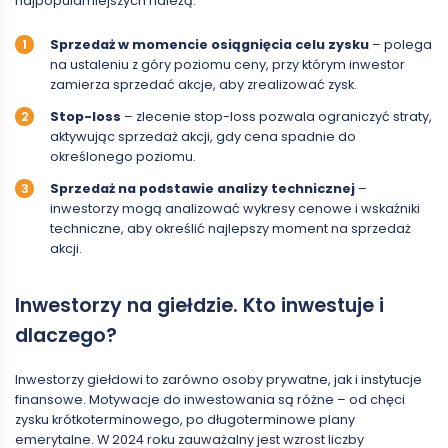
najpopularniejszych należą:
Sprzedaż w momencie osiągnięcia celu zysku
– polega
na ustaleniu z góry poziomu ceny, przy którym inwestor
zamierza sprzedać akcje, aby zrealizować zysk.
Stop-loss
– zlecenie stop-loss pozwala ograniczyć straty,
aktywując sprzedaż akcji, gdy cena spadnie do
określonego poziomu.
Sprzedaż na podstawie analizy technicznej
–
inwestorzy mogą analizować wykresy cenowe i wskaźniki
techniczne, aby określić najlepszy moment na sprzedaż
akcji.
Inwestorzy na giełdzie. Kto inwestuje i
dlaczego?
Inwestorzy giełdowi to zarówno osoby prywatne, jak i instytucje
finansowe. Motywacje do inwestowania są różne – od chęci
zysku krótkoterminowego, po długoterminowe plany
emerytalne. W 2024 roku zauważalny jest wzrost liczby