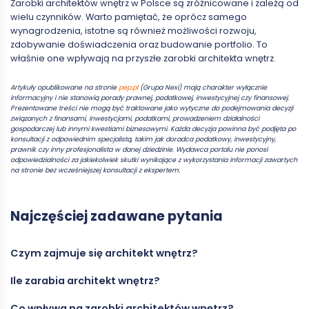
Zarobki architektów wnętrz w Polsce są zróżnicowane i zależą od
wielu czynników. Warto pamiętać, że oprócz samego
wynagrodzenia, istotne są również możliwości rozwoju,
zdobywanie doświadczenia oraz budowanie portfolio. To
właśnie one wpływają na przyszłe zarobki architekta wnętrz.
Artykuły opublikowane na stronie
pep.pl
(Grupa Nexi) mają charakter wyłącznie
informacyjny i nie stanowią porady prawnej, podatkowej, inwestycyjnej czy finansowej.
Prezentowane treści nie mogą być traktowane jako wytyczne do podejmowania decyzji
związanych z finansami, inwestycjami, podatkami, prowadzeniem działalności
gospodarczej lub innymi kwestiami biznesowymi. Każda decyzja powinna być podjęta po
konsultacji z odpowiednim specjalistą, takim jak doradca podatkowy, inwestycyjny,
prawnik czy inny profesjonalista w danej dziedzinie. Wydawca portalu nie ponosi
odpowiedzialności za jakiekolwiek skutki wynikające z wykorzystania informacji zawartych
na stronie bez wcześniejszej konsultacji z ekspertem.
Najczęściej zadawane pytania
Czym zajmuje się architekt wnętrz?
Ile zarabia architekt wnętrz?
Architekt wnętrz zajmuje się projektowaniem przestrzeni
wewnętrznych budynków, takich jak domy, apartamenty, biura,
Co wpływa na zarobki architektów wnętrz?
czy przestrzenie komercyjne. Tworzy układy funkcjonalne
Zarobki architekta wnętrz w Polsce wahają się w zależności od