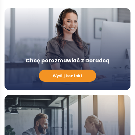
Chcę porozmawiać z Doradcą
Chcę
Wyślij kontakt
porozmawiać
z
Doradcą
-
Modal