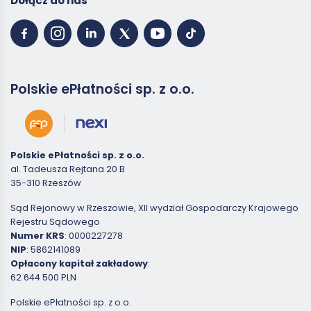
Dołącz do nas
Polskie ePłatności sp. z o.o.
Polskie ePłatności sp. z o.o.
al. Tadeusza Rejtana 20 B
35-310 Rzeszów
Sąd Rejonowy w Rzeszowie, XII wydział Gospodarczy Krajowego
Rejestru Sądowego
Numer KRS
: 0000227278
NIP
: 5862141089
Opłacony kapitał zakładowy
:
62 644 500 PLN
Polskie ePłatności sp. z o.o.