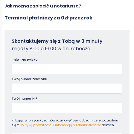
Jak można zapłacić u notariusza?
innych dokumentów urzędowych, zapewniających ich
Według ustawy Prawo o notariacie, porady zasięgane u
autentyczność i zgodność z prawem.
notariusza są nieodpłatne. Należy jednak pamiętać, że porada
Terminal płatniczy za 0zł przez rok
nie będzie konsultacją prawną. W zakresie konkretnych usług,
Biura notarialne najczęściej posiadają zarówno możliwość
ich koszt jest uzależniony od cennika danego biura
płatności gotówką, jak i bezgotówkowo. Ta druga forma
notarialnego.
płatności możliwa jest dzięki
terminalom płatniczym
funkcjonującym w ramach programu
Polska bezgotówkowa
.
Zamowterminal
Skontaktujemy się z Tobą w 3 minuty
-
między 8:00 a 16:00 w dni robocze
Poradniki
Imię i Nazwisko
Twój numer telefonu
Twój numer NIP
Klikając w przycisk „Zamów rozmowę” oświadczam, że zapoznałem
się z
polityką prywatności i informacją o Administratorze
danych