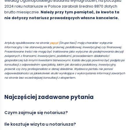
Według Ogólnopolskiego Badania Wynagrodzeń, na początku
2024 roku notariusze w Polsce zarabiali średnio 8870 złotych
brutto miesięcznie.
Należy przy tym pamiętać, że kwota ta
nie dotyczy notariusz prowadzących własne kancelarie.
Artykuły opublikowane na stronie
pep.pl
(Grupa Nexi) mają charakter wyłącznie
informacyjny i nie stanowią porady prawnej, podatkowej, inwestycyjnej czy finansowej.
Prezentowane treści nie mogą być traktowane jako wytyczne do podejmowania decyzji
związanych z finansami, inwestycjami, podatkami, prowadzeniem działalności
gospodarczej lub innymi kwestiami biznesowymi. Każda decyzja powinna być podjęta po
konsultacji z odpowiednim specjalistą, takim jak doradca podatkowy, inwestycyjny,
prawnik czy inny profesjonalista w danej dziedzinie. Wydawca portalu nie ponosi
odpowiedzialności za jakiekolwiek skutki wynikające z wykorzystania informacji zawartych
na stronie bez wcześniejszej konsultacji z ekspertem.
Najczęściej zadawane pytania
Czym zajmuje się notariusz?
Ile kosztuje wizyta u notariusza?
Notariusz to osoba pełniąca funkcję zaufania publicznego,
której zadaniem jest sporządzanie aktów notarialnych oraz