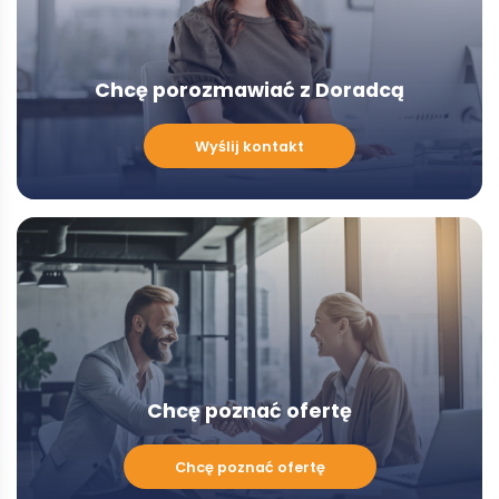
Chcę porozmawiać z Doradcą
Chcę
Wyślij kontakt
porozmawiać
z
Doradcą
-
Modal
Chcę poznać ofertę
Chcę
Chcę poznać ofertę
poznać
ofertę