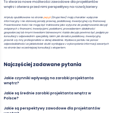
To stwarza nowe możliwości zawodowe dla projektantów
wnętrz i otwiera przed nimi perspektywy na rozwój kariery.
Artykuły opublikowane na stronie
pep.pl
(Grupa Nexi) mają charakter wyłącznie
informacyjny i nie stanowią porady prawnej, podatkowej, inwestycyjnej czy finansowej.
Prezentowane treści nie mogą być traktowane jako wytyczne do podejmowania decyzji
związanych z finansami, inwestycjami, podatkami, prowadzeniem działalności
gospodarczej lub innymi kwestiami biznesowymi. Każda decyzja powinna być podjęta po
konsultacji z odpowiednim specjalistą, takim jak doradca podatkowy, inwestycyjny,
prawnik czy inny profesjonalista w danej dziedzinie. Wydawca portalu nie ponosi
odpowiedzialności za jakiekolwiek skutki wynikające z wykorzystania informacji zawartych
na stronie bez wcześniejszej konsultacji z ekspertem.
Najczęściej zadawane pytania
Jakie czynniki wpływają na zarobki projektanta
wnętrz?
Jakie są średnie zarobki projektanta wnętrz w
Zarobki projektanta wnętrz zależą od wielu czynników, takich
Polsce?
jak:
Doświadczenie
: Im większe doświadczenie, tym wyższe
Jakie są perspektywy zawodowe dla projektantów
wynagrodzenie.
Średnie zarobki projektanta wnętrz w Polsce mogą się różnić w