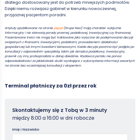
dlatego dostosowany jest do potrzeb mniejszych podmiotów.
Dzięki niemu rozwijasz gabinet w kierunku nowoczesnej,
przyjaznej pacjentom poradni.
Artykuły opublikowane na stronie
pep.pl
(Grupa Nexi) mają charakter wyłącznie
informacyjny i nie stanowią porady prawnej, podatkowej, inwestycyjnej czy finansowej.
Prezentowane treści nie mogą być traktowane jako wytyczne do podejmowania decyzji
związanych z finansami, inwestycjami, podatkami, prowadzeniem działalności
gospodarczej lub innymi kwestiami biznesowymi. Każda decyzja powinna być podjęta po
konsultacji z odpowiednim specjalistą, takim jak doradca podatkowy, inwestycyjny,
prawnik czy inny profesjonalista w danej dziedzinie. Wydawca portalu nie ponosi
odpowiedzialności za jakiekolwiek skutki wynikające z wykorzystania informacji zawartych
na stronie bez wcześniejszej konsultacji z ekspertem.
Terminal płatniczy za 0zł przez rok
Zamowterminal
Skontaktujemy się z Tobą w 3 minuty
-
między 8:00 a 16:00 w dni robocze
Poradniki
Imię i Nazwisko