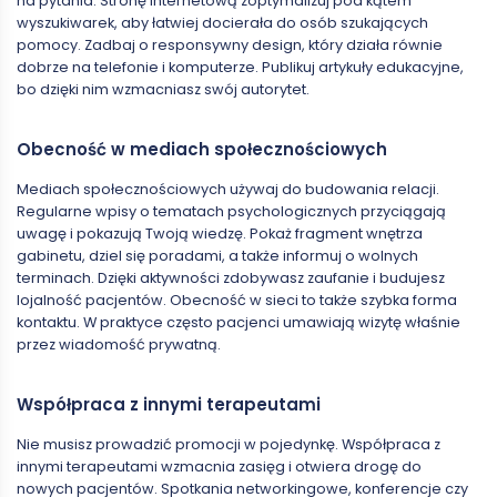
na pytania. Stronę internetową zoptymalizuj pod kątem
wyszukiwarek, aby łatwiej docierała do osób szukających
pomocy. Zadbaj o responsywny design, który działa równie
dobrze na telefonie i komputerze. Publikuj artykuły edukacyjne,
bo dzięki nim wzmacniasz swój autorytet.
Obecność w mediach społecznościowych
Mediach społecznościowych używaj do budowania relacji.
Regularne wpisy o tematach psychologicznych przyciągają
uwagę i pokazują Twoją wiedzę. Pokaż fragment wnętrza
gabinetu, dziel się poradami, a także informuj o wolnych
terminach. Dzięki aktywności zdobywasz zaufanie i budujesz
lojalność pacjentów. Obecność w sieci to także szybka forma
kontaktu. W praktyce często pacjenci umawiają wizytę właśnie
przez wiadomość prywatną.
Współpraca z innymi terapeutami
Nie musisz prowadzić promocji w pojedynkę. Współpraca z
innymi terapeutami wzmacnia zasięg i otwiera drogę do
nowych pacjentów. Spotkania networkingowe, konferencje czy