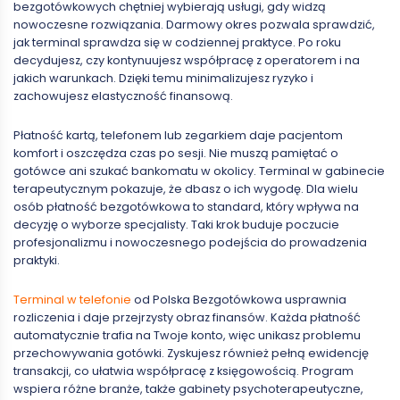
bezgotówkowych chętniej wybierają usługi, gdy widzą
nowoczesne rozwiązania. Darmowy okres pozwala sprawdzić,
jak terminal sprawdza się w codziennej praktyce. Po roku
decydujesz, czy kontynuujesz współpracę z operatorem i na
jakich warunkach. Dzięki temu minimalizujesz ryzyko i
zachowujesz elastyczność finansową.
Płatność kartą, telefonem lub zegarkiem daje pacjentom
komfort i oszczędza czas po sesji. Nie muszą pamiętać o
gotówce ani szukać bankomatu w okolicy. Terminal w gabinecie
terapeutycznym pokazuje, że dbasz o ich wygodę. Dla wielu
osób płatność bezgotówkowa to standard, który wpływa na
decyzję o wyborze specjalisty. Taki krok buduje poczucie
profesjonalizmu i nowoczesnego podejścia do prowadzenia
praktyki.
Terminal w telefonie
od Polska Bezgotówkowa usprawnia
rozliczenia i daje przejrzysty obraz finansów. Każda płatność
automatycznie trafia na Twoje konto, więc unikasz problemu
przechowywania gotówki. Zyskujesz również pełną ewidencję
transakcji, co ułatwia współpracę z księgowością. Program
wspiera różne branże, także gabinety psychoterapeutyczne,