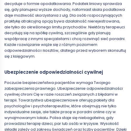
decyduje o formie opodatkowania. Podatek liniowy sprawdza
się, gdy planujesz wyższe dochody, natomiast skala podatkowa
daje możliwość skorzystania z ulg. Dla osób rozpoczynających
praktykę atrakcyjną opcją bywa działalność nierejestrowana,
ale tylko do określonego limitu przychodów. Niektórzy terapeuci
decydują się na spółkę cywilną, szczególnie gdy planują
współpracę z innymi specjalistami i chcą rozwinąć sieć poradni.
Każde rozwiązanie wiąże się z różnym poziomem
odpowiedzialności i kosztów, dlatego przed wyborem skonsultuj
się z księgowym.
Ubezpieczenie odpowiedzialności cywilnej
Poczucie bezpieczeństwa pacjentów wymaga Twojego
zabezpieczenia prawnego. Ubezpieczenie odpowiedzialności
cywilnej chroni Cię w razie roszczeń związanych z błędami w
terapii. Towarzystwa ubezpieczeniowe oferują pakiety dla
psychologów i psychoterapeutów, które obejmują nie tylko
indywidualne sesje, ale także pracę w poradni online czy w
wynajmowanym lokalu. Polisa staje się niebagatelna, gdy
prowadzisz terapię dzieci, par lub osób w kryzysie. Wysokość
składki zależy od zakresu świadczeń oraz liczby pacjentów. Dzięki