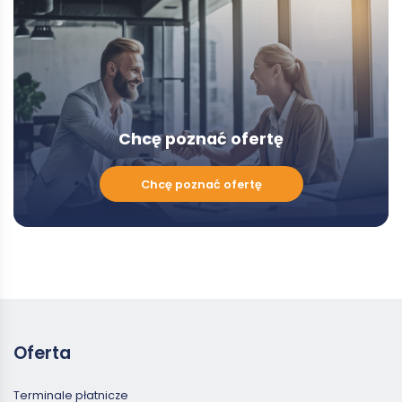
Modal
Chcę poznać ofertę
Chcę
Chcę poznać ofertę
poznać
ofertę
Oferta
Terminale płatnicze