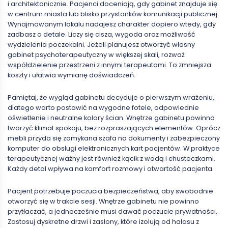
i architektonicznie. Pacjenci doceniają, gdy gabinet znajduje się
w centrum miasta lub blisko przystanków komunikacji publicznej.
Wynajmowanym lokalu nadajesz charakter dopiero wtedy, gdy
zadbasz o detale. Liczy się cisza, wygoda oraz możliwość
wydzielenia poczekalni. Jeżeli planujesz otworzyć własny
gabinet psychoterapeutyczny w większej skali, rozważ
współdzielenie przestrzeni z innymi terapeutami. To zmniejsza
koszty i ułatwia wymianę doświadczeń.
Pamiętaj, że wygląd gabinetu decyduje o pierwszym wrażeniu,
dlatego warto postawić na wygodne fotele, odpowiednie
oświetlenie i neutralne kolory ścian. Wnętrze gabinetu powinno
tworzyć klimat spokoju, bez rozpraszających elementów. Oprócz
mebli przyda się zamykana szafa na dokumenty i zabezpieczony
komputer do obsługi elektronicznych kart pacjentów. W praktyce
terapeutycznej ważny jest również kącik z wodą i chusteczkami.
Każdy detal wpływa na komfort rozmowy i otwartość pacjenta.
Pacjent potrzebuje poczucia bezpieczeństwa, aby swobodnie
otworzyć się w trakcie sesji. Wnętrze gabinetu nie powinno
przytłaczać, a jednocześnie musi dawać poczucie prywatności.
Zastosuj dyskretne drzwi i zasłony, które izolują od hałasu z