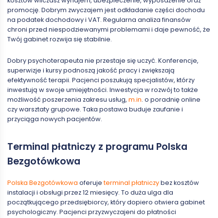
kosztów wliczasz wynajem, ubezpieczenie, wyposażenie oraz
promocję. Dobrym zwyczajem jest odkładanie części dochodu
na podatek dochodowy i VAT. Regularna analiza finansów
chroni przed niespodziewanymi problemami i daje pewność, że
Twój gabinet rozwija się stabilnie.
Dobry psychoterapeuta nie przestaje się uczyć. Konferencje,
superwizje i kursy podnoszą jakość pracy i zwiększają
efektywność terapii. Pacjenci poszukują specjalistów, którzy
inwestują w swoje umiejętności. Inwestycja w rozwój to także
możliwość poszerzenia zakresu usług,
m.in
. o poradnię online
czy warsztaty grupowe. Taka postawa buduje zaufanie i
przyciąga nowych pacjentów.
Terminal płatniczy z programu Polska
Bezgotówkowa
Polska Bezgotówkowa
oferuje
terminal płatniczy
bez kosztów
instalacji i obsługi przez 12 miesięcy. To duża ulga dla
początkującego przedsiębiorcy, który dopiero otwiera gabinet
psychologiczny. Pacjenci przyzwyczajeni do płatności