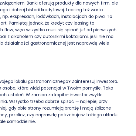
ozwiązaniem. Banki oferują produkty dla nowych firm, ale
o i dobrej historii kredytowej. Leasing też warto
 np. ekspresach, lodówkach, instalacjach do piwa. To
t. Pamiętaj jednak, że kredyt czy leasing to
 flow, więc wszystko musi się spinać już od pierwszych
bar z alkoholem czy autorskimi koktajlami, jeśli nie ma
dla działalności gastronomicznej jest naprawdę wiele
ojego lokalu gastronomicznego? Zainteresuj inwestora.
o osoba, która widzi potencjał w Twoim pomyśle. Taka
ch ustaleń. W zamian za kapitał inwestor zwykle
ia. Wszystko trzeba dobrze spisać — najlepiej przy
ej, gdy obie strony rozumieją branżę i mają zbliżone
cy, przelicz, czy naprawdę potrzebujesz takiego układu
le samodzielnie.