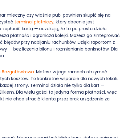
bar mleczny czy właśnie pub, powinien skupić się na
rzystać
terminal płatniczy
, który obecnie jest
apłacić kartą — oczekują, że to po prostu działa.
esza płatność i ogranicza kolejki. Możesz go zintegrować
błędów przy nabijaniu rachunków. Dzięki raportom z
ływy — bez liczenia bilonu i rozmieniania banknotów. Dla
su.
a Bezgotówkowa
. Możesz w jego ramach otrzymać
rytych kosztów. To konkretne wsparcie dla nowych lokali,
żdej strony. Terminal działa nie tylko dla kart —
Blikiem. Dla wielu gości to jedyna forma płatności, więc
kt nie chce stracić klienta przez brak urządzenia za
ię sypać. Magazyn musi być blisko baru, dobrze opisany i