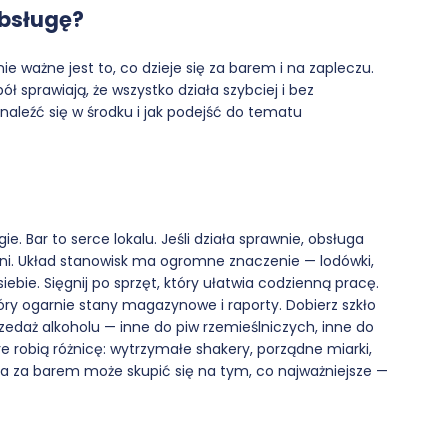
obsługę?
ie ważne jest to, co dzieje się za barem i na zapleczu.
ł sprawiają, że wszystko działa szybciej i bez
aleźć się w środku i jak podejść do tematu
e. Bar to serce lokalu. Jeśli działa sprawnie, obsługa
wieni. Układ stanowisk ma ogromne znaczenie — lodówki,
siebie. Sięgnij po sprzęt, który ułatwia codzienną pracę.
ry ogarnie stany magazynowe i raporty. Dobierz szkło
przedaż alkoholu — inne do piw rzemieślniczych, inne do
óre robią różnicę: wytrzymałe shakery, porządne miarki,
a za barem może skupić się na tym, co najważniejsze —