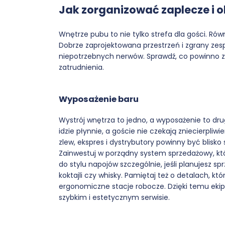
Jak zorganizować zaplecze i 
Wnętrze pubu to nie tylko strefa dla gości. Równ
Dobrze zaprojektowana przestrzeń i zgrany zespó
niepotrzebnych nerwów. Sprawdź, co powinno zn
zatrudnienia.
Wyposażenie baru
Wystrój wnętrza to jedno, a wyposażenie to drugi
idzie płynnie, a goście nie czekają zniecierpli
zlew, ekspres i dystrybutory powinny być blisko 
Zainwestuj w porządny system sprzedażowy, któ
do stylu napojów szczególnie, jeśli planujesz s
koktajli czy whisky. Pamiętaj też o detalach, kt
ergonomiczne stacje robocze. Dzięki temu ekip
szybkim i estetycznym serwisie.