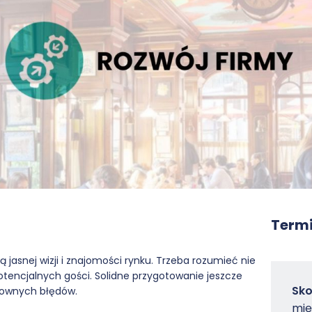
Termi
 jasnej wizji i znajomości rynku. Trzeba rozumieć nie
potencjalnych gości. Solidne przygotowanie jeszcze
Zam
Sko
townych błędów.
-
mię