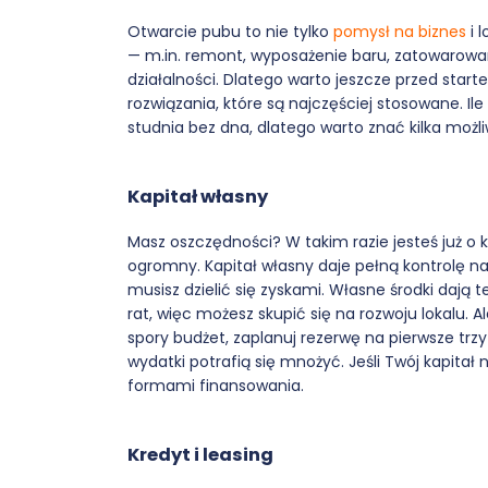
Otwarcie pubu to nie tylko
pomysł na biznes
i 
— m.in. remont, wyposażenie baru, zatowarowan
działalności. Dlatego warto jeszcze przed start
rozwiązania, które są najczęściej stosowane. Ile 
studnia bez dna, dlatego warto znać kilka możli
Kapitał własny
Masz oszczędności? W takim razie jesteś już o 
ogromny. Kapitał własny daje pełną kontrolę n
musisz dzielić się zyskami. Własne środki dają t
rat, więc możesz skupić się na rozwoju lokalu. A
spory budżet, zaplanuj rezerwę na pierwsze trz
wydatki potrafią się mnożyć. Jeśli Twój kapita
formami finansowania.
Kredyt i leasing