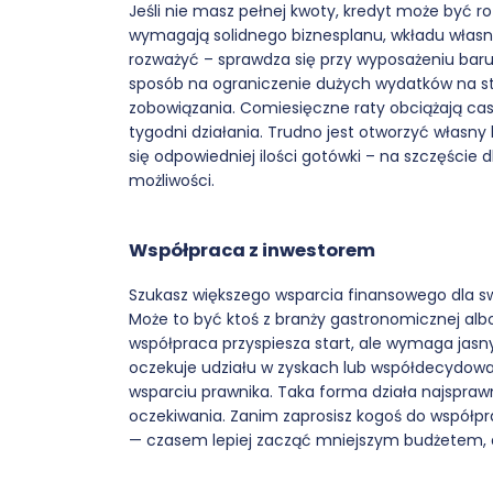
Jeśli nie masz pełnej kwoty, kredyt może być r
wymagają solidnego biznesplanu, wkładu własneg
rozważyć – sprawdza się przy wyposażeniu baru,
sposób na ograniczenie dużych wydatków na star
zobowiązania. Comiesięczne raty obciążają cash
tygodni działania. Trudno jest otworzyć własny 
się odpowiedniej ilości gotówki – na szczęście 
możliwości.
Współpraca z inwestorem
Szukasz większego wsparcia finansowego dla sw
Może to być ktoś z branży gastronomicznej alb
współpraca przyspiesza start, ale wymaga jasny
oczekuje udziału w zyskach lub współdecydowan
wsparciu prawnika. Taka forma działa najsprawni
oczekiwania. Zanim zaprosisz kogoś do współpra
— czasem lepiej zacząć mniejszym budżetem, a