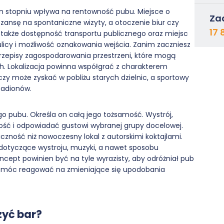
ym stopniu wpływa na rentowność pubu. Miejsce o
Za
zansę na spontaniczne wizyty, a otoczenie biur czy
17 
 także dostępność transportu publicznego oraz miejsc
licy i możliwość oznakowania wejścia. Zanim zaczniesz
rzepisy zagospodarowania przestrzeni, które mogą
h. Lokalizacja powinna współgrać z charakterem
y może zyskać w pobliżu starych dzielnic, a sportowy
tadionów.
go pubu. Określa on całą jego tożsamość. Wystrój,
łość i odpowiadać gustowi wybranej grupy docelowej.
iczność niż nowoczesny lokal z autorskimi koktajlami.
 dotyczące wystroju, muzyki, a nawet sposobu
ept powinien być na tyle wyrazisty, aby odróżniał pub
by móc reagować na zmieniające się upodobania
zyć bar?