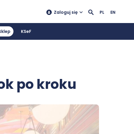
Zaloguj się
PL
EN
Sklep
KSeF
ok po kroku