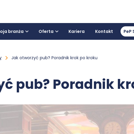
oja branża
Oferta
Kariera
Kontakt
PeP 
y
Jak otworzyć pub? Poradnik krok po kroku
yć pub? Poradnik kr