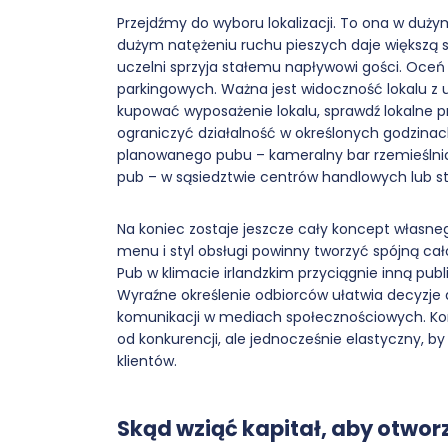
Przejdźmy do wyboru lokalizacji. To ona w duż
dużym natężeniu ruchu pieszych daje większą s
uczelni sprzyja stałemu napływowi gości. Oceń
parkingowych. Ważna jest widoczność lokalu z u
kupować wyposażenie lokalu, sprawdź lokalne p
ograniczyć działalność w określonych godzinac
planowanego pubu – kameralny bar rzemieślnicz
pub – w sąsiedztwie centrów handlowych lub s
Na koniec zostaje jeszcze cały koncept własne
menu i styl obsługi powinny tworzyć spójną ca
Pub w klimacie irlandzkim przyciągnie inną publ
Wyraźne określenie odbiorców ułatwia decyzje
komunikacji w mediach społecznościowych. Konc
od konkurencji, ale jednocześnie elastyczny, 
klientów.
Skąd wziąć kapitał, aby otwor