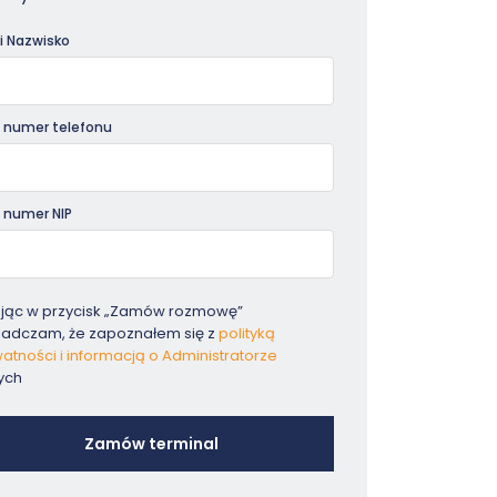
dniki
 i Nazwisko
 numer telefonu
 numer NIP
ając w przycisk „Zamów rozmowę”
iadczam, że zapoznałem się z
polityką
atności i informacją o Administratorze
ych
Zamów terminal