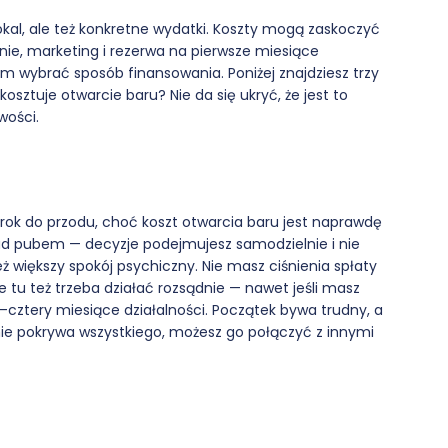
lokal, ale też konkretne wydatki. Koszty mogą zaskoczyć
ie, marketing i rezerwa na pierwsze miesiące
em wybrać sposób finansowania. Poniżej znajdziesz trzy
kosztuje otwarcie baru? Nie da się ukryć, że jest to
wości.
krok do przodu, choć koszt otwarcia baru jest naprawdę
ad pubem — decyzje podejmujesz samodzielnie i nie
eż większy spokój psychiczny. Nie masz ciśnienia spłaty
le tu też trzeba działać rozsądnie — nawet jeśli masz
y–cztery miesiące działalności. Początek bywa trudny, a
ł nie pokrywa wszystkiego, możesz go połączyć z innymi