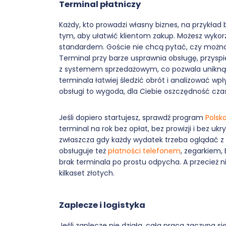
Terminal płatniczy
Każdy, kto prowadzi własny biznes, na przykład 
tym, aby ułatwić klientom zakup. Możesz wyko
standardem. Goście nie chcą pytać, czy można z
Terminal przy barze usprawnia obsługę, przyspi
z systemem sprzedażowym, co pozwala uniknąć 
terminala łatwiej śledzić obrót i analizować wp
obsługi to wygoda, dla Ciebie oszczędność cza
Jeśli dopiero startujesz, sprawdź program
Polsk
terminal na rok bez opłat, bez prowizji i bez uk
zwłaszcza gdy każdy wydatek trzeba oglądać z ka
obsługuje też
płatności telefonem
, zegarkiem, 
brak terminala po prostu odpycha. A przecież ni
kilkaset złotych.
Zaplecze i logistyka
Jeśli zaplecze nie działa, cała praca zaczyna s