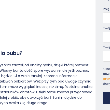
Pora
Imię
Twój
Twój
cia pubu?
stkim zacznij od analizy rynku, dzięki której poznasz
Klik
. Własny bar to dość spore wyzwanie, ale jeśli poznasz
ośw
 będzie Ci o wiele łatwiej. Zebrane informacje
pryw
ekiwań odbiorców. Weź przy tym pod uwagę czynniki
dan
tem może wyglądać inaczej niż zimą. Rzetelna analiza
i szacunków obrotów. Dzięki temu można przygotować
 dalej zrobić, aby otworzyć bar? Zanim dojdzie do
wych czeka Cię długa droga.