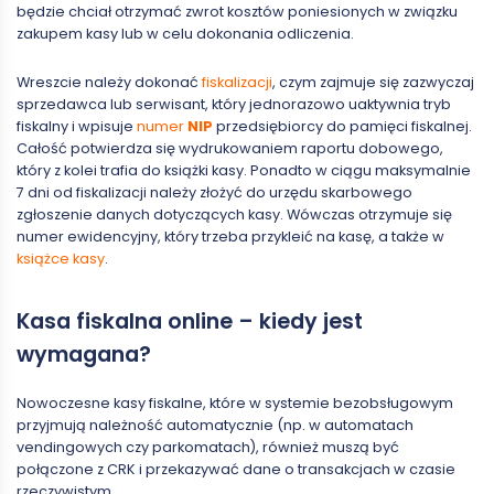
będzie chciał otrzymać zwrot kosztów poniesionych w związku
zakupem kasy lub w celu dokonania odliczenia.
Wreszcie należy dokonać
fiskalizacji
, czym zajmuje się zazwyczaj
sprzedawca lub serwisant, który jednorazowo uaktywnia tryb
fiskalny i wpisuje
numer
NIP
przedsiębiorcy do pamięci fiskalnej.
Całość potwierdza się wydrukowaniem raportu dobowego,
który z kolei trafia do książki kasy. Ponadto w ciągu maksymalnie
7 dni od fiskalizacji należy złożyć do urzędu skarbowego
zgłoszenie danych dotyczących kasy. Wówczas otrzymuje się
numer ewidencyjny, który trzeba przykleić na kasę, a także w
książce kasy
.
Kasa fiskalna online – kiedy jest
wymagana?
Nowoczesne kasy fiskalne, które w systemie bezobsługowym
przyjmują należność automatycznie (np. w automatach
vendingowych czy parkomatach), również muszą być
połączone z CRK i przekazywać dane o transakcjach w czasie
rzeczywistym.