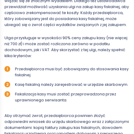
wiązać się ze znacznym wydatkiem. Dlatego też ustawodawca
przewidział możliwość uzyskania ulgi na zakup kasy fiskalnej, aby
częściowo zrekompensować te koszty. Każdy przedsiębiorca,
który zobowiązany jest do posiadania kasy fiskalnej, może
ubiegać się o zwrot części wydatków związanych z jej zakupem.
Ulga przysługuje w wysokości 90% ceny zakupu kasy (nie więcej
niż 700 zł) i może zostać rozliczona zarówno w podatku
dochodowym, jak i VAT. Aby skorzystać z tej ulgi, należy spełnić
kilka kryteriów:
Przedsiębiorca musi być zobowiązany do stosowania kasy
fiskalnej.
Kasę fiskalną należy zarejestrować w urzędzie skarbowym.
Fiskalizacja kasy musi zostać przeprowadzona przez
uprawnionego serwisanta.
Aby otrzymać zwrot, przedsiębiorca powinien złożyć
odpowiedni wniosek do urzędu skarbowego wraz z załączonymi
dokumentami: kopią faktury zakupu kas fiskalnych, dowodem
fiskalizacji urządzenia oraz raportem dobowym z pierwszego