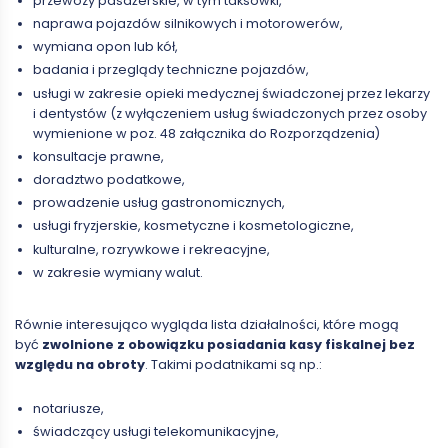
przewozy pasażerskie, w tym taksówki,
naprawa pojazdów silnikowych i motorowerów,
wymiana opon lub kół,
badania i przeglądy techniczne pojazdów,
usługi w zakresie opieki medycznej świadczonej przez lekarzy
i dentystów (z wyłączeniem usług świadczonych przez osoby
wymienione w poz. 48 załącznika do Rozporządzenia)
konsultacje prawne,
doradztwo podatkowe,
prowadzenie usług gastronomicznych,
usługi fryzjerskie, kosmetyczne i kosmetologiczne,
kulturalne, rozrywkowe i rekreacyjne,
w zakresie wymiany walut.
Równie interesująco wygląda lista działalności, które mogą
być
zwolnione z obowiązku posiadania kasy fiskalnej bez
względu na obroty
. Takimi podatnikami są np.:
notariusze,
świadczący usługi telekomunikacyjne,