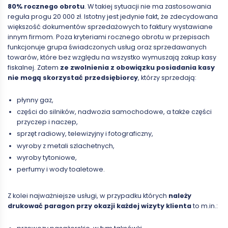
80% rocznego obrotu
. W takiej sytuacji nie ma zastosowania
reguła progu 20 000 zł. Istotny jest jedynie fakt, że zdecydowana
większość dokumentów sprzedażowych to faktury wystawiane
innym firmom. Poza kryteriami rocznego obrotu w przepisach
funkcjonuje grupa świadczonych usług oraz sprzedawanych
towarów, które bez względu na wszystko wymuszają zakup kasy
fiskalnej. Zatem
ze zwolnienia z obowiązku posiadania kasy
nie mogą skorzystać przedsiębiorcy
, którzy sprzedają:
płynny gaz,
części do silników, nadwozia samochodowe, a także części
przyczep i naczep,
sprzęt radiowy, telewizyjny i fotograficzny,
wyroby z metali szlachetnych,
wyroby tytoniowe,
perfumy i wody toaletowe.
Z kolei najważniejsze usługi, w przypadku których
należy
drukować paragon przy okazji każdej wizyty klienta
to m.in.: