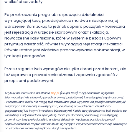
wielkości sprzedaży.
Po przekroczeniu progu lub rozpoczęciu działalności
wymagającej kasy, przedsiębiorca ma dwa miesiące na jej
wdrożenie. Sam zakup to jednak dopiero początek – konieczna
jest rejestracja w urzędzie skarbowym oraz fiskalizacja.
Nowoczesne kasy fiskalne, które w systemie bezobsługowym
przyjmują należność, również wymagają rejestracji i fiskalizacji.
Równie istotne jest właściwe przechowywanie dokumentacji, w
tym kopii paragonów.
Przestrzeganie tych wymogów nie tylko chroni przed karami, ale
też usprawnia prowadzenie biznesu i zapewnia zgodność z
przepisami podatkowymi.
Artykuły opublikowane na stronie
pep.pl
(Grupa Nexi) mają charakter wyłącznie
informacyjny i nie stanowią porady prawnej, podatkowej, inwestycyjnej czy finansowej.
Prezentowane treści nie mogą być traktowane jako wytyczne do podejmowania decyzji
związanych z finansami, inwestycjami, podatkami, prowadzeniem działalności
gospodarczej lub innymi kwestiami biznesowymi. Każda decyzja powinna być podjęta po
konsultacji z odpowiednim specjalistą, takim jak doradca podatkowy, inwestycyjny,
prawnik czy inny profesjonalista w danej dziedzinie. Wydawca portalu nie ponosi
odpowiedzialności za jakiekolwiek skutki wynikające z wykorzystania informacji zawartych
na stronie bez wcześniejszej konsultacji z ekspertem.