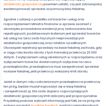
działalność gospodarczą
powinien ustalić, czy jest zobowiązany
ewidencjonować sprzedaż za pomocą kasy fiskalnej.
Zgodnie z ustawą o podatku od towarów i usług oraz
rozporządzeniem Ministra Finansów w sprawie zwolnień z
obowiązku prowadzenia ewidencji przy zastosowaniu kas
rejestrujących, podstawowym kryterium jest sprzedaż towarów
lub usług na rzecz osób fizycznych nieprowadzących
działalności gospodarczej oraz rolników ryczałtowych.
Obowiązek rejestracji sprzedaży na kasie fiskalnej zachodzi, gdy
w ciągu roku kwota obrotu z tych transakcji przekroczy 20 000
złotych. Z wyłączeniem usług określonych w rozporządzeniu oraz
wyłączeniem towarów dostarczanych wyłącznie na rzecz
przedsiębiorstw, przedsiębiorca musi zarejestrować sprzedaż
na kasie fiskalnej, jeśli przekroczy wskazany limit obrotu.
Jeżeli w danym roku rozliczeniowym przedsiębiorca przekroczy
ten próg, będzie musiał wyposażyć się w kasę fiskalną
i zarejestrować ją. Dla osób dopiero rozpoczynających
działalność gospodarczą limit obliczany jest proporcjonalnie.
Przydatną podczas wyliczeń informacją jest fakt, że na próg nie
wpływa sprzedaż
środków trwałych
, wartości niematerialnych