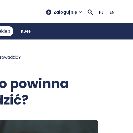
Zaloguj się
PL
EN
Sklep
KSeF
prowadzić?
co powinna
dzić?