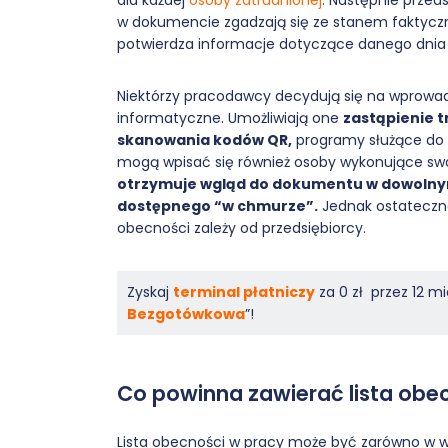
dla każdej
osoby zatrudnionej
. Następnie przed
w dokumencie zgadzają się ze stanem faktyczn
potwierdza informacje dotyczące danego dni
Niektórzy pracodawcy decydują się na wprowad
informatyczne. Umożliwiają one
zastąpienie t
skanowania kodów QR,
programy służące do l
mogą wpisać się również osoby wykonujące swo
otrzymuje wgląd do dokumentu w dowolnym m
dostępnego “w chmurze”.
Jednak ostateczna
obecności zależy od przedsiębiorcy.
Zyskaj
terminal płatniczy
za 0 zł przez 12 
Bezgotówkowa
”!
Co powinna zawierać lista obe
Lista obecności w pracy może być zarówno w wers