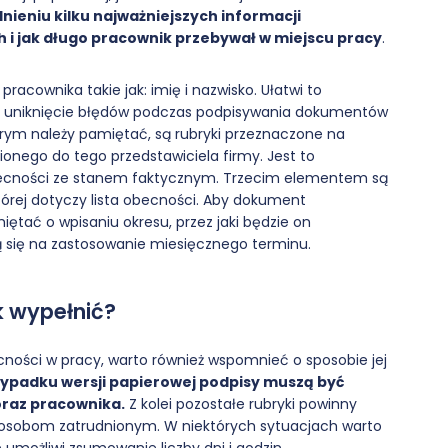
nieniu kilku najważniejszych informacji
h i jak długo pracownik przebywał w miejscu pracy
.
racownika takie jak: imię i nazwisko. Ułatwi to
akże uniknięcie błędów podczas podpisywania dokumentów
rym należy pamiętać, są rubryki przeznaczone na
onego do tego przedstawiciela firmy. Jest to
obecności ze stanem faktycznym. Trzecim elementem są
órej dotyczy lista obecności. Aby dokument
iętać o wpisaniu okresu, przez jaki będzie on
 się na zastosowanie miesięcznego terminu.
k wypełnić?
cności w pracy, warto również wspomnieć o sposobie jej
zypadku wersji papierowej podpisy muszą być
oraz pracownika.
Z kolei pozostałe rubryki powinny
 osobom zatrudnionym. W niektórych sytuacjach warto