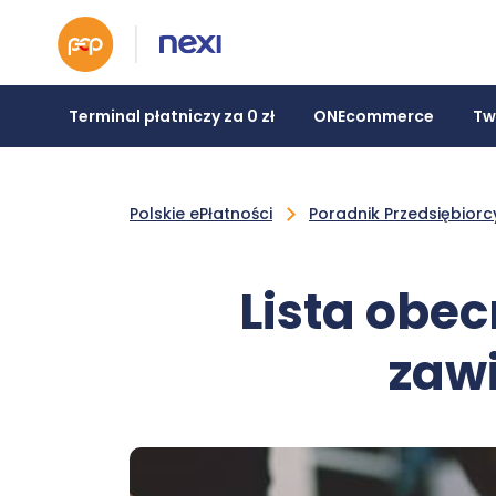
Terminal płatniczy za 0 zł
ONEcommerce
Tw
Polskie ePłatności
Poradnik Przedsiębiorc
Lista obe
zawi