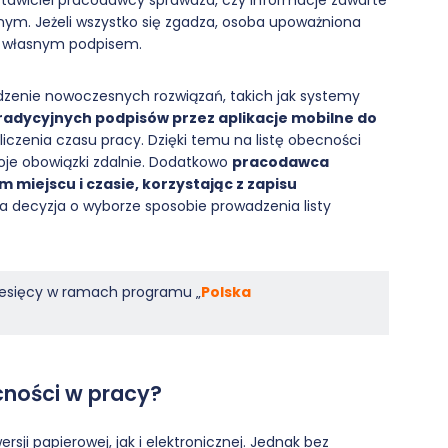
stawiciel pracodawcy sprawdza, czy informacje zawarte
ym. Jeżeli wszystko się zgadza, osoba upoważniona
a własnym podpisem.
zenie nowoczesnych rozwiązań, takich jak systemy
radycyjnych podpisów przez aplikacje mobilne do
iczenia czasu pracy. Dzięki temu na listę obecności
je obowiązki zdalnie. Dodatkowo
pracodawca
iejscu i czasie, korzystając z zapisu
 decyzja o wyborze sposobie prowadzenia listy
miesięcy w ramach programu „
Polska
cności w pracy?
ji papierowej, jak i elektronicznej. Jednak bez