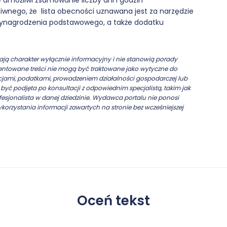
 umożliwi zsumowanie liczby dni i godzin
wnego, że lista obecności uznawana jest za narzędzie
wynagrodzenia podstawowego, a także dodatku
ją charakter wyłącznie informacyjny i nie stanowią porady
ezentowane treści nie mogą być traktowane jako wytyczne do
cjami, podatkami, prowadzeniem działalności gospodarczej lub
yć podjęta po konsultacji z odpowiednim specjalistą, takim jak
esjonalista w danej dziedzinie. Wydawca portalu nie ponosi
ykorzystania informacji zawartych na stronie bez wcześniejszej
Oceń tekst