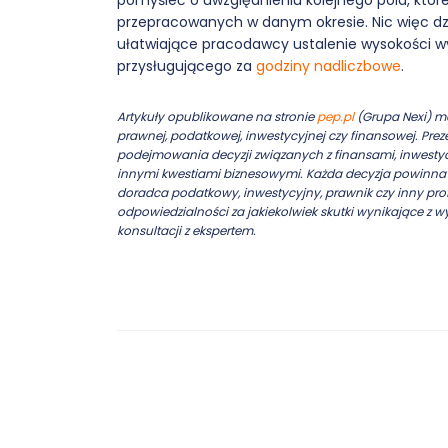
pomyśleć o uwzględnieniu kolejnego pola, które
przepracowanych w danym okresie. Nic więc dzi
ułatwiające pracodawcy ustalenie wysokości 
przysługującego za
godziny nadliczbowe
.
Artykuły opublikowane na stronie
pep.pl
(Grupa Nexi) ma
prawnej, podatkowej, inwestycyjnej czy finansowej. Pr
podejmowania decyzji związanych z finansami, inwesty
innymi kwestiami biznesowymi. Każda decyzja powinna b
doradca podatkowy, inwestycyjny, prawnik czy inny prof
odpowiedzialności za jakiekolwiek skutki wynikające z w
konsultacji z ekspertem.