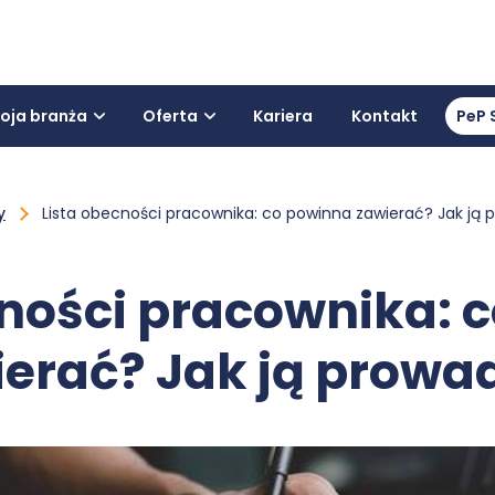
oja branża
Oferta
Kariera
Kontakt
PeP 
y
Lista obecności pracownika: co powinna zawierać? Jak ją 
cności pracownika: 
erać? Jak ją prowa