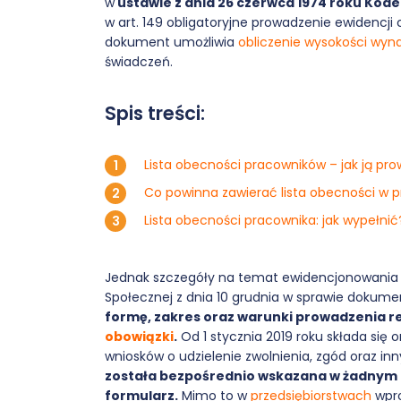
w
ustawie z dnia 26 czerwca 1974 roku Kodeks
w art. 149 obligatoryjne prowadzenie ewidencj
dokument umożliwia
obliczenie wysokości wyn
świadczeń.
Spis treści:
Lista obecności pracowników – jak ją pr
Co powinna zawierać lista obecności w 
Lista obecności pracownika: jak wypełnić
Jednak szczegóły na temat ewidencjonowania zaw
Społecznej z dnia 10 grudnia w sprawie dokumen
formę, zakres oraz warunki prowadzenia r
obowiązki
.
Od 1 stycznia 2019 roku składa się o
wniosków o udzielenie zwolnienia, zgód oraz 
została bezpośrednio wskazana w żadnym 
formularz.
Mimo to w
przedsiębiorstwach
wpro