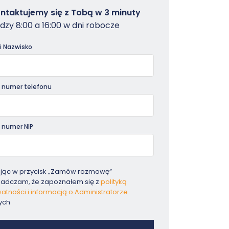
owterminal
ntaktujemy się z Tobą w 3 minuty
dzy 8:00 a 16:00 w dni robocze
dniki
 i Nazwisko
 numer telefonu
 numer NIP
ając w przycisk „Zamów rozmowę”
iadczam, że zapoznałem się z
polityką
atności i informacją o Administratorze
ych