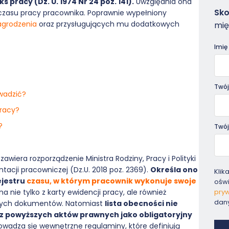
 pracy (Dz. U. 1974 Nr 24 poz. 141).
Uwzględnia ona
Zam
Sko
i czasu pracy pracownika. Poprawnie wypełniony
-
agrodzenia
oraz przysługujących mu dodatkowych
mię
Pora
Imię
Twój
owadzić?
pracy?
?
Twój
iera rozporządzenie Ministra Rodziny, Pracy i Polityki
tacji pracowniczej (Dz.U. 2018 poz. 2369).
Określa ono
Klik
ejestru
czasu, w którym pracownik wykonuje swoje
ośw
pryw
na nie tylko z karty ewidencji pracy, ale również
dan
innych dokumentów. Natomiast
lista obecności nie
z powyższych aktów prawnych jako obligatoryjny
wadza się wewnętrzne regulaminy, które definiują