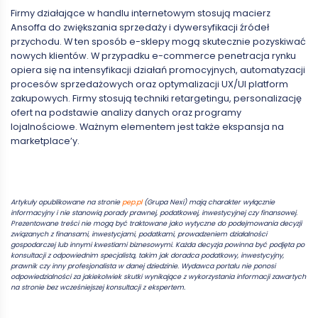
Firmy działające w handlu internetowym stosują macierz
Ansoffa do zwiększania sprzedaży i dywersyfikacji źródeł
przychodu. W ten sposób e-sklepy mogą skutecznie pozyskiwać
nowych klientów. W przypadku e-commerce penetracja rynku
opiera się na intensyfikacji działań promocyjnych, automatyzacji
procesów sprzedażowych oraz optymalizacji UX/UI platform
zakupowych. Firmy stosują techniki retargetingu, personalizację
ofert na podstawie analizy danych oraz programy
lojalnościowe. Ważnym elementem jest także ekspansja na
marketplace’y.
Artykuły opublikowane na stronie
pep.pl
(Grupa Nexi) mają charakter wyłącznie
informacyjny i nie stanowią porady prawnej, podatkowej, inwestycyjnej czy finansowej.
Prezentowane treści nie mogą być traktowane jako wytyczne do podejmowania decyzji
związanych z finansami, inwestycjami, podatkami, prowadzeniem działalności
gospodarczej lub innymi kwestiami biznesowymi. Każda decyzja powinna być podjęta po
konsultacji z odpowiednim specjalistą, takim jak doradca podatkowy, inwestycyjny,
prawnik czy inny profesjonalista w danej dziedzinie. Wydawca portalu nie ponosi
odpowiedzialności za jakiekolwiek skutki wynikające z wykorzystania informacji zawartych
na stronie bez wcześniejszej konsultacji z ekspertem.