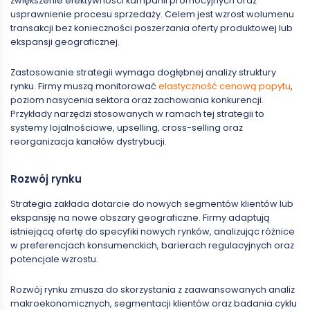
zwiększenie efektywności kampanii promocyjnych oraz
usprawnienie procesu sprzedaży. Celem jest wzrost wolumenu
transakcji bez konieczności poszerzania oferty produktowej lub
ekspansji geograficznej.
Zastosowanie strategii wymaga dogłębnej analizy struktury
rynku. Firmy muszą monitorować
elastyczność cenową popytu
,
poziom nasycenia sektora oraz zachowania konkurencji.
Przykłady narzędzi stosowanych w ramach tej strategii to
systemy lojalnościowe, upselling, cross-selling oraz
reorganizacja kanałów dystrybucji.
Rozwój rynku
Strategia zakłada dotarcie do nowych segmentów klientów lub
ekspansję na nowe obszary geograficzne. Firmy adaptują
istniejącą ofertę do specyfiki nowych rynków, analizując różnice
w preferencjach konsumenckich, barierach regulacyjnych oraz
potencjale wzrostu.
Rozwój rynku zmusza do skorzystania z zaawansowanych analiz
makroekonomicznych, segmentacji klientów oraz badania cyklu