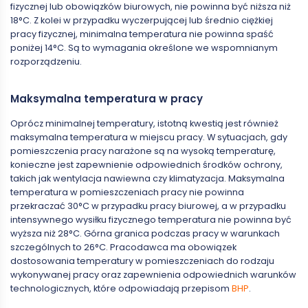
fizycznej lub obowiązków biurowych, nie powinna być niższa niż
18°C. Z kolei w przypadku wyczerpującej lub średnio ciężkiej
pracy fizycznej, minimalna temperatura nie powinna spaść
poniżej 14°C. Są to wymagania określone we wspomnianym
rozporządzeniu.
Maksymalna temperatura w pracy
Oprócz minimalnej temperatury, istotną kwestią jest również
maksymalna temperatura w miejscu pracy. W sytuacjach, gdy
pomieszczenia pracy narażone są na wysoką temperaturę,
konieczne jest zapewnienie odpowiednich środków ochrony,
takich jak wentylacja nawiewna czy klimatyzacja. Maksymalna
temperatura w pomieszczeniach pracy nie powinna
przekraczać 30°C w przypadku pracy biurowej, a w przypadku
intensywnego wysiłku fizycznego temperatura nie powinna być
wyższa niż 28°C. Górna granica podczas pracy w warunkach
szczególnych to 26°C. Pracodawca ma obowiązek
dostosowania temperatury w pomieszczeniach do rodzaju
wykonywanej pracy oraz zapewnienia odpowiednich warunków
technologicznych, które odpowiadają przepisom
BHP
.