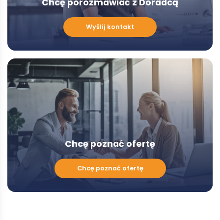
Chcę porozmawiać z Doradcą
Chcę
Wyślij kontakt
porozmawiać
z
Doradcą
-
Modal
Chcę poznać ofertę
Chcę
Chcę poznać ofertę
poznać
ofertę