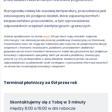
W przypadku niskiej lub wysokiej temperatury, pracodawca jest
zobowiązany do podjęcia działań, które zapewnią komfort i
bezpieczeństwo pracowników, w tym wprowadzenia
odpowiednich urządzeń wentylacyjnych i grzewczych.
Artykuły opublikowane na stronie
pep.pl
(Grupa Nexi) mają charakter wyłącznie
informacyjny i nie stanowią porady prawnej, podatkowej, inwestycyjnej czy finansowej.
Prezentowane treści nie mogą być traktowane jako wytyczne do podejmowania decyzji
związanych z finansami, inwestycjami, podatkami, prowadzeniem działalności
gospodarczej lub innymi kwestiami biznesowymi. Każda decyzja powinna być podjęta po
konsultacji z odpowiednim specjalistą, takim jak doradca podatkowy, inwestycyjny,
prawnik czy inny profesjonalista w danej dziedzinie. Wydawca portalu nie ponosi
odpowiedzialności za jakiekolwiek skutki wynikające z wykorzystania informacji zawartych
na stronie bez wcześniejszej konsultacji z ekspertem.
Terminal płatniczy za 0zł przez rok
Zamowterminal
Skontaktujemy się z Tobą w 3 minuty
-
między 8:00 a 16:00 w dni robocze
Poradniki