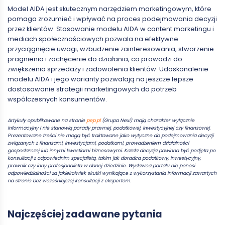
Model AIDA jest skutecznym narzędziem marketingowym, które
pomaga zrozumieć i wpływać na proces podejmowania decyzji
przez klientów. Stosowanie modelu AIDA w content marketingu i
mediach społecznościowych pozwala na efektywne
przyciągnięcie uwagi, wzbudzenie zainteresowania, stworzenie
pragnienia i zachęcenie do działania, co prowadzi do
zwiększenia sprzedaży i zadowolenia klientów. Udoskonalenie
modelu AIDA i jego warianty pozwalają na jeszcze lepsze
dostosowanie strategii marketingowych do potrzeb
współczesnych konsumentów.
Artykuły opublikowane na stronie
pep.pl
(Grupa Nexi) mają charakter wyłącznie
informacyjny i nie stanowią porady prawnej, podatkowej, inwestycyjnej czy finansowej.
Prezentowane treści nie mogą być traktowane jako wytyczne do podejmowania decyzji
związanych z finansami, inwestycjami, podatkami, prowadzeniem działalności
gospodarczej lub innymi kwestiami biznesowymi. Każda decyzja powinna być podjęta po
konsultacji z odpowiednim specjalistą, takim jak doradca podatkowy, inwestycyjny,
prawnik czy inny profesjonalista w danej dziedzinie. Wydawca portalu nie ponosi
odpowiedzialności za jakiekolwiek skutki wynikające z wykorzystania informacji zawartych
na stronie bez wcześniejszej konsultacji z ekspertem.
Najczęściej zadawane pytania