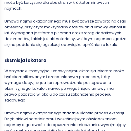
może być korzystne dla obu stron w krótkoterminowych
najmach.
Umowa najmu okazjonalnego musi być zawsze zawarta na czas
określony, przy czym maksymalny czas trwania umowy wynosi 10
lat. Wymagana jest forma pisemna oraz szereg dodatkowych
dokumentów, takich jak akt notarialny, w którym najemca zgadza
się na poddanie się egzekucji obowiązku opróżnienia lokalu.
Eksmisja lokatora
W przypadku tradycyjnej umowy najmu eksmisja lokatora może
być skomplikowanym i czasochłonnym procesem, który
wymaga decyzji sądu i przeprowadzenia postępowania
eksmisyjnego. Lokator, nawet po wygaśnięciu umowy, ma
prawo pozostać w lokalu do czasu zakończenia procesu
sądowego.
Umowa najmu okazjonalnego znacznie ułatwia proces eksmisji.
Dzięki aktowi notarialnemu i wcześniejszym oświadczeniom
najemcy o gotowości do opuszczenia mieszkania, wynajmujący
może szybko doprowadzić do usunięcia lokatora bez