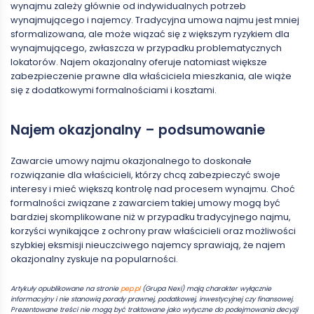
wynajmu zależy głównie od indywidualnych potrzeb
wynajmującego i najemcy. Tradycyjna umowa najmu jest mniej
sformalizowana, ale może wiązać się z większym ryzykiem dla
wynajmującego, zwłaszcza w przypadku problematycznych
lokatorów. Najem okazjonalny oferuje natomiast większe
zabezpieczenie prawne dla właściciela mieszkania, ale wiąże
się z dodatkowymi formalnościami i kosztami.
Najem okazjonalny – podsumowanie
Zawarcie umowy najmu okazjonalnego to doskonałe
rozwiązanie dla właścicieli, którzy chcą zabezpieczyć swoje
interesy i mieć większą kontrolę nad procesem wynajmu. Choć
formalności związane z zawarciem takiej umowy mogą być
bardziej skomplikowane niż w przypadku tradycyjnego najmu,
korzyści wynikające z ochrony praw właścicieli oraz możliwości
szybkiej eksmisji nieuczciwego najemcy sprawiają, że najem
okazjonalny zyskuje na popularności.
Artykuły opublikowane na stronie
pep.pl
(Grupa Nexi) mają charakter wyłącznie
informacyjny i nie stanowią porady prawnej, podatkowej, inwestycyjnej czy finansowej.
Prezentowane treści nie mogą być traktowane jako wytyczne do podejmowania decyzji