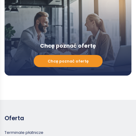
Modal
Chcę poznać ofertę
Chcę
Chcę poznać ofertę
poznać
ofertę
Oferta
Terminale płatnicze