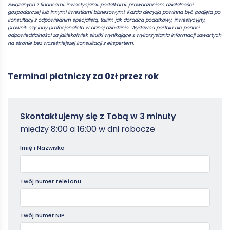
związanych z finansami, inwestycjami, podatkami, prowadzeniem działalności
gospodarczej lub innymi kwestiami biznesowymi. Każda decyzja powinna być podjęta po
konsultacji z odpowiednim specjalistą, takim jak doradca podatkowy, inwestycyjny,
prawnik czy inny profesjonalista w danej dziedzinie. Wydawca portalu nie ponosi
odpowiedzialności za jakiekolwiek skutki wynikające z wykorzystania informacji zawartych
na stronie bez wcześniejszej konsultacji z ekspertem.
Terminal płatniczy za 0zł przez rok
Zamowterminal
Skontaktujemy się z Tobą w 3 minuty
-
między 8:00 a 16:00 w dni robocze
Poradniki
Imię i Nazwisko
Twój numer telefonu
Twój numer NIP