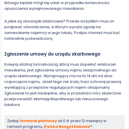
którego będzie mógł się udać w przypadku konieczności
opuszczenia wynajmowanego mieszkania.
A jakie są obowiązki właściciela? Przede wszystkim musi on
podpisać oświadczenie, w którym wyraża zgodę na
zamieszkanie najemcy w jego lokalu. Podpis również musi być
notarialnie poświadczony.
Zgłoszenie umowy do urzędu skarbowego
Kolejną istotną formalnością, którą musi dopełnić właściciel
mieszkania, jest zgłoszenie umowy najmu okazjonalnego do
urzędu skarbowego. Wynajmujący ma na to 14 dni od dnia
rozpoczęcia najmu. Jeżeli tego nie zrobi, traci ochronę prawną
wynikającą z przepisów regulujących najem okazjonalny.
Zgłoszenie to jest niezbędne, aby w przyszłości móc skutecznie
przeprowadzić eksmisję kłopotliwego lub nieuczciwego
lokatora.
Zyskaj
terminal płatniczy
za 0 zł przez 12 miesięcy w
ramach programu „
Polska Bezgotówkowa
”!