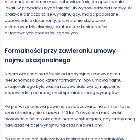
pisemnej, a najemca musi zobowiązać się do opuszczenia
lokalu w przypadku wygaśnięcia lub wypowiedzenia umowy. W
praktyce oznacza to, że wynajmujący, mając podpisane
odpowiednie dokumenty, jest w stanie skutecznie
przeprowadzić eksmisję lokatora bez konieczności
długotrwałych procesów sądowych.
Formalności przy zawieraniu umowy
najmu okazjonalnego
Najem okazjonalny różni się od tradycyjnej umowy najmu
nieruchomości pod kątem formalnym. Aby umowa najmu
okazjonalnego była ważna i zapewniała wynajmującemu
odpowiednią ochronę, musi spełniać szereg wymogów.
Po pierwsze umowa powinna zostać zawarta na piśmie i to na
czas określony nie dłuższy niż 10 lat. To wyklucza możliwość
stosowania najmu okazjonalnego w sytuacjach, gdy strony chcą
nawiązać relację wynajmu na czas nieokreślony.
Po drugie najem dotyczy tylko konkretnej grupy podmiotów.