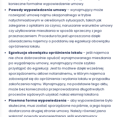
konieczne formalne wypowiedzenie umowy.
Powody wypowiedzenia umowy
– wynajmujący może
rozwiązać umowę najmu okazjonalnego w trybie
natychmiastowym w określonych sytuacjach, takich jak
zaleganie z opłatami za czynsz, naruszanie warunków umowy
czy użytkowanie mieszkania w sposób sprzeczny z jego
przeznaczeniem. Procedura ta jest uproszczona dzięki
oświadczeniu najemcy o poddaniu się egzekucji obowiązku
opróżnienia lokalu.
Egzekucja obowiązku opróżnienia lokalu
– jeśli najemca
nie chce dobrowolnie opuścić wynajmowanego mieszkania
po wygaśnięciu umowy, wynajmujący może szybko
przystąpić do egzekucji. Jest to możliwe dzięki wcześniej
sporządzonemu aktowi notarialnemu, w którym najemca
zobowiązał się do opróżnienia i wydania lokalu w przypadku
zakończenia najmu. Wynajmujący, na podstawie tego aktu,
może bez konieczności przeprowadzania długotrwałych
procesów sądowych uzyskać nakaz eksmisji lokatora.
Pisemna forma wypowiedzenia
– aby wypowiedzenie było
skuteczne, musi zostać sporządzone na piśmie, a jego kopia
dostarczona drugiej stronie umowy. Należy również jasno
wskazać powody wypowiedzenia, jeśli wynajmujący