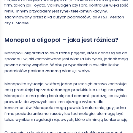
firm, takich jak Toyota, Volkswagen czy Ford, kontroluje większość
rynku. Innym przykładem jest rynek telekomunikacyjny,
zdominowany przez kilka dużych podmiotów, jak AT&T, Verizon
czy T-Mobile.
Monopol a oligopol – jaka jest różnica?
Monopol i oligarchia to dwa różne pojęcia, które odnoszą się do
sposobu, w jaki kontrolowana jest władza lub rynek, jednak mają
pewne cechy wspólne. W obu przypadkach niewielka liczba
podmiotów posiada znaczną władzę i wpływ.
Monopol to sytuacja, w której jedno przedsiębiorstwo kontroluje
całą produkcję i sprzedaż danego produktu lub usługi na rynku.
Monopolista ma pełną kontrolę nad cenami i podażą, co często
prowadzi do wyższych cen i mniejszego wyboru dla
konsumentów. Monopole mogą powstać naturalnie, gdy jedna
firma posiada unikalne zasoby lub technologie, ale mogą być
także wynikiem regulacji rządowych, które eliminują konkurencję.
Oligarchia, z drugiej strony, odnosi się do struktury społecznej