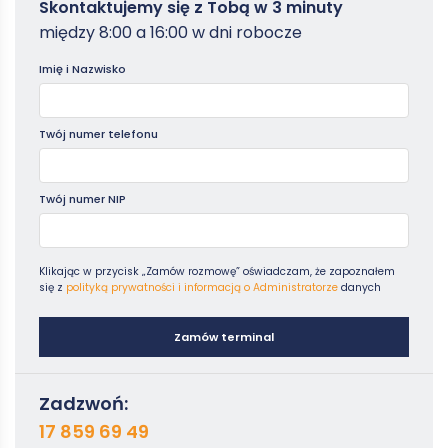
Zamowterminal
Skontaktujemy się z Tobą w 3 minuty
reklama. Wiele decyzji cenowych w oligopolu jest
arenie międzynarodowej przykładem oligopolu jest rynek
-
strategicznych, biorąc pod uwagę reakcje konkurentów.
samochodowy, zdominowany przez kilku globalnych
między 8:00 a 16:00 w dni robocze
Poradniki
producentów, takich jak Toyota, Volkswagen, Ford i General
Motors.
Imię i Nazwisko
Twój numer telefonu
Twój numer NIP
Klikając w przycisk „Zamów rozmowę” oświadczam, że zapoznałem
się z
polityką prywatności i informacją o Administratorze
danych
Zamów terminal
Zadzwoń:
17 859 69 49