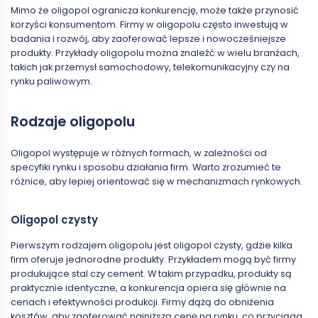
Mimo że oligopol ogranicza konkurencję, może także przynosić
korzyści konsumentom. Firmy w oligopolu często inwestują w
badania i rozwój, aby zaoferować lepsze i nowocześniejsze
produkty. Przykłady oligopolu można znaleźć w wielu branżach,
takich jak przemysł samochodowy, telekomunikacyjny czy na
rynku paliwowym.
Rodzaje oligopolu
Oligopol występuje w różnych formach, w zależności od
specyfiki rynku i sposobu działania firm. Warto zrozumieć te
różnice, aby lepiej orientować się w mechanizmach rynkowych.
Oligopol czysty
Pierwszym rodzajem oligopolu jest oligopol czysty, gdzie kilka
firm oferuje jednorodne produkty. Przykładem mogą być firmy
produkujące stal czy cement. W takim przypadku, produkty są
praktycznie identyczne, a konkurencja opiera się głównie na
cenach i efektywności produkcji. Firmy dążą do obniżenia
kosztów, aby zaoferować najniższą cenę na rynku, co przyciąga