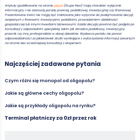
Artykuły opublikowane na stronie
pep.pl
(Grupa Nexi) mają charakter wyłącznie
informacyjny i nie stanowią porady prawnej, podatkowej, inwestycyjnej czy finansowej.
Prezentowane treści nie mogą być traktowane jako wytyczne do podejmowania decyzji
związanych z finansami, inwestycjami, podatkami, prowadzeniem działalności
gospodarczej lub innymi kwestiami biznesowymi. Każda decyzja powinna być podjęta po
konsultacji z odpowiednim specjalistą, takim jak doradca podatkowy, inwestycyjny,
prawnik czy inny profesjonalista w danej dziedzinie. Wydawca portalu nie ponosi
odpowiedzialności za jakiekolwiek skutki wynikające z wykorzystania informacji zawartych
na stronie bez wcześniejszej konsultacji z ekspertem.
Najczęściej zadawane pytania
Czym różni się monopol od oligopolu?
Jakie są główne cechy oligopolu?
Monopol to sytuacja, w której jedna firma kontroluje całą
produkcję i sprzedaż danego produktu lub usługi na rynku,
Jakie są przykłady oligopolu na rynku?
mając pełną kontrolę nad cenami i podażą. Oligopol, z kolei, to
Oligopol charakteryzuje się niewielką liczbą dużych firm
struktura rynku, w której kilka dużych przedsiębiorstw dominuje
dominujących na rynku, wysokimi barierami wejścia dla nowych
Terminal płatniczy za 0zł przez rok
w produkcji i sprzedaży, mając wspólny wpływ na ceny i podaż.
konkurentów oraz współzależnością decyzji przedsiębiorstw.
Przykłady oligopolu można znaleźć w różnych branżach na
W oligopolu decyzje jednej firmy mogą wpływać na decyzje
Firmy w oligopolu często różnicują swoje produkty, aby
całym świecie. W Polsce jednym z przykładów jest rynek usług
innych firm, co tworzy współzależność między graczami
przyciągnąć klientów, i mogą stosować konkurencję
telekomunikacyjnych, gdzie kilku dużych operatorów, takich jak
rynkowymi.
pozacenową, taką jak poprawa jakości czy intensywna
Orange, Play, T-Mobile i Plus, dominuje w dostarczaniu usług. Na