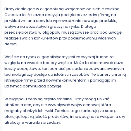
Firmy działające w oligopolu są wzajemnie od siebie zależne.
Oznacza to, że każda decyzja podjęta przez jedną firmę, na
przykład zmiana ceny lub wprowadzenie nowego produktu,
wpływa na pozostałych graczy na rynku. Dlatego
przedsiębiorstwa w oligopolu muszą zawsze brać pod uwagę
reakcje swoich konkurentów przy podejmowaniu własnych
decyzji.
Wejście na rynek oligopolistyczny jest zazwyczaj trudne ze
względu na wysokie bariery wejścia. Może to obejmować duże
koszty początkowe, konieczność posiadania zaawansowanych
technologii czy dostęp do istotnych zasobów. Te bariery chronią
istniejące firmy przed nowymi konkurentami i pomagają im
utrzymać dominującą pozycję.
W oligopolu ceny są często stabilne. Firmy mogą unikać
obniżania cen, aby nie wywoływać wojny cenowej, która
mogłaby obniżyć ich zyski. Zamiast tego konkurują ze sobą,
oferując lepszą jakość produktów, innowacyjne rozwiązania czy
atrakcyjne warunki sprzedaży.