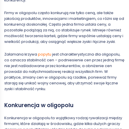
konkurencji.
Firmy w oligopolu często konkurują nie tylko ceną, ale także
jakością produktów, innowacjami i marketingiem, co różni się od
konkurencji doskonałej. Często jedna firma ustala ceny, a
pozostałe podążają za nią, co stabilizuje rynek. Istnieje również
możliwość tworzenia karteli, gdzie firmy wspólnie ustalają ceny i
wielkość produkcji, aby osiągnąć większe zyski i łączne zyski.
Załamana krzywa
popytu
jest charakterystyczna dla oligopolu,
co oznacza stabilność cen – podniesienie cen przez jedną firmę
nie jest naśladowane przez konkurentów, a obniżenie cen
prowadzi do natychmiastowej reakcji wszystkich firm. W
praktyce, zmiany cen w oligopolu są rzadkie, ponieważ firmy
starają się unikać wojny cenowej, aby utrzymać swoje łączne
zyski i stabilność rynku.
Konkurencja w oligopolu
Konkurencja w oligopolu to wyjątkowy rodzaj rywalizacji między
firmami, które działają w środowisku, gdzie kilka dużych graczy