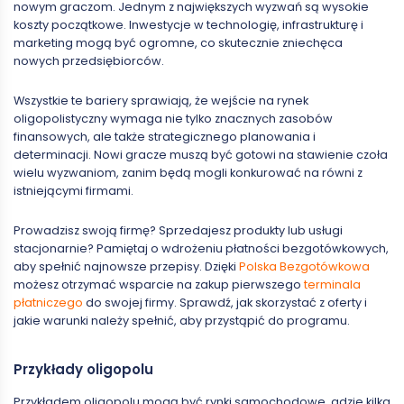
nowym graczom. Jednym z największych wyzwań są wysokie
koszty początkowe. Inwestycje w technologię, infrastrukturę i
marketing mogą być ogromne, co skutecznie zniechęca
nowych przedsiębiorców.
Wszystkie te bariery sprawiają, że wejście na rynek
oligopolistyczny wymaga nie tylko znacznych zasobów
finansowych, ale także strategicznego planowania i
determinacji. Nowi gracze muszą być gotowi na stawienie czoła
wielu wyzwaniom, zanim będą mogli konkurować na równi z
istniejącymi firmami.
Prowadzisz swoją firmę? Sprzedajesz produkty lub usługi
stacjonarnie? Pamiętaj o wdrożeniu płatności bezgotówkowych,
aby spełnić najnowsze przepisy. Dzięki
Polska Bezgotówkowa
możesz otrzymać wsparcie na zakup pierwszego
terminala
płatniczego
do swojej firmy. Sprawdź, jak skorzystać z oferty i
jakie warunki należy spełnić, aby przystąpić do programu.
Przykłady oligopolu
Przykładem oligopolu mogą być rynki samochodowe, gdzie kilka