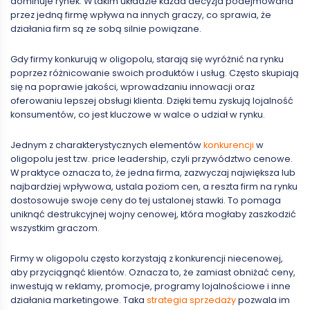
dominuje rynek. W takim układzie każda decyzja podejmowana
przez jedną firmę wpływa na innych graczy, co sprawia, że
działania firm są ze sobą silnie powiązane.
Gdy firmy konkurują w oligopolu, starają się wyróżnić na rynku
poprzez różnicowanie swoich produktów i usług. Często skupiają
się na poprawie jakości, wprowadzaniu innowacji oraz
oferowaniu lepszej obsługi klienta. Dzięki temu zyskują lojalność
konsumentów, co jest kluczowe w walce o udział w rynku.
Jednym z charakterystycznych elementów
konkurencji
w
oligopolu jest tzw. price leadership, czyli przywództwo cenowe.
W praktyce oznacza to, że jedna firma, zazwyczaj największa lub
najbardziej wpływowa, ustala poziom cen, a reszta firm na rynku
dostosowuje swoje ceny do tej ustalonej stawki. To pomaga
uniknąć destrukcyjnej wojny cenowej, która mogłaby zaszkodzić
wszystkim graczom.
Firmy w oligopolu często korzystają z konkurencji niecenowej,
aby przyciągnąć klientów. Oznacza to, że zamiast obniżać ceny,
inwestują w reklamy, promocje, programy lojalnościowe i inne
działania marketingowe. Taka
strategia sprzedaży
pozwala im