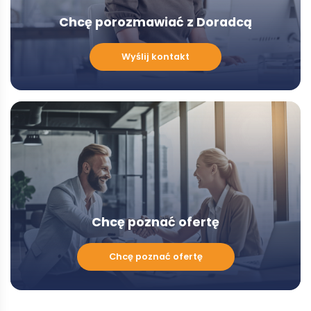
Chcę porozmawiać z Doradcą
Chcę
Wyślij kontakt
porozmawiać
z
Doradcą
-
Modal
Chcę poznać ofertę
Chcę
Chcę poznać ofertę
poznać
ofertę