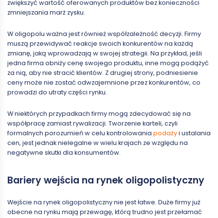
zwiększyć wartość oferowanych produktów bez konieczności
zmniejszania marż zysku.
W oligopolu ważna jest również współzależność decyzji. Firmy
muszą przewidywać reakcje swoich konkurentów na każdą
zmianę, jaką wprowadzają w swojej strategii. Na przykład, jeśli
jedna firma obniży cenę swojego produktu, inne mogą podążyć
za nią, aby nie stracić klientów. Z drugiej strony, podniesienie
ceny może nie zostać odwzajemnione przez konkurentów, co
prowadzi do utraty części rynku.
W niektórych przypadkach firmy mogą zdecydować się na
współpracę zamiast rywalizacji. Tworzenie karteli, czyli
formalnych porozumień w celu kontrolowania
podaży
i ustalania
cen, jest jednak nielegalne w wielu krajach ze względu na
negatywne skutki dla konsumentów.
Bariery wejścia na rynek oligopolistyczny
Wejście na rynek oligopolistyczny nie jest łatwe. Duże firmy już
obecne na rynku mają przewagę, którą trudno jest przełamać