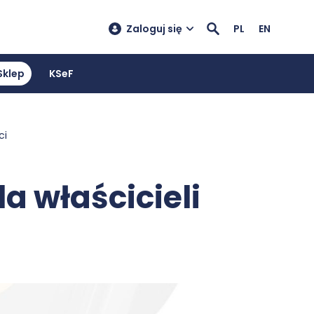
Zaloguj się
PL
EN
Sklep
KSeF
ci
a właścicieli