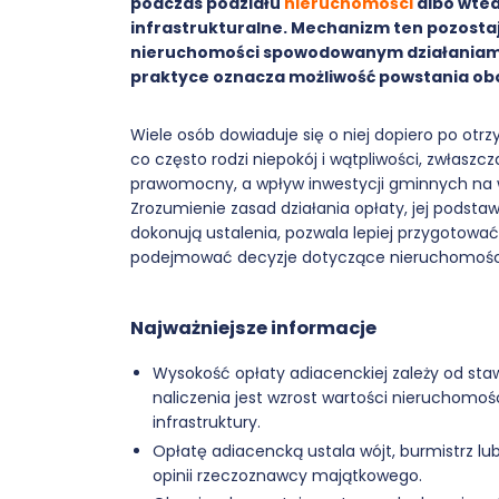
podczas podziału
nieruchomości
albo wted
infrastrukturalne. Mechanizm ten pozostaj
nieruchomości spowodowanym działaniami 
praktyce oznacza możliwość powstania obo
Wiele osób dowiaduje się o niej dopiero po otrz
co często rodzi niepokój i wątpliwości, zwłaszc
prawomocny, a wpływ inwestycji gminnych na wa
Zrozumienie zasad działania opłaty, jej podsta
dokonują ustalenia, pozwala lepiej przygotowa
podejmować decyzje dotyczące nieruchomośc
Najważniejsze informacje
Wysokość opłaty adiacenckiej zależy od sta
naliczenia jest wzrost wartości nieruchom
infrastruktury.
Opłatę adiacencką ustala wójt, burmistrz lub
opinii rzeczoznawcy majątkowego.