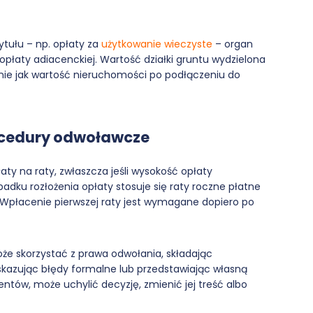
tytułu – np. opłaty za
użytkowanie wieczyste
– organ
opłaty adiacenckiej. Wartość działki gruntu wydzielona
bnie jak wartość nieruchomości po podłączeniu do
rocedury odwoławcze
aty na raty, zwłaszcza jeśli wysokość opłaty
padku rozłożenia opłaty stosuje się raty roczne płatne
Wpłacenie pierwszej raty jest wymagane dopiero po
może skorzystać z prawa odwołania, składając
skazując błędy formalne lub przedstawiając własną
tów, może uchylić decyzję, zmienić jej treść albo