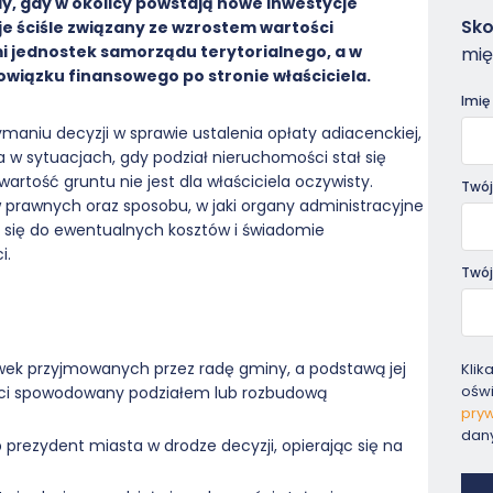
y, gdy w okolicy powstają nowe inwestycje
Zam
Sko
e ściśle związany ze wzrostem wartości
-
jednostek samorządu terytorialnego, a w
mię
Pora
wiązku finansowego po stronie właściciela.
Imię
ymaniu decyzji w sprawie ustalenia opłaty adiacenckiej,
za w sytuacjach, gdy podział nieruchomości stał się
rtość gruntu nie jest dla właściciela oczywisty.
Twój
w prawnych oraz sposobu, w jaki organy administracyjne
ć się do ewentualnych kosztów i świadomie
i.
Twój
wek przyjmowanych przez radę gminy, a podstawą jej
Klik
ośw
ości spowodowany podziałem lub rozbudową
pryw
dan
 prezydent miasta w drodze decyzji, opierając się na