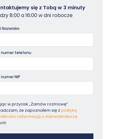
owterminal
ntaktujemy się z Tobą w 3 minuty
dzy 8:00 a 16:00 w dni robocze
dniki
 i Nazwisko
 numer telefonu
 numer NIP
ając w przycisk „Zamów rozmowę”
iadczam, że zapoznałem się z
polityką
atności i informacją o Administratorze
ych