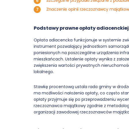
Szczególne przypadki związane z podzia
Znaczenie opinii rzeczoznawcy majątko
Podstawy prawne opłaty adiacenckiej
Opłata adiacencka funkcjonuje w systemie zw
instrument pozwalający jednostkom samorządu
poniesionych na poszczególne urządzenia infra
mieszkańcach. Ustalenie opłaty wynika z założ
zwiększenia wartości prywatnych nieruchomośc
lokalnego.
Stawkę procentową ustala rada gminy w drodze
ma możliwości nałożenia opłaty, co często st
opłaty przyjmuje się po przeprowadzeniu wycen
rzeczoznawca majątkowy zgodnie z metodologią
organizacji zawodowej rzeczoznawców majątk