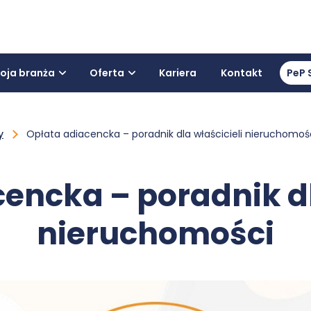
oja branża
Oferta
Kariera
Kontakt
PeP 
y
Opłata adiacencka – poradnik dla właścicieli nieruchomoś
encka – poradnik dl
nieruchomości