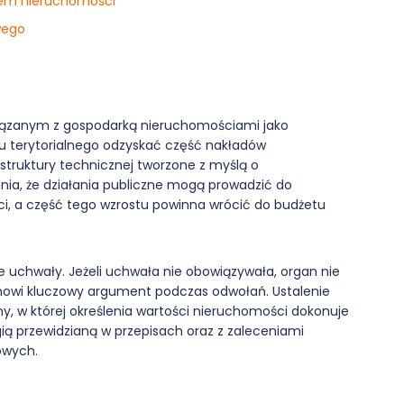
łem nieruchomości
wego
iązanym z gospodarką nieruchomościami jako
 terytorialnego odzyskać część nakładów
struktury technicznej tworzone z myślą o
enia, że działania publiczne mogą prowadzić do
i, a część tego wzrostu powinna wrócić do budżetu
 uchwały. Jeżeli uchwała nie obowiązywała, organ nie
anowi kluczowy argument podczas odwołań. Ustalenie
y, w której określenia wartości nieruchomości dokonuje
 przewidzianą w przepisach oraz z zaleceniami
owych.