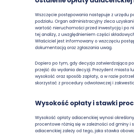
Ustalenie opłaty adiacenckiej
Wszczęcie postępowania następuje z urzędu po
podziału. Organ administracyjny zleca uzyskan
wartość nieruchomości przed inwestycją i po n
tej analizy, z uwzględnieniem części składow
Właściciel jest informowany o wszczęciu postę
dokumentacją oraz zgłaszania uwag.
Dopiero po tym, gdy decyzja zatwierdzająca po
przejść do wydania decyzji. Prezydent miasta lu
wysokość oraz sposób zapłaty, a w razie potrze
skorzystać z procedury odwoławczej i zakwestio
Wysokość opłaty i stawki pro
Wysokość opłaty adiacenckiej wynosi określony
procentowe różnią się w zależności od gminy i
adiacenckiej zależy od tego, jaka stawka obow