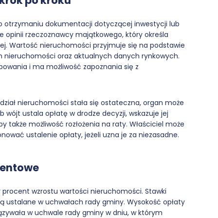
 krok po kroku
 otrzymaniu dokumentacji dotyczącej inwestycji lub
ie opinii rzeczoznawcy majątkowego, który określa
iej. Wartość nieruchomości przyjmuje się na podstawie
ych nieruchomości oraz aktualnych danych rynkowych.
powania i ma możliwość zapoznania się z
dział nieruchomości stała się ostateczna, organ może
b wójt ustala opłatę w drodze decyzji, wskazuje jej
by także możliwość rozłożenia na raty. Właściciel może
nować ustalenie opłaty, jeżeli uzna je za niezasadne.
centowe
 procent wzrostu wartości nieruchomości. Stawki
 są ustalane w uchwałach rady gminy. Wysokość opłaty
iązywała w uchwale rady gminy w dniu, w którym