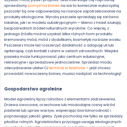
sprawdzony
pomysł na biznes
na wsi to koniecznie wykorzystaj
pszczoły! Są one odpowiedzią na rosnące zapotrzebowanie na
produkty ekologiczne. Wyroby pszczele sprzedają się zarówno
lokalnie, jak i w modelu subskrypcyjnym — klienci z miast szukają
bezpośrednich źródeł naturalnych wyrobów. Co więcej, z
jednego źródła można uzyskać kilka różnych form produktu:
kremowany miód, miód z dodatkami, kosmetyki na bazie wosku.
Pszczelarz może też rozszerzyć działalność o adopcję uli lub
apiterapię, czyli kontakt z ulami w celach zdrowotnych. Wiejska
pasieka może funkcjonować jako centrum edukacyjne,
rekreacyjne i sprzedażowe jednocześnie. Sprzedaż miodu
zdecydowanie ułatwi Ci
terminal w telefonie
– jeśli chcesz
prowadzić nowoczesny biznes, musisz nadążać za technologią!
Gospodarstwo agroleśne
Model agroleśny łączy rolnictwo z elementami zadrzewienia.
Drzewa owocowe, orzechowe lub miododajne rosną wśród
pastwisk lub upraw warzyw, wspierając bioróżnorodność i
poprawiając jakość gleby. Zyski pochodzą nie tylko ze sprzedaży
płodów rolnych. Agroleśnictwo przyciąga uwagę ekologicznych