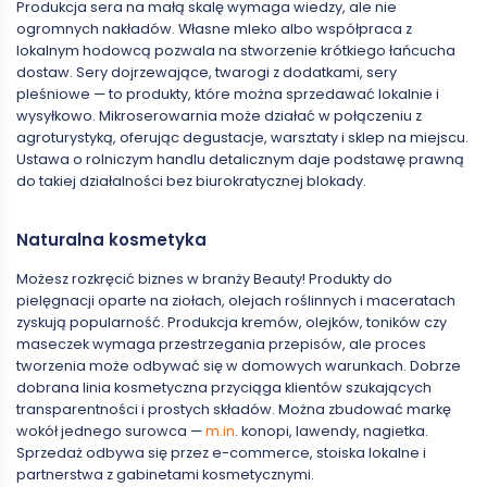
Produkcja sera na małą skalę wymaga wiedzy, ale nie
ogromnych nakładów. Własne mleko albo współpraca z
lokalnym hodowcą pozwala na stworzenie krótkiego łańcucha
dostaw. Sery dojrzewające, twarogi z dodatkami, sery
pleśniowe — to produkty, które można sprzedawać lokalnie i
wysyłkowo. Mikroserowarnia może działać w połączeniu z
agroturystyką, oferując degustacje, warsztaty i sklep na miejscu.
Ustawa o rolniczym handlu detalicznym daje podstawę prawną
do takiej działalności bez biurokratycznej blokady.
Naturalna kosmetyka
Możesz rozkręcić biznes w branży Beauty! Produkty do
pielęgnacji oparte na ziołach, olejach roślinnych i maceratach
zyskują popularność. Produkcja kremów, olejków, toników czy
maseczek wymaga przestrzegania przepisów, ale proces
tworzenia może odbywać się w domowych warunkach. Dobrze
dobrana linia kosmetyczna przyciąga klientów szukających
transparentności i prostych składów. Można zbudować markę
wokół jednego surowca —
m.in
. konopi, lawendy, nagietka.
Sprzedaż odbywa się przez e-commerce, stoiska lokalne i
partnerstwa z gabinetami kosmetycznymi.