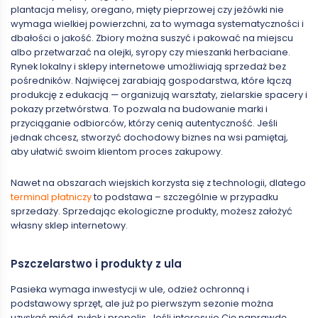
plantacja melisy, oregano, mięty pieprzowej czy jeżówki nie
wymaga wielkiej powierzchni, za to wymaga systematyczności i
dbałości o jakość. Zbiory można suszyć i pakować na miejscu
albo przetwarzać na olejki, syropy czy mieszanki herbaciane.
Rynek lokalny i sklepy internetowe umożliwiają sprzedaż bez
pośredników. Najwięcej zarabiają gospodarstwa, które łączą
produkcję z edukacją — organizują warsztaty, zielarskie spacery i
pokazy przetwórstwa. To pozwala na budowanie marki i
przyciąganie odbiorców, którzy cenią autentyczność. Jeśli
jednak chcesz, stworzyć dochodowy biznes na wsi pamiętaj,
aby ułatwić swoim klientom proces zakupowy.
Nawet na obszarach wiejskich korzysta się z technologii, dlatego
terminal płatniczy
to podstawa – szczególnie w przypadku
sprzedaży. Sprzedając ekologiczne produkty, możesz założyć
własny sklep internetowy.
Pszczelarstwo i produkty z ula
Pasieka wymaga inwestycji w ule, odzież ochronną i
podstawowy sprzęt, ale już po pierwszym sezonie można
uzyskać miód, pyłek i propolis. Jeśli interesuje Cię naprawdę