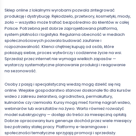
Sklep online z lokalnymi wyrobami pozwala zintegrować
produkcję i dystrybucję. Rękodzieło, przetwory, kosmetyki, miody,
zioła — wszystko może trafiać bezpośrednio do klientów w całej
Polsce. Potrzebna jest dobrze zaprojektowana platforma,
system płatności i logistyka. Regularna obecność w mediach
społecznościowych pozwala budować zaufanie i
rozpoznawalność. Klienci chętniej kupują od osób, które
pokazują siebie, proces wytwórczy i codzienne życie na wsi.
Sprzedaż przez internet nie wymaga wielkich zapasów —
wystarczy systematyczne planowanie produkcji i reagowanie
na sezonowość.
Osoby z pasją i specjalistyczną wiedzą mogą dzielić się nią
online. Wiejskie gospodarstwo stanowi doskonałe tło dla kursów
wideo z zakresu zielarstwa, ogrodnictwa, permakultury,
kulinariów czy rzemiosła. Kursy mogą mieć formę nagrań wideo,
webinarów lub warsztatów na żywo. Warto również rozważyć
model subskrypcyjny — dostęp do treści za miesięczną opłatą.
Dobrze opracowany kurs generuje dochód przez wiele miesięcy
bez potrzeby stałej pracy. Platformy e-learningowe i
społeczności tematyczne sprzyjają promocji i sprzedaży.