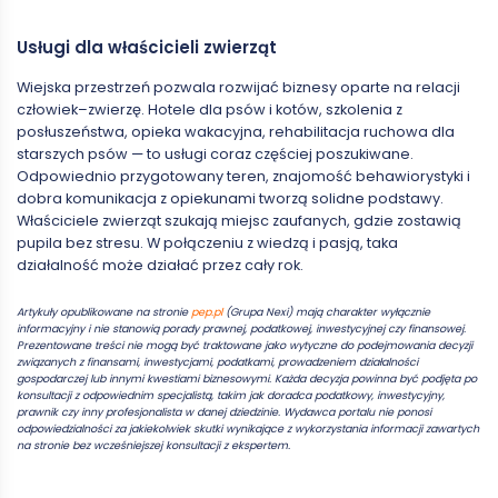
Usługi dla właścicieli zwierząt
Wiejska przestrzeń pozwala rozwijać biznesy oparte na relacji
człowiek–zwierzę. Hotele dla psów i kotów, szkolenia z
posłuszeństwa, opieka wakacyjna, rehabilitacja ruchowa dla
starszych psów — to usługi coraz częściej poszukiwane.
Odpowiednio przygotowany teren, znajomość behawiorystyki i
dobra komunikacja z opiekunami tworzą solidne podstawy.
Właściciele zwierząt szukają miejsc zaufanych, gdzie zostawią
pupila bez stresu. W połączeniu z wiedzą i pasją, taka
działalność może działać przez cały rok.
Artykuły opublikowane na stronie
pep.pl
(Grupa Nexi) mają charakter wyłącznie
informacyjny i nie stanowią porady prawnej, podatkowej, inwestycyjnej czy finansowej.
Prezentowane treści nie mogą być traktowane jako wytyczne do podejmowania decyzji
związanych z finansami, inwestycjami, podatkami, prowadzeniem działalności
gospodarczej lub innymi kwestiami biznesowymi. Każda decyzja powinna być podjęta po
konsultacji z odpowiednim specjalistą, takim jak doradca podatkowy, inwestycyjny,
prawnik czy inny profesjonalista w danej dziedzinie. Wydawca portalu nie ponosi
odpowiedzialności za jakiekolwiek skutki wynikające z wykorzystania informacji zawartych
na stronie bez wcześniejszej konsultacji z ekspertem.