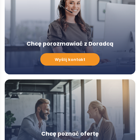
Chcę porozmawiać z Doradcą
Chcę
Wyślij kontakt
porozmawiać
z
Doradcą
-
Modal
Chcę poznać ofertę