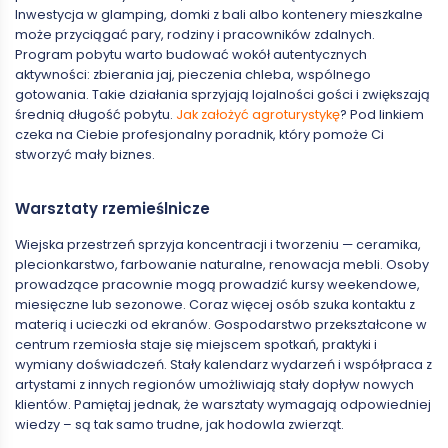
Inwestycja w glamping, domki z bali albo kontenery mieszkalne
może przyciągać pary, rodziny i pracowników zdalnych.
Program pobytu warto budować wokół autentycznych
aktywności: zbierania jaj, pieczenia chleba, wspólnego
gotowania. Takie działania sprzyjają lojalności gości i zwiększają
średnią długość pobytu.
Jak założyć agroturystykę
? Pod linkiem
czeka na Ciebie profesjonalny poradnik, który pomoże Ci
stworzyć mały biznes.
Warsztaty rzemieślnicze
Wiejska przestrzeń sprzyja koncentracji i tworzeniu — ceramika,
plecionkarstwo, farbowanie naturalne, renowacja mebli. Osoby
prowadzące pracownie mogą prowadzić kursy weekendowe,
miesięczne lub sezonowe. Coraz więcej osób szuka kontaktu z
materią i ucieczki od ekranów. Gospodarstwo przekształcone w
centrum rzemiosła staje się miejscem spotkań, praktyki i
wymiany doświadczeń. Stały kalendarz wydarzeń i współpraca z
artystami z innych regionów umożliwiają stały dopływ nowych
klientów. Pamiętaj jednak, że warsztaty wymagają odpowiedniej
wiedzy – są tak samo trudne, jak hodowla zwierząt.