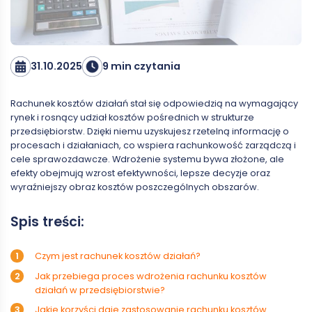
31.10.2025
9 min czytania
Rachunek kosztów działań stał się odpowiedzią na wymagający
rynek i rosnący udział kosztów pośrednich w strukturze
przedsiębiorstw. Dzięki niemu uzyskujesz rzetelną informację o
procesach i działaniach, co wspiera rachunkowość zarządczą i
cele sprawozdawcze. Wdrożenie systemu bywa złożone, ale
efekty obejmują wzrost efektywności, lepsze decyzje oraz
wyraźniejszy obraz kosztów poszczególnych obszarów.
Spis treści:
Czym jest rachunek kosztów działań?
Jak przebiega proces wdrożenia rachunku kosztów
działań w przedsiębiorstwie?
Jakie korzyści daje zastosowanie rachunku kosztów