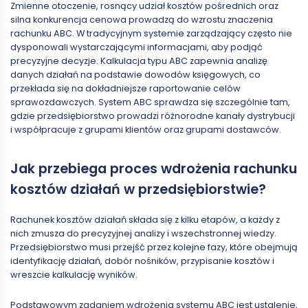
Zmienne otoczenie, rosnący udział kosztów pośrednich oraz
silna konkurencja cenowa prowadzą do wzrostu znaczenia
rachunku ABC. W tradycyjnym systemie zarządzający często nie
dysponowali wystarczającymi informacjami, aby podjąć
precyzyjne decyzje. Kalkulacja typu ABC zapewnia analizę
danych działań na podstawie dowodów księgowych, co
przekłada się na dokładniejsze raportowanie celów
sprawozdawczych. System ABC sprawdza się szczególnie tam,
gdzie przedsiębiorstwo prowadzi różnorodne kanały dystrybucji
i współpracuje z grupami klientów oraz grupami dostawców.
Jak przebiega proces wdrożenia rachunku
kosztów działań w przedsiębiorstwie?
Rachunek kosztów działań składa się z kilku etapów, a każdy z
nich zmusza do precyzyjnej analizy i wszechstronnej wiedzy.
Przedsiębiorstwo musi przejść przez kolejne fazy, które obejmują
identyfikację działań, dobór nośników, przypisanie kosztów i
wreszcie kalkulację wyników.
Podstawowym zadaniem wdrożenia systemu ABC jest ustalenie,