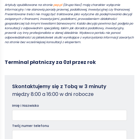
Artykuły opublikowane na stronie
pep.pl
(Grupa Nexi) mają charakter wyłącznie
informacyjny i nie stanowią porady prawnej, podatkowej, inwestycyjnej czy finansowej.
Prezentowane treści nie mogą być traktowane jako wytyczne do podejmowania decyzji
związanych z finansami, inwestycjami, podatkami, prowadzeniem działalności
gospodarczej lub innymi kwestiami biznesowymi. Każda decyzja powinna być podjęta po
konsultacji z odpowiednim specjalistą, takim jak doradca podatkowy, inwestycyjny,
prawnik czy inny profesjonalista w danej dziedzinie. Wydawca portalu nie ponosi
odpowiedzialności za jakiekolwiek skutki wynikające z wykorzystania informacji zawartych
na stronie bez wcześniejszej konsultacji z ekspertem.
Terminal płatniczy za 0zł przez rok
Zamowterminal
Skontaktujemy się z Tobą w 3 minuty
-
między 8:00 a 16:00 w dni robocze
Poradniki
Imię i Nazwisko
Twój numer telefonu