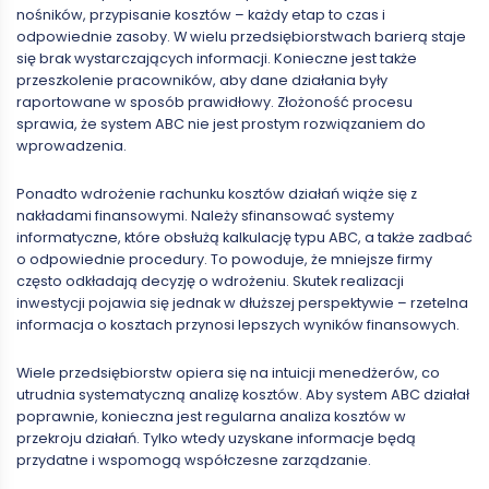
nośników, przypisanie kosztów – każdy etap to czas i
odpowiednie zasoby. W wielu przedsiębiorstwach barierą staje
się brak wystarczających informacji. Konieczne jest także
przeszkolenie pracowników, aby dane działania były
raportowane w sposób prawidłowy. Złożoność procesu
sprawia, że system ABC nie jest prostym rozwiązaniem do
wprowadzenia.
Ponadto wdrożenie rachunku kosztów działań wiąże się z
nakładami finansowymi. Należy sfinansować systemy
informatyczne, które obsłużą kalkulację typu ABC, a także zadbać
o odpowiednie procedury. To powoduje, że mniejsze firmy
często odkładają decyzję o wdrożeniu. Skutek realizacji
inwestycji pojawia się jednak w dłuższej perspektywie – rzetelna
informacja o kosztach przynosi lepszych wyników finansowych.
Wiele przedsiębiorstw opiera się na intuicji menedżerów, co
utrudnia systematyczną analizę kosztów. Aby system ABC działał
poprawnie, konieczna jest regularna analiza kosztów w
przekroju działań. Tylko wtedy uzyskane informacje będą
przydatne i wspomogą współczesne zarządzanie.