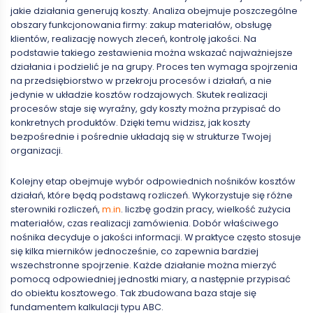
jakie działania generują koszty. Analiza obejmuje poszczególne
obszary funkcjonowania firmy: zakup materiałów, obsługę
klientów, realizację nowych zleceń, kontrolę jakości. Na
podstawie takiego zestawienia można wskazać najważniejsze
działania i podzielić je na grupy. Proces ten wymaga spojrzenia
na przedsiębiorstwo w przekroju procesów i działań, a nie
jedynie w układzie kosztów rodzajowych. Skutek realizacji
procesów staje się wyraźny, gdy koszty można przypisać do
konkretnych produktów. Dzięki temu widzisz, jak koszty
bezpośrednie i pośrednie układają się w strukturze Twojej
organizacji.
Kolejny etap obejmuje wybór odpowiednich nośników kosztów
działań, które będą podstawą rozliczeń. Wykorzystuje się różne
sterowniki rozliczeń,
m.in
. liczbę godzin pracy, wielkość zużycia
materiałów, czas realizacji zamówienia. Dobór właściwego
nośnika decyduje o jakości informacji. W praktyce często stosuje
się kilka mierników jednocześnie, co zapewnia bardziej
wszechstronne spojrzenie. Każde działanie można mierzyć
pomocą odpowiedniej jednostki miary, a następnie przypisać
do obiektu kosztowego. Tak zbudowana baza staje się
fundamentem kalkulacji typu ABC.