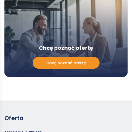
Modal
Chcę poznać ofertę
Chcę
Chcę poznać ofertę
poznać
ofertę
Oferta